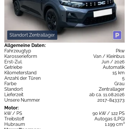
Standort Zentrallager
Allgemeine Daten:
Fahrzeugtyp
Pkw
Karosserieform
Van / Kleinbus
Erst-Zul.
Jun / 2026
Getriebe
Automatik
Kilometerstand
15 km
Anzahl der Türen
5
Farbe
Grau
Standort
Zentrallager
Lieferzeit
ab ca. 11.08.2026
Unsere Nummer
2017-843373
Motor:
kW / PS
90 kW / 122 PS
Treibstoff
Autogas (LPG)
Hubraum
1.199 cm³