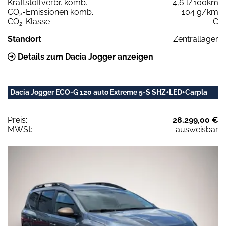
Kraftstoffverbr. komb.
4,6 l/100km
CO
-Emissionen komb.
104 g/km
2
CO
-Klasse
C
2
Standort
Zentrallager
Details zum Dacia Jogger anzeigen
Dacia Jogger ECO-G 120 auto Extreme 5-S SHZ+LED+Carpla
Preis:
28.299,00 €
MWSt:
ausweisbar