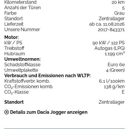
Kilometerstand
20 km
Anzahl der Türen
5
Farbe
Grau
Standort
Zentrallager
Lieferzeit
ab ca. 11.08.2026
Unsere Nummer
2017-843371
Motor:
kW / PS
90 kW / 122 PS
Treibstoff
Autogas (LPG)
Hubraum
1.199 cm³
Umweltnormen:
Schadstoffklasse
Euro 6e
Umweltplakette
4 (Green)
Verbrauch und Emissionen nach WLTP:
Kraftstoffverbr. komb.
6,1 l/100km
CO
-Emissionen komb.
138 g/km
2
CO
-Klasse
E
2
Standort
Zentrallager
Details zum Dacia Jogger anzeigen