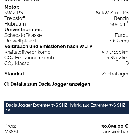
Motor:
kW / PS
81 kW / 110 PS
Treibstoff
Benzin
Hubraum
999 cm³
Umweltnormen:
Schadstoffklasse
Euro6
Umweltplakette
4 (Green)
Verbrauch und Emissionen nach WLTP:
Kraftstoffverbr. komb.
5,7 l/100km
CO
-Emissionen komb.
128 g/km
2
CO
-Klasse
D
2
Standort
Zentrallager
Details zum Dacia Jogger anzeigen
Dacia Jogger Extreme+ 7-S SHZ Hybrid 140 Extreme+ 7-S SHZ
10.
Preis:
30.899,00 €
MWSt:
ausweisbar