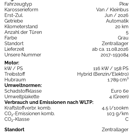
Fahrzeugtyp
Pkw
Karosserieform
Van / Kleinbus
Erst-Zul.
Jun / 2026
Getriebe
Automatik
Kilometerstand
20 km
Anzahl der Türen
5
Farbe
Grau
Standort
Zentrallager
Lieferzeit
ab ca. 11.08.2026
Unsere Nummer
2017-193084
Motor:
kW / PS
116 kW / 158 PS
Treibstoff
Hybrid (Benzin/Elektro)
Hubraum
1.789 cm³
Umweltnormen:
Schadstoffklasse
Euro 6e
Umweltplakette
4 (Green)
Verbrauch und Emissionen nach WLTP:
Kraftstoffverbr. komb.
4,5 l/100km
CO
-Emissionen komb.
103 g/km
2
CO
-Klasse
C
2
Standort
Zentrallager