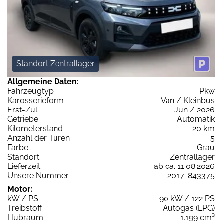
Standort Zentrallager
Allgemeine Daten:
Fahrzeugtyp
Pkw
Karosserieform
Van / Kleinbus
Erst-Zul.
Jun / 2026
Getriebe
Automatik
Kilometerstand
20 km
Anzahl der Türen
5
Farbe
Grau
Standort
Zentrallager
Lieferzeit
ab ca. 11.08.2026
Unsere Nummer
2017-843375
Motor:
kW / PS
90 kW / 122 PS
Treibstoff
Autogas (LPG)
Hubraum
1.199 cm³