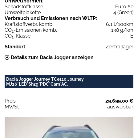
Umweltnormen:
Schadstoffklasse
Euro 6e
Umweltplakette
4 (Green)
Verbrauch und Emissionen nach WLTP:
Kraftstoffverbr. komb.
6,1 l/100km
CO
-Emissionen komb.
138 g/km
2
CO
-Klasse
E
2
Standort
Zentrallager
Details zum Dacia Jogger anzeigen
Dacia Jogger Journey TCe110 Journey
MJ26*LED*Shzg*PDC*Cam*AC.
Preis:
29.699,00 €
MWSt:
ausweisbar