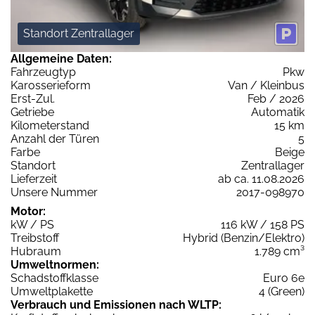
Standort Zentrallager
Allgemeine Daten:
Fahrzeugtyp
Pkw
Karosserieform
Van / Kleinbus
Erst-Zul.
Feb / 2026
Getriebe
Automatik
Kilometerstand
15 km
Anzahl der Türen
5
Farbe
Beige
Standort
Zentrallager
Lieferzeit
ab ca. 11.08.2026
Unsere Nummer
2017-098970
Motor:
kW / PS
116 kW / 158 PS
Treibstoff
Hybrid (Benzin/Elektro)
Hubraum
1.789 cm³
Umweltnormen:
Schadstoffklasse
Euro 6e
Umweltplakette
4 (Green)
Verbrauch und Emissionen nach WLTP: