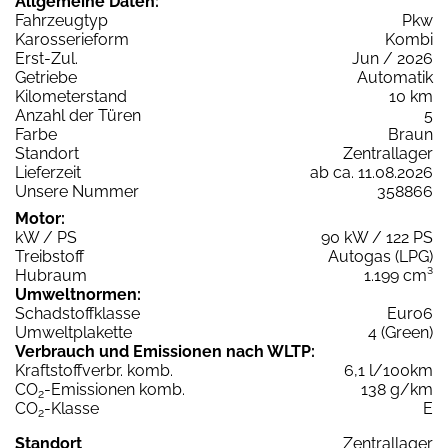
Allgemeine Daten:
Fahrzeugtyp
Pkw
Karosserieform
Kombi
Erst-Zul.
Jun / 2026
Getriebe
Automatik
Kilometerstand
10 km
Anzahl der Türen
5
Farbe
Braun
Standort
Zentrallager
Lieferzeit
ab ca. 11.08.2026
Unsere Nummer
358866
Motor:
kW / PS
90 kW / 122 PS
Treibstoff
Autogas (LPG)
Hubraum
1.199 cm³
Umweltnormen:
Schadstoffklasse
Euro6
Umweltplakette
4 (Green)
Verbrauch und Emissionen nach WLTP:
Kraftstoffverbr. komb.
6,1 l/100km
CO
-Emissionen komb.
138 g/km
2
CO
-Klasse
E
2
Standort
Zentrallager