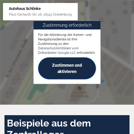
Autohaus Schlinke
Paul-Gerhardt-Str. 26, 16515 Oranienburg
Zustimmung erforderlich
Für die Aktivierung der Karten- und
Navigationsdienste ist Ihre
Zustimmung zu den
Datenschutzrichtlinien vom
Drittanbieter Google LLC
erforderlich.
Zustimmen und
aktivieren
Beispiele aus dem