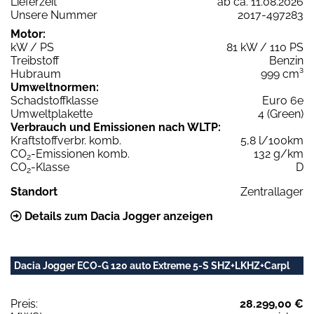
Lieferzeit
ab ca. 11.08.2026
Unsere Nummer
2017-497283
Motor:
kW / PS
81 kW / 110 PS
Treibstoff
Benzin
Hubraum
999 cm³
Umweltnormen:
Schadstoffklasse
Euro 6e
Umweltplakette
4 (Green)
Verbrauch und Emissionen nach WLTP:
Kraftstoffverbr. komb.
5,8 l/100km
CO
-Emissionen komb.
132 g/km
2
CO
-Klasse
D
2
Standort
Zentrallager
Details zum Dacia Jogger anzeigen
Dacia Jogger ECO-G 120 auto Extreme 5-S SHZ+LKHZ+Carpl
Preis:
28.299,00 €