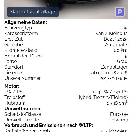
Standort Zentrallager
Allgemeine Daten:
Fahrzeugtyp
Pkw
Karosserieform
Van / Kleinbus
Erst-Zul.
Dez / 2025
Getriebe
Automatik
Kilometerstand
60 km
Anzahl der Türen
5
Farbe
Grau
Standort
Zentrallager
Lieferzeit
ab ca. 11.08.2026
Unsere Nummer
2017-997885
Motor:
kW / PS
104 kW / 141 PS
Treibstoff
Hybrid (Benzin/Elektro)
Hubraum
1.598 cm³
Umweltnormen:
Schadstoffklasse
Euro 6e
Umweltplakette
4 (Green)
Verbrauch und Emissionen nach WLTP:
Kraftstoffverbr. komb.
4,7 l/100km