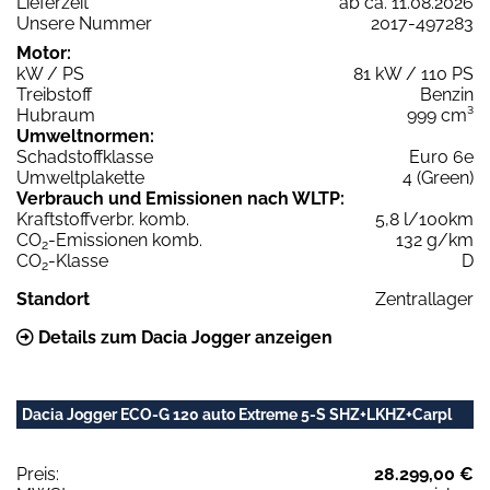
Lieferzeit
ab ca. 11.08.2026
Unsere Nummer
2017-497283
Motor:
kW / PS
81 kW / 110 PS
Treibstoff
Benzin
Hubraum
999 cm³
Umweltnormen:
Schadstoffklasse
Euro 6e
Umweltplakette
4 (Green)
Verbrauch und Emissionen nach WLTP:
Kraftstoffverbr. komb.
5,8 l/100km
CO
-Emissionen komb.
132 g/km
2
CO
-Klasse
D
2
Standort
Zentrallager
Details zum Dacia Jogger anzeigen
Dacia Jogger ECO-G 120 auto Extreme 5-S SHZ+LKHZ+Carpl
Preis:
28.299,00 €