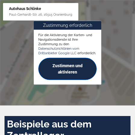
Autohaus Schlinke
Paul-Gerhardt-Str. 26, 16515 Oranienburg
Zustimmung erforderlich
Für die Aktivierung der Karten- und
Navigationsdienste ist Ihre
Zustimmung zu den
Datenschutzrichtlinien vom
Drittanbieter Google LLC
erforderlich.
Zustimmen und
aktivieren
Beispiele aus dem