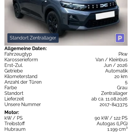
Standort Zentrallager
Allgemeine Daten:
Fahrzeugtyp
Pkw
Karosserieform
Van / Kleinbus
Erst-Zul.
Jun / 2026
Getriebe
Automatik
Kilometerstand
20 km
Anzahl der Türen
5
Farbe
Grau
Standort
Zentrallager
Lieferzeit
ab ca. 11.08.2026
Unsere Nummer
2017-843375
Motor:
kW / PS
90 kW / 122 PS
Treibstoff
Autogas (LPG)
Hubraum
1.199 cm³