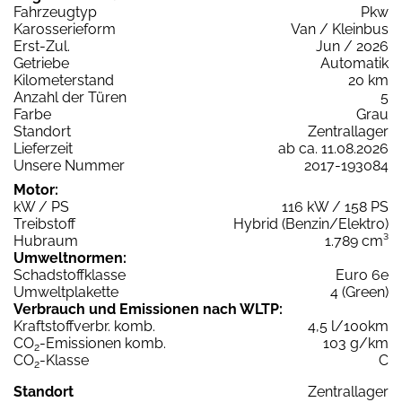
Fahrzeugtyp
Pkw
Karosserieform
Van / Kleinbus
Erst-Zul.
Jun / 2026
Getriebe
Automatik
Kilometerstand
20 km
Anzahl der Türen
5
Farbe
Grau
Standort
Zentrallager
Lieferzeit
ab ca. 11.08.2026
Unsere Nummer
2017-193084
Motor:
kW / PS
116 kW / 158 PS
Treibstoff
Hybrid (Benzin/Elektro)
Hubraum
1.789 cm³
Umweltnormen:
Schadstoffklasse
Euro 6e
Umweltplakette
4 (Green)
Verbrauch und Emissionen nach WLTP:
Kraftstoffverbr. komb.
4,5 l/100km
CO
-Emissionen komb.
103 g/km
2
CO
-Klasse
C
2
Standort
Zentrallager