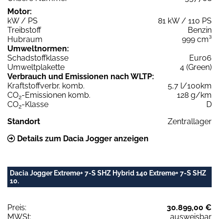
Motor:
kW / PS
81 kW / 110 PS
Treibstoff
Benzin
Hubraum
999 cm³
Umweltnormen:
Schadstoffklasse
Euro6
Umweltplakette
4 (Green)
Verbrauch und Emissionen nach WLTP:
Kraftstoffverbr. komb.
5,7 l/100km
CO
-Emissionen komb.
128 g/km
2
CO
-Klasse
D
2
Standort
Zentrallager
Details zum Dacia Jogger anzeigen
Dacia Jogger Extreme+ 7-S SHZ Hybrid 140 Extreme+ 7-S SHZ
10.
Preis:
30.899,00 €
MWSt:
ausweisbar