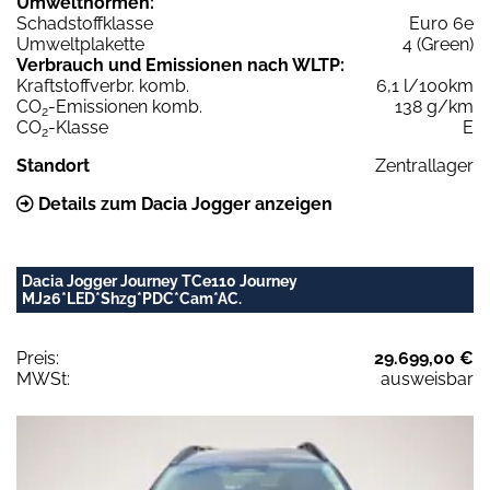
Umweltnormen:
Schadstoffklasse
Euro 6e
Umweltplakette
4 (Green)
Verbrauch und Emissionen nach WLTP:
Kraftstoffverbr. komb.
6,1 l/100km
CO
-Emissionen komb.
138 g/km
2
CO
-Klasse
E
2
Standort
Zentrallager
Details zum Dacia Jogger anzeigen
Dacia Jogger Journey TCe110 Journey
MJ26*LED*Shzg*PDC*Cam*AC.
Preis:
29.699,00 €
MWSt:
ausweisbar