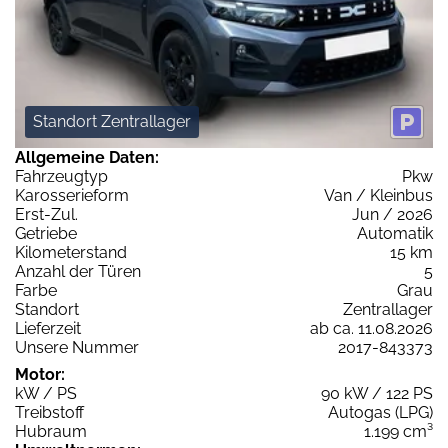
Standort Zentrallager
Allgemeine Daten:
Fahrzeugtyp
Pkw
Karosserieform
Van / Kleinbus
Erst-Zul.
Jun / 2026
Getriebe
Automatik
Kilometerstand
15 km
Anzahl der Türen
5
Farbe
Grau
Standort
Zentrallager
Lieferzeit
ab ca. 11.08.2026
Unsere Nummer
2017-843373
Motor:
kW / PS
90 kW / 122 PS
Treibstoff
Autogas (LPG)
Hubraum
1.199 cm³