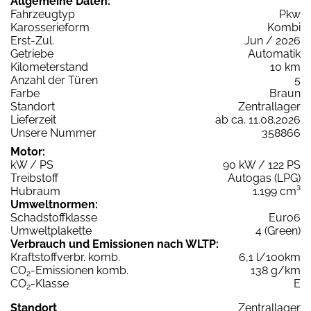
Allgemeine Daten:
Fahrzeugtyp
Pkw
Karosserieform
Kombi
Erst-Zul.
Jun / 2026
Getriebe
Automatik
Kilometerstand
10 km
Anzahl der Türen
5
Farbe
Braun
Standort
Zentrallager
Lieferzeit
ab ca. 11.08.2026
Unsere Nummer
358866
Motor:
kW / PS
90 kW / 122 PS
Treibstoff
Autogas (LPG)
Hubraum
1.199 cm³
Umweltnormen:
Schadstoffklasse
Euro6
Umweltplakette
4 (Green)
Verbrauch und Emissionen nach WLTP:
Kraftstoffverbr. komb.
6,1 l/100km
CO
-Emissionen komb.
138 g/km
2
CO
-Klasse
E
2
Standort
Zentrallager