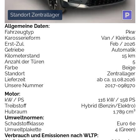
Standort Zentrallager
Allgemeine Daten:
Fahrzeugtyp
Pkw
Karosserieform
Van / Kleinbus
Erst-Zul.
Feb / 2026
Getriebe
Automatik
Kilometerstand
15 km
Anzahl der Türen
5
Farbe
Beige
Standort
Zentrallager
Lieferzeit
ab ca. 11.08.2026
Unsere Nummer
2017-098970
Motor:
kW / PS
116 kW / 158 PS
Treibstoff
Hybrid (Benzin/Elektro)
Hubraum
1.789 cm³
Umweltnormen:
Schadstoffklasse
Euro 6e
Umweltplakette
4 (Green)
Verbrauch und Emissionen nach WLTP: