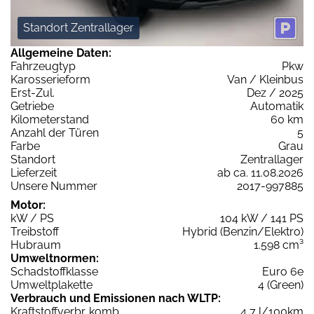
Standort Zentrallager
Allgemeine Daten:
Fahrzeugtyp
Pkw
Karosserieform
Van / Kleinbus
Erst-Zul.
Dez / 2025
Getriebe
Automatik
Kilometerstand
60 km
Anzahl der Türen
5
Farbe
Grau
Standort
Zentrallager
Lieferzeit
ab ca. 11.08.2026
Unsere Nummer
2017-997885
Motor:
kW / PS
104 kW / 141 PS
Treibstoff
Hybrid (Benzin/Elektro)
Hubraum
1.598 cm³
Umweltnormen:
Schadstoffklasse
Euro 6e
Umweltplakette
4 (Green)
Verbrauch und Emissionen nach WLTP:
Kraftstoffverbr. komb.
4,7 l/100km