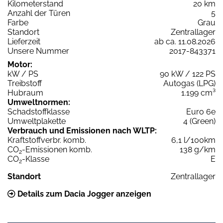
Kilometerstand
20 km
Anzahl der Türen
5
Farbe
Grau
Standort
Zentrallager
Lieferzeit
ab ca. 11.08.2026
Unsere Nummer
2017-843371
Motor:
kW / PS
90 kW / 122 PS
Treibstoff
Autogas (LPG)
Hubraum
1.199 cm³
Umweltnormen:
Schadstoffklasse
Euro 6e
Umweltplakette
4 (Green)
Verbrauch und Emissionen nach WLTP:
Kraftstoffverbr. komb.
6,1 l/100km
CO
-Emissionen komb.
138 g/km
2
CO
-Klasse
E
2
Standort
Zentrallager
Details zum Dacia Jogger anzeigen