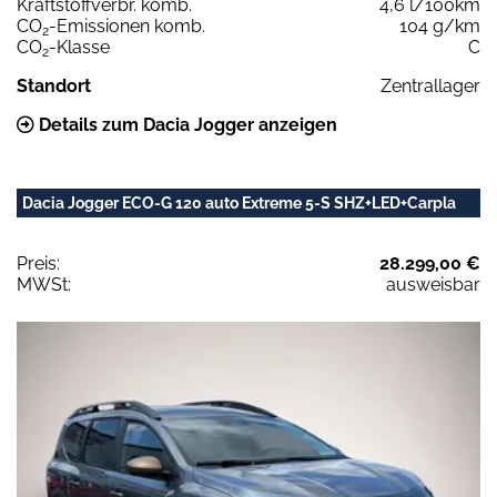
Kraftstoffverbr. komb.
4,6 l/100km
CO
-Emissionen komb.
104 g/km
2
CO
-Klasse
C
2
Standort
Zentrallager
Details zum Dacia Jogger anzeigen
Dacia Jogger ECO-G 120 auto Extreme 5-S SHZ+LED+Carpla
Preis:
28.299,00 €
MWSt:
ausweisbar