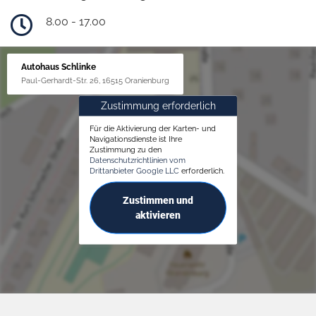
8.00 - 17.00
Autohaus Schlinke
Paul-Gerhardt-Str. 26, 16515 Oranienburg
Zustimmung erforderlich
Für die Aktivierung der Karten- und
Navigationsdienste ist Ihre
Zustimmung zu den
Datenschutzrichtlinien vom
Drittanbieter Google LLC
erforderlich.
Zustimmen und
aktivieren