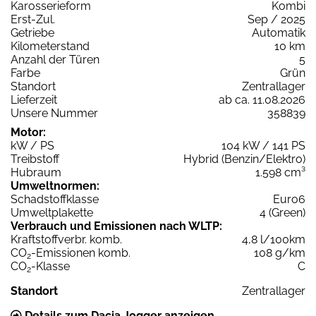
Karosserieform
Kombi
Erst-Zul.
Sep / 2025
Getriebe
Automatik
Kilometerstand
10 km
Anzahl der Türen
5
Farbe
Grün
Standort
Zentrallager
Lieferzeit
ab ca. 11.08.2026
Unsere Nummer
358839
Motor:
kW / PS
104 kW / 141 PS
Treibstoff
Hybrid (Benzin/Elektro)
Hubraum
1.598 cm³
Umweltnormen:
Schadstoffklasse
Euro6
Umweltplakette
4 (Green)
Verbrauch und Emissionen nach WLTP:
Kraftstoffverbr. komb.
4,8 l/100km
CO
-Emissionen komb.
108 g/km
2
CO
-Klasse
C
2
Standort
Zentrallager
Details zum Dacia Jogger anzeigen