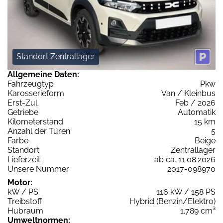
Standort Zentrallager
Allgemeine Daten:
Fahrzeugtyp
Pkw
Karosserieform
Van / Kleinbus
Erst-Zul.
Feb / 2026
Getriebe
Automatik
Kilometerstand
15 km
Anzahl der Türen
5
Farbe
Beige
Standort
Zentrallager
Lieferzeit
ab ca. 11.08.2026
Unsere Nummer
2017-098970
Motor:
kW / PS
116 kW / 158 PS
Treibstoff
Hybrid (Benzin/Elektro)
Hubraum
1.789 cm³
Umweltnormen: