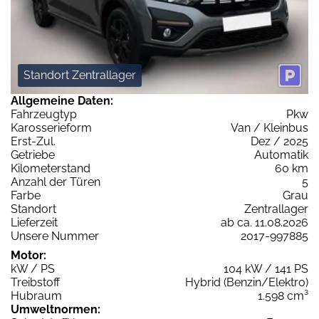
Standort Zentrallager
Allgemeine Daten:
Fahrzeugtyp
Pkw
Karosserieform
Van / Kleinbus
Erst-Zul.
Dez / 2025
Getriebe
Automatik
Kilometerstand
60 km
Anzahl der Türen
5
Farbe
Grau
Standort
Zentrallager
Lieferzeit
ab ca. 11.08.2026
Unsere Nummer
2017-997885
Motor:
kW / PS
104 kW / 141 PS
Treibstoff
Hybrid (Benzin/Elektro)
Hubraum
1.598 cm³
Umweltnormen: