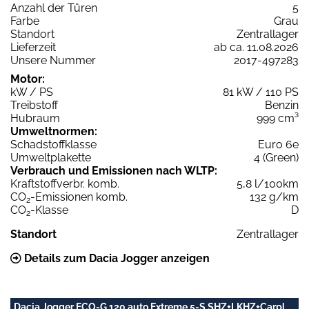
Anzahl der Türen
5
Farbe
Grau
Standort
Zentrallager
Lieferzeit
ab ca. 11.08.2026
Unsere Nummer
2017-497283
Motor:
kW / PS
81 kW / 110 PS
Treibstoff
Benzin
Hubraum
999 cm³
Umweltnormen:
Schadstoffklasse
Euro 6e
Umweltplakette
4 (Green)
Verbrauch und Emissionen nach WLTP:
Kraftstoffverbr. komb.
5,8 l/100km
CO
-Emissionen komb.
132 g/km
2
CO
-Klasse
D
2
Standort
Zentrallager
Details zum Dacia Jogger anzeigen
Dacia Jogger ECO-G 120 auto Extreme 5-S SHZ+LKHZ+Carpl