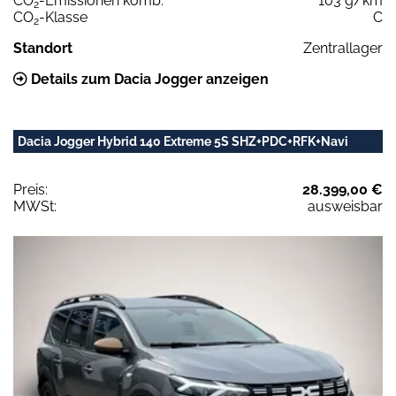
CO
-Emissionen komb.
103 g/km
2
CO
-Klasse
C
2
Standort
Zentrallager
Details zum Dacia Jogger anzeigen
Dacia Jogger Hybrid 140 Extreme 5S SHZ+PDC+RFK+Navi
Preis:
28.399,00 €
MWSt:
ausweisbar