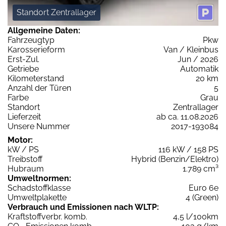
Standort Zentrallager
Allgemeine Daten:
Fahrzeugtyp
Pkw
Karosserieform
Van / Kleinbus
Erst-Zul.
Jun / 2026
Getriebe
Automatik
Kilometerstand
20 km
Anzahl der Türen
5
Farbe
Grau
Standort
Zentrallager
Lieferzeit
ab ca. 11.08.2026
Unsere Nummer
2017-193084
Motor:
kW / PS
116 kW / 158 PS
Treibstoff
Hybrid (Benzin/Elektro)
Hubraum
1.789 cm³
Umweltnormen:
Schadstoffklasse
Euro 6e
Umweltplakette
4 (Green)
Verbrauch und Emissionen nach WLTP:
Kraftstoffverbr. komb.
4,5 l/100km