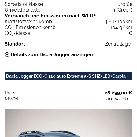
Schadstoffklasse
Euro 6e
Umweltplakette
4 (Green)
Verbrauch und Emissionen nach WLTP:
Kraftstoffverbr. komb.
4,6 l/100km
CO
-Emissionen komb.
104 g/km
2
CO
-Klasse
C
2
Standort
Zentrallager
Details zum Dacia Jogger anzeigen
Dacia Jogger ECO-G 120 auto Extreme 5-S SHZ+LED+Carpla
Preis:
28.299,00 €
MWSt:
ausweisbar