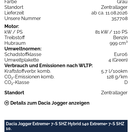
Farbe
Grau
Standort
Zentrallager
Lieferzeit
ab ca. 11.08.2026
Unsere Nummer
357708
Motor:
kW / PS
81 kW / 110 PS
Treibstoff
Benzin
Hubraum
999 cm³
Umweltnormen:
Schadstoffklasse
Euro6
Umweltplakette
4 (Green)
Verbrauch und Emissionen nach WLTP:
Kraftstoffverbr. komb.
5,7 l/100km
CO
-Emissionen komb.
128 g/km
2
CO
-Klasse
D
2
Standort
Zentrallager
Details zum Dacia Jogger anzeigen
Dacia Jogger Extreme+ 7-S SHZ Hybrid 140 Extreme+ 7-S SHZ
10.