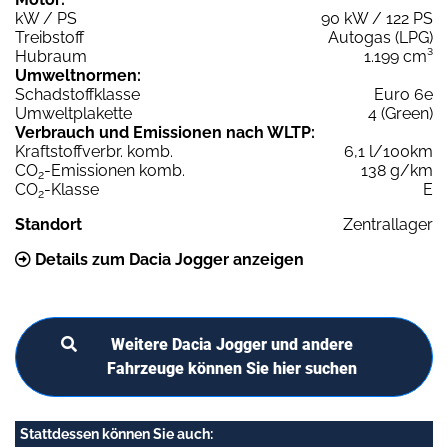
kW / PS
90 kW / 122 PS
Treibstoff
Autogas (LPG)
Hubraum
1.199 cm³
Umweltnormen:
Schadstoffklasse
Euro 6e
Umweltplakette
4 (Green)
Verbrauch und Emissionen nach WLTP:
Kraftstoffverbr. komb.
6,1 l/100km
CO
-Emissionen komb.
138 g/km
2
CO
-Klasse
E
2
Standort
Zentrallager
Details zum Dacia Jogger anzeigen
Weitere Dacia Jogger und andere
Fahrzeuge können Sie hier suchen
Stattdessen können Sie auch: