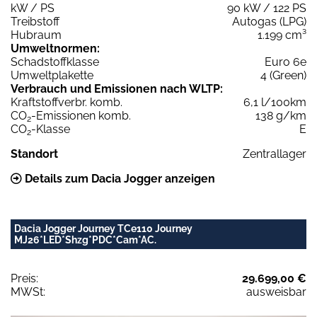
kW / PS
90 kW / 122 PS
Treibstoff
Autogas (LPG)
Hubraum
1.199 cm³
Umweltnormen:
Schadstoffklasse
Euro 6e
Umweltplakette
4 (Green)
Verbrauch und Emissionen nach WLTP:
Kraftstoffverbr. komb.
6,1 l/100km
CO
-Emissionen komb.
138 g/km
2
CO
-Klasse
E
2
Standort
Zentrallager
Details zum Dacia Jogger anzeigen
Dacia Jogger Journey TCe110 Journey
MJ26*LED*Shzg*PDC*Cam*AC.
Preis:
29.699,00 €
MWSt:
ausweisbar