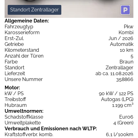
Standort Zentrallager
Allgemeine Daten:
Fahrzeugtyp
Pkw
Karosserieform
Kombi
Erst-Zul.
Jun / 2026
Getriebe
Automatik
Kilometerstand
10 km
Anzahl der Türen
5
Farbe
Braun
Standort
Zentrallager
Lieferzeit
ab ca. 11.08.2026
Unsere Nummer
358866
Motor:
kW / PS
90 kW / 122 PS
Treibstoff
Autogas (LPG)
Hubraum
1.199 cm³
Umweltnormen:
Schadstoffklasse
Euro6
Umweltplakette
4 (Green)
Verbrauch und Emissionen nach WLTP:
Kraftstoffverbr. komb.
6,1 l/100km