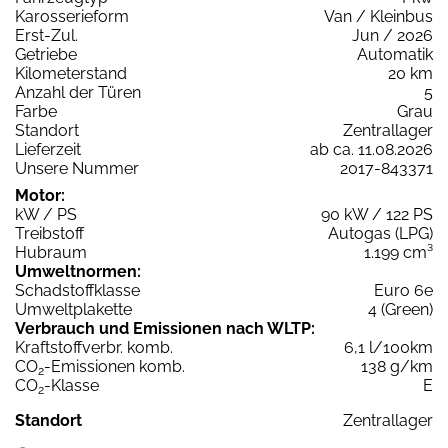
Karosserieform
Van / Kleinbus
Erst-Zul.
Jun / 2026
Getriebe
Automatik
Kilometerstand
20 km
Anzahl der Türen
5
Farbe
Grau
Standort
Zentrallager
Lieferzeit
ab ca. 11.08.2026
Unsere Nummer
2017-843371
Motor:
kW / PS
90 kW / 122 PS
Treibstoff
Autogas (LPG)
Hubraum
1.199 cm³
Umweltnormen:
Schadstoffklasse
Euro 6e
Umweltplakette
4 (Green)
Verbrauch und Emissionen nach WLTP:
Kraftstoffverbr. komb.
6,1 l/100km
CO
-Emissionen komb.
138 g/km
2
CO
-Klasse
E
2
Standort
Zentrallager