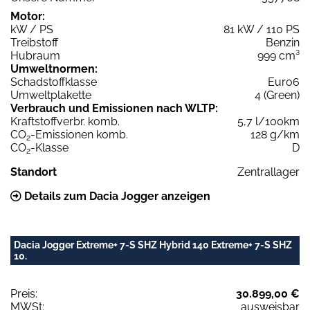
Motor:
kW / PS
81 kW / 110 PS
Treibstoff
Benzin
Hubraum
999 cm³
Umweltnormen:
Schadstoffklasse
Euro6
Umweltplakette
4 (Green)
Verbrauch und Emissionen nach WLTP:
Kraftstoffverbr. komb.
5,7 l/100km
CO
-Emissionen komb.
128 g/km
2
CO
-Klasse
D
2
Standort
Zentrallager
Details zum Dacia Jogger anzeigen
Dacia Jogger Extreme+ 7-S SHZ Hybrid 140 Extreme+ 7-S SHZ
10.
Preis:
30.899,00 €
MWSt:
ausweisbar