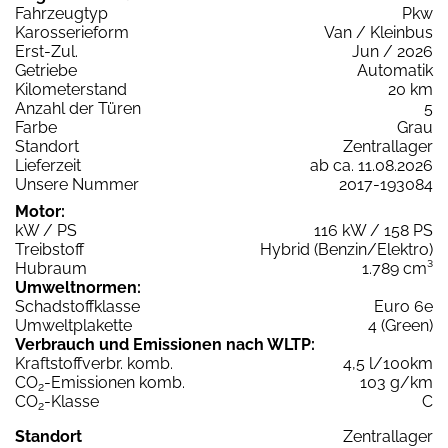
Fahrzeugtyp
Pkw
Karosserieform
Van / Kleinbus
Erst-Zul.
Jun / 2026
Getriebe
Automatik
Kilometerstand
20 km
Anzahl der Türen
5
Farbe
Grau
Standort
Zentrallager
Lieferzeit
ab ca. 11.08.2026
Unsere Nummer
2017-193084
Motor:
kW / PS
116 kW / 158 PS
Treibstoff
Hybrid (Benzin/Elektro)
Hubraum
1.789 cm³
Umweltnormen:
Schadstoffklasse
Euro 6e
Umweltplakette
4 (Green)
Verbrauch und Emissionen nach WLTP:
Kraftstoffverbr. komb.
4,5 l/100km
CO
-Emissionen komb.
103 g/km
2
CO
-Klasse
C
2
Standort
Zentrallager