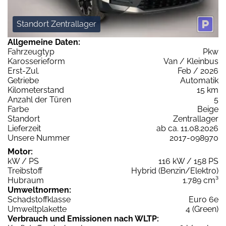
Standort Zentrallager
Allgemeine Daten:
Fahrzeugtyp
Pkw
Karosserieform
Van / Kleinbus
Erst-Zul.
Feb / 2026
Getriebe
Automatik
Kilometerstand
15 km
Anzahl der Türen
5
Farbe
Beige
Standort
Zentrallager
Lieferzeit
ab ca. 11.08.2026
Unsere Nummer
2017-098970
Motor:
kW / PS
116 kW / 158 PS
Treibstoff
Hybrid (Benzin/Elektro)
Hubraum
1.789 cm³
Umweltnormen:
Schadstoffklasse
Euro 6e
Umweltplakette
4 (Green)
Verbrauch und Emissionen nach WLTP: