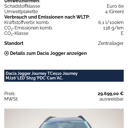
Umweltnormen:
Schadstoffklasse
Euro 6e
Umweltplakette
4 (Green)
Verbrauch und Emissionen nach WLTP:
Kraftstoffverbr. komb.
6,1 l/100km
CO
-Emissionen komb.
138 g/km
2
CO
-Klasse
E
2
Standort
Zentrallager
Details zum Dacia Jogger anzeigen
Dacia Jogger Journey TCe110 Journey
MJ26*LED*Shzg*PDC*Cam*AC.
Preis:
29.699,00 €
MWSt:
ausweisbar