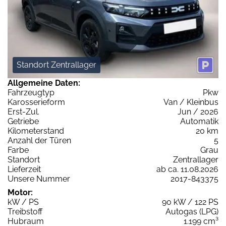
Standort Zentrallager
Allgemeine Daten:
Fahrzeugtyp
Pkw
Karosserieform
Van / Kleinbus
Erst-Zul.
Jun / 2026
Getriebe
Automatik
Kilometerstand
20 km
Anzahl der Türen
5
Farbe
Grau
Standort
Zentrallager
Lieferzeit
ab ca. 11.08.2026
Unsere Nummer
2017-843375
Motor:
kW / PS
90 kW / 122 PS
Treibstoff
Autogas (LPG)
Hubraum
1.199 cm³