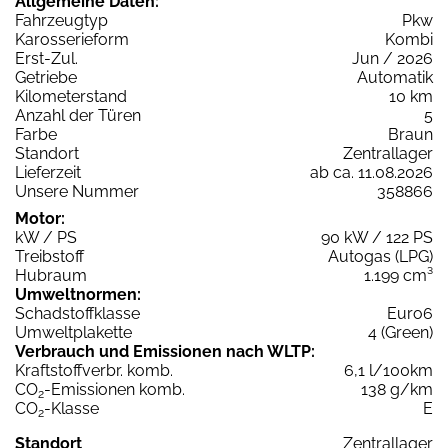
Allgemeine Daten:
Fahrzeugtyp
Pkw
Karosserieform
Kombi
Erst-Zul.
Jun / 2026
Getriebe
Automatik
Kilometerstand
10 km
Anzahl der Türen
5
Farbe
Braun
Standort
Zentrallager
Lieferzeit
ab ca. 11.08.2026
Unsere Nummer
358866
Motor:
kW / PS
90 kW / 122 PS
Treibstoff
Autogas (LPG)
Hubraum
1.199 cm³
Umweltnormen:
Schadstoffklasse
Euro6
Umweltplakette
4 (Green)
Verbrauch und Emissionen nach WLTP:
Kraftstoffverbr. komb.
6,1 l/100km
CO
-Emissionen komb.
138 g/km
2
CO
-Klasse
E
2
Standort
Zentrallager