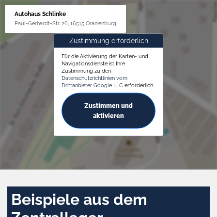
Autohaus Schlinke
Paul-Gerhardt-Str. 26, 16515 Oranienburg
Zustimmung erforderlich
Für die Aktivierung der Karten- und
Navigationsdienste ist Ihre
Zustimmung zu den
Datenschutzrichtlinien vom
Drittanbieter Google LLC
erforderlich.
Zustimmen und
aktivieren
Beispiele aus dem