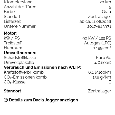
Kilometerstand
20 km
Anzahl der Türen
5
Farbe
Grau
Standort
Zentrallager
Lieferzeit
ab ca. 11.08.2026
Unsere Nummer
2017-843371
Motor:
kW / PS
90 kW / 122 PS
Treibstoff
Autogas (LPG)
Hubraum
1.199 cm³
Umweltnormen:
Schadstoffklasse
Euro 6e
Umweltplakette
4 (Green)
Verbrauch und Emissionen nach WLTP:
Kraftstoffverbr. komb.
6,1 l/100km
CO
-Emissionen komb.
138 g/km
2
CO
-Klasse
E
2
Standort
Zentrallager
Details zum Dacia Jogger anzeigen