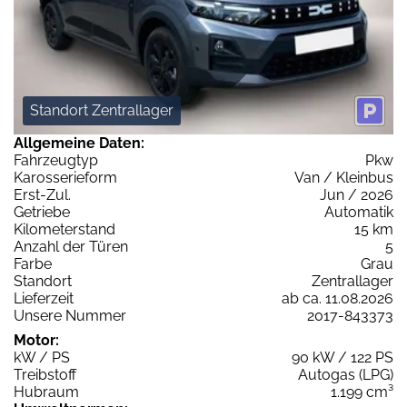
Standort Zentrallager
Allgemeine Daten:
Fahrzeugtyp
Pkw
Karosserieform
Van / Kleinbus
Erst-Zul.
Jun / 2026
Getriebe
Automatik
Kilometerstand
15 km
Anzahl der Türen
5
Farbe
Grau
Standort
Zentrallager
Lieferzeit
ab ca. 11.08.2026
Unsere Nummer
2017-843373
Motor:
kW / PS
90 kW / 122 PS
Treibstoff
Autogas (LPG)
Hubraum
1.199 cm³