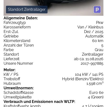
Standort Zentrallager
Allgemeine Daten:
Fahrzeugtyp
Pkw
Karosserieform
Van / Kleinbus
Erst-Zul.
Dez / 2025
Getriebe
Automatik
Kilometerstand
60 km
Anzahl der Türen
5
Farbe
Grau
Standort
Zentrallager
Lieferzeit
ab ca. 11.08.2026
Unsere Nummer
2017-997885
Motor:
kW / PS
104 kW / 141 PS
Treibstoff
Hybrid (Benzin/Elektro)
Hubraum
1.598 cm³
Umweltnormen:
Schadstoffklasse
Euro 6e
Umweltplakette
4 (Green)
Verbrauch und Emissionen nach WLTP:
Kraftstoffverbr. komb.
4,7 l/100km