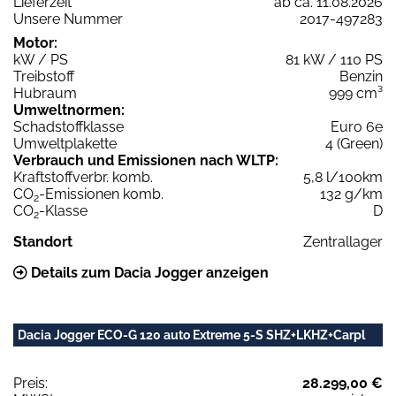
Lieferzeit
ab ca. 11.08.2026
Unsere Nummer
2017-497283
Motor:
kW / PS
81 kW / 110 PS
Treibstoff
Benzin
Hubraum
999 cm³
Umweltnormen:
Schadstoffklasse
Euro 6e
Umweltplakette
4 (Green)
Verbrauch und Emissionen nach WLTP:
Kraftstoffverbr. komb.
5,8 l/100km
CO
-Emissionen komb.
132 g/km
2
CO
-Klasse
D
2
Standort
Zentrallager
Details zum Dacia Jogger anzeigen
Dacia Jogger ECO-G 120 auto Extreme 5-S SHZ+LKHZ+Carpl
Preis:
28.299,00 €