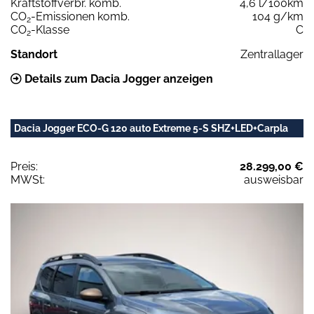
Kraftstoffverbr. komb.
4,6 l/100km
CO
-Emissionen komb.
104 g/km
2
CO
-Klasse
C
2
Standort
Zentrallager
Details zum Dacia Jogger anzeigen
Dacia Jogger ECO-G 120 auto Extreme 5-S SHZ+LED+Carpla
Preis:
28.299,00 €
MWSt:
ausweisbar