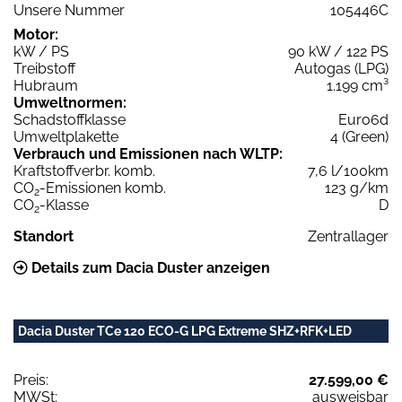
Unsere Nummer
105446C
Motor:
kW / PS
90 kW / 122 PS
Treibstoff
Autogas (LPG)
Hubraum
1.199 cm³
Umweltnormen:
Schadstoffklasse
Euro6d
Umweltplakette
4 (Green)
Verbrauch und Emissionen nach WLTP:
Kraftstoffverbr. komb.
7,6 l/100km
CO
-Emissionen komb.
123 g/km
2
CO
-Klasse
D
2
Standort
Zentrallager
Details zum Dacia Duster anzeigen
Dacia Duster TCe 120 ECO-G LPG Extreme SHZ+RFK+LED
Preis:
27.599,00 €
MWSt:
ausweisbar