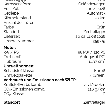
Karosserieform
Geländewagen
Erst-Zul.
Jun / 2026
Getriebe
Automatik
Kilometerstand
20 km
Anzahl der Türen
5
Farbe
Grün
Standort
Zentrallager
Lieferzeit
ab ca. 11.08.2026
Unsere Nummer
359715
Motor:
kW / PS
88 kW / 120 PS
Treibstoff
Autogas (LPG)
Hubraum
1.197 cm³
Umweltnormen:
Schadstoffklasse
Euro6
Umweltplakette
4 (Green)
Verbrauch und Emissionen nach WLTP:
Kraftstoffverbr. komb.
7,5 l/100km
CO
-Emissionen komb.
126 g/km
2
CO
-Klasse
D
2
Standort
Zentrallager