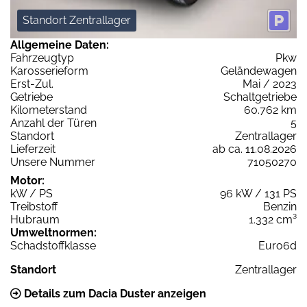
Standort Zentrallager
Allgemeine Daten:
Fahrzeugtyp
Pkw
Karosserieform
Geländewagen
Erst-Zul.
Mai / 2023
Getriebe
Schaltgetriebe
Kilometerstand
60.762 km
Anzahl der Türen
5
Standort
Zentrallager
Lieferzeit
ab ca. 11.08.2026
Unsere Nummer
71050270
Motor:
kW / PS
96 kW / 131 PS
Treibstoff
Benzin
Hubraum
1.332 cm³
Umweltnormen:
Schadstoffklasse
Euro6d
Standort
Zentrallager
Details zum Dacia Duster anzeigen