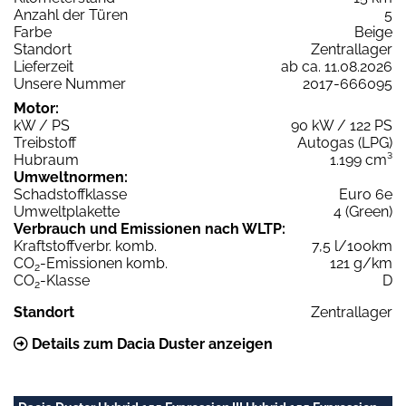
Anzahl der Türen
5
Farbe
Beige
Standort
Zentrallager
Lieferzeit
ab ca. 11.08.2026
Unsere Nummer
2017-666095
Motor:
kW / PS
90 kW / 122 PS
Treibstoff
Autogas (LPG)
Hubraum
1.199 cm³
Umweltnormen:
Schadstoffklasse
Euro 6e
Umweltplakette
4 (Green)
Verbrauch und Emissionen nach WLTP:
Kraftstoffverbr. komb.
7,5 l/100km
CO
-Emissionen komb.
121 g/km
2
CO
-Klasse
D
2
Standort
Zentrallager
Details zum Dacia Duster anzeigen