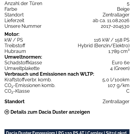
Anzahl der Türen
5
Farbe
Beige
Standort
Zentrallager
Lieferzeit
ab ca. 11.08.2026
Unsere Nummer
2017-204530
Motor:
kW / PS
116 kW / 158 PS
Treibstoff
Hybrid (Benzin/Elektro)
Hubraum
1.789 cm³
Umweltnormen:
Schadstoffklasse
Euro 6e
Umweltplakette
4 (Green)
Verbrauch und Emissionen nach WLTP:
Kraftstoffverbr. komb.
5,0 l/100km
CO
-Emissionen komb.
107 g/km
2
CO
-Klasse
C
2
Standort
Zentrallager
Details zum Dacia Duster anzeigen
Dacia Duster Expressiom LPG 120 PS AT | Carplay | Sitz+Lnkrd.