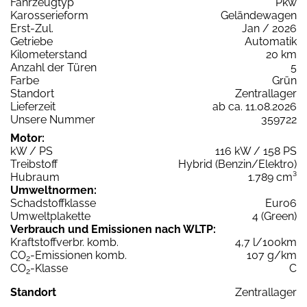
Fahrzeugtyp
Pkw
Karosserieform
Geländewagen
Erst-Zul.
Jan / 2026
Getriebe
Automatik
Kilometerstand
20 km
Anzahl der Türen
5
Farbe
Grün
Standort
Zentrallager
Lieferzeit
ab ca. 11.08.2026
Unsere Nummer
359722
Motor:
kW / PS
116 kW / 158 PS
Treibstoff
Hybrid (Benzin/Elektro)
Hubraum
1.789 cm³
Umweltnormen:
Schadstoffklasse
Euro6
Umweltplakette
4 (Green)
Verbrauch und Emissionen nach WLTP:
Kraftstoffverbr. komb.
4,7 l/100km
CO
-Emissionen komb.
107 g/km
2
CO
-Klasse
C
2
Standort
Zentrallager