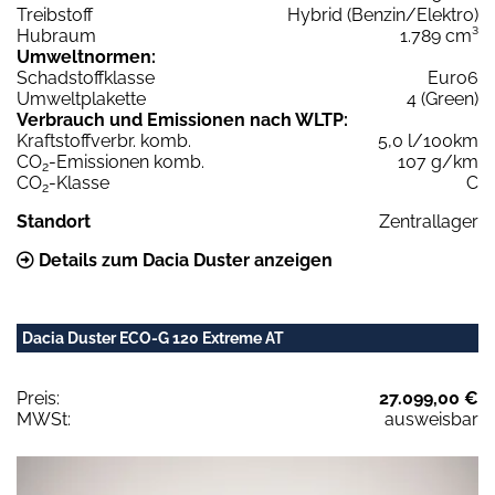
Treibstoff
Hybrid (Benzin/Elektro)
Hubraum
1.789 cm³
Umweltnormen:
Schadstoffklasse
Euro6
Umweltplakette
4 (Green)
Verbrauch und Emissionen nach WLTP:
Kraftstoffverbr. komb.
5,0 l/100km
CO
-Emissionen komb.
107 g/km
2
CO
-Klasse
C
2
Standort
Zentrallager
Details zum Dacia Duster anzeigen
Dacia Duster ECO-G 120 Extreme AT
Preis:
27.099,00 €
MWSt:
ausweisbar