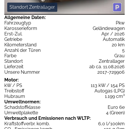
Standort Zentrallager
Allgemeine Daten:
Fahrzeugtyp
Pkw
Karosserieform
Geländewagen
Erst-Zul.
Apr / 2026
Getriebe
Automatik
Kilometerstand
20 km
Anzahl der Türen
5
Farbe
Grau
Standort
Zentrallager
Lieferzeit
ab ca. 11.08.2026
Unsere Nummer
2017-729906
Motor:
kW / PS
113 kW / 154 PS
Treibstoff
Autogas (LPG)
Hubraum
1.199 cm³
Umweltnormen:
Schadstoffklasse
Euro 6e
Umweltplakette
4 (Green)
Verbrauch und Emissionen nach WLTP:
Kraftstoffverbr. komb.
6,0 l/100km