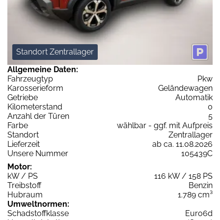
Standort Zentrallager
Allgemeine Daten:
Fahrzeugtyp
Pkw
Karosserieform
Geländewagen
Getriebe
Automatik
Kilometerstand
0
Anzahl der Türen
5
Farbe
wählbar - ggf. mit Aufpreis
Standort
Zentrallager
Lieferzeit
ab ca. 11.08.2026
Unsere Nummer
105439C
Motor:
kW / PS
116 kW / 158 PS
Treibstoff
Benzin
Hubraum
1.789 cm³
Umweltnormen:
Schadstoffklasse
Euro6d