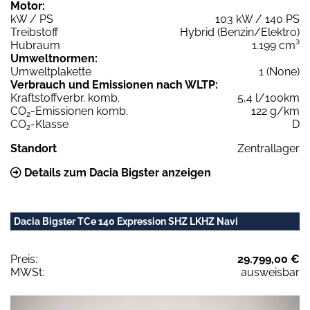
Motor:
kW / PS
103 kW / 140 PS
Treibstoff
Hybrid (Benzin/Elektro)
Hubraum
1.199 cm³
Umweltnormen:
Umweltplakette
1 (None)
Verbrauch und Emissionen nach WLTP:
Kraftstoffverbr. komb.
5,4 l/100km
CO
-Emissionen komb.
122 g/km
2
CO
-Klasse
D
2
Standort
Zentrallager
Details zum Dacia Bigster anzeigen
Dacia Bigster TCe 140 Expression SHZ LKHZ Navi
Preis:
29.799,00 €
MWSt:
ausweisbar