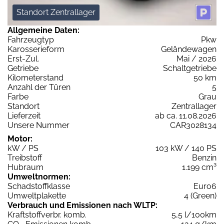
Standort Zentrallager
Allgemeine Daten:
Fahrzeugtyp
Pkw
Karosserieform
Geländewagen
Erst-Zul.
Mai / 2026
Getriebe
Schaltgetriebe
Kilometerstand
50 km
Anzahl der Türen
5
Farbe
Grau
Standort
Zentrallager
Lieferzeit
ab ca. 11.08.2026
Unsere Nummer
CAR3028134
Motor:
kW / PS
103 kW / 140 PS
Treibstoff
Benzin
Hubraum
1.199 cm³
Umweltnormen:
Schadstoffklasse
Euro6
Umweltplakette
4 (Green)
Verbrauch und Emissionen nach WLTP:
Kraftstoffverbr. komb.
5,5 l/100km