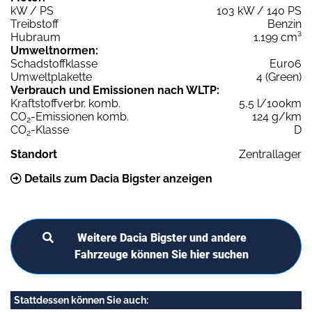
kW / PS
103 kW / 140 PS
Treibstoff
Benzin
Hubraum
1.199 cm³
Umweltnormen:
Schadstoffklasse
Euro6
Umweltplakette
4 (Green)
Verbrauch und Emissionen nach WLTP:
Kraftstoffverbr. komb.
5,5 l/100km
CO
-Emissionen komb.
124 g/km
2
CO
-Klasse
D
2
Standort
Zentrallager
Details zum Dacia Bigster anzeigen
Weitere Dacia Bigster und andere
Fahrzeuge können Sie hier suchen
Stattdessen können Sie auch: