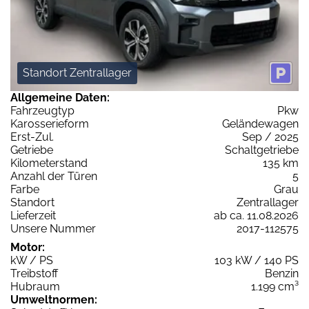
Standort Zentrallager
Allgemeine Daten:
Fahrzeugtyp
Pkw
Karosserieform
Geländewagen
Erst-Zul.
Sep / 2025
Getriebe
Schaltgetriebe
Kilometerstand
135 km
Anzahl der Türen
5
Farbe
Grau
Standort
Zentrallager
Lieferzeit
ab ca. 11.08.2026
Unsere Nummer
2017-112575
Motor:
kW / PS
103 kW / 140 PS
Treibstoff
Benzin
Hubraum
1.199 cm³
Umweltnormen: