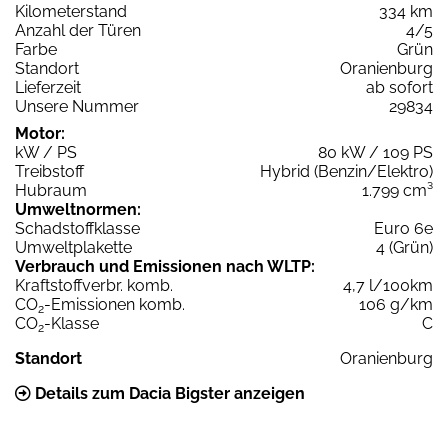
Kilometerstand
334 km
Anzahl der Türen
4/5
Farbe
Grün
Standort
Oranienburg
Lieferzeit
ab sofort
Unsere Nummer
29834
Motor:
kW / PS
80 kW / 109 PS
Treibstoff
Hybrid (Benzin/Elektro)
Hubraum
1.799 cm³
Umweltnormen:
Schadstoffklasse
Euro 6e
Umweltplakette
4 (Grün)
Verbrauch und Emissionen nach WLTP:
Kraftstoffverbr. komb.
4,7 l/100km
CO
-Emissionen komb.
106 g/km
2
CO
-Klasse
C
2
Standort
Oranienburg
Details zum Dacia Bigster anzeigen