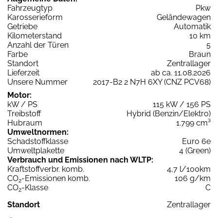
Fahrzeugtyp
Pkw
Karosserieform
Geländewagen
Getriebe
Automatik
Kilometerstand
10 km
Anzahl der Türen
5
Farbe
Braun
Standort
Zentrallager
Lieferzeit
ab ca. 11.08.2026
Unsere Nummer
2017-B2 2 N7H 6XY (CNZ PCV68)
Motor:
kW / PS
115 kW / 156 PS
Treibstoff
Hybrid (Benzin/Elektro)
Hubraum
1.799 cm³
Umweltnormen:
Schadstoffklasse
Euro 6e
Umweltplakette
4 (Green)
Verbrauch und Emissionen nach WLTP:
Kraftstoffverbr. komb.
4,7 l/100km
CO
-Emissionen komb.
106 g/km
2
CO
-Klasse
C
2
Standort
Zentrallager