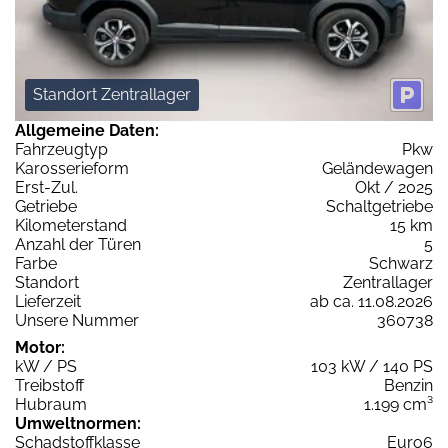
Standort Zentrallager
Allgemeine Daten:
Fahrzeugtyp
Pkw
Karosserieform
Geländewagen
Erst-Zul.
Okt / 2025
Getriebe
Schaltgetriebe
Kilometerstand
15 km
Anzahl der Türen
5
Farbe
Schwarz
Standort
Zentrallager
Lieferzeit
ab ca. 11.08.2026
Unsere Nummer
360738
Motor:
kW / PS
103 kW / 140 PS
Treibstoff
Benzin
Hubraum
1.199 cm³
Umweltnormen:
Schadstoffklasse
Euro6