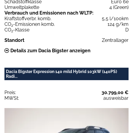
Schadstoffklasse
Euro 6e
Umweltplakette
4 (Green)
Verbrauch und Emissionen nach WLTP:
Kraftstoffverbr. komb.
5,5 l/100km
CO
-Emissionen komb.
124 g/km
2
CO
-Klasse
D
2
Standort
Zentrallager
Details zum Dacia Bigster anzeigen
Dacia Bigster Expression 140 mild Hybrid 103kW (140PS)
Radi...
Preis:
30.799,00 €
MWSt:
ausweisbar