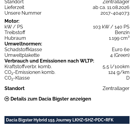
Standort
Zentrallager
Lieferzeit
ab ca. 11.08.2026
Unsere Nummer
2017-404073
Motor:
kW / PS
103 kW / 140 PS
Treibstoff
Benzin
Hubraum
1.199 cm³
Umweltnormen:
Schadstoffklasse
Euro 6e
Umweltplakette
4 (Green)
Verbrauch und Emissionen nach WLTP:
Kraftstoffverbr. komb.
5,5 l/100km
CO
-Emissionen komb.
124 g/km
2
CO
-Klasse
D
2
Standort
Zentrallager
Details zum Dacia Bigster anzeigen
Dacia Bigster Hybrid 155 Journey LKHZ+SHZ+PDC+RFK