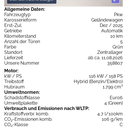
Allgemeine Daten:
Fahrzeugtyp
Pkw
Karosserieform
Geländewagen
Erst-Zul.
Dez / 2025
Getriebe
Automatik
Kilometerstand
10 km
Anzahl der Türen
5
Farbe
Grün
Standort
Zentrallager
Lieferzeit
ab ca. 11.08.2026
Unsere Nummer
358807
Motor:
kW / PS
116 kW / 158 PS
Treibstoff
Hybrid (Benzin/Elektro)
Hubraum
1.799 cm³
Umweltnormen:
Schadstoffklasse
Euro6
Umweltplakette
4 (Green)
Verbrauch und Emissionen nach WLTP:
Kraftstoffverbr. komb.
4,7 l/100km
CO
-Emissionen komb.
106 g/km
2
CO
-Klasse
C
2