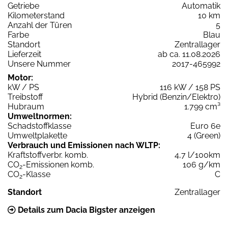
Getriebe
Automatik
Kilometerstand
10 km
Anzahl der Türen
5
Farbe
Blau
Standort
Zentrallager
Lieferzeit
ab ca. 11.08.2026
Unsere Nummer
2017-465992
Motor:
kW / PS
116 kW / 158 PS
Treibstoff
Hybrid (Benzin/Elektro)
Hubraum
1.799 cm³
Umweltnormen:
Schadstoffklasse
Euro 6e
Umweltplakette
4 (Green)
Verbrauch und Emissionen nach WLTP:
Kraftstoffverbr. komb.
4,7 l/100km
CO
-Emissionen komb.
106 g/km
2
CO
-Klasse
C
2
Standort
Zentrallager
Details zum Dacia Bigster anzeigen