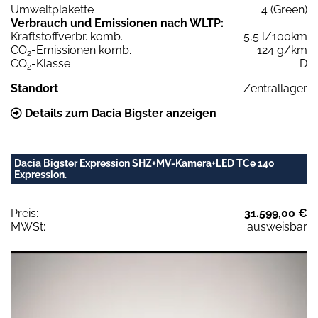
Umweltplakette
4 (Green)
Verbrauch und Emissionen nach WLTP:
Kraftstoffverbr. komb.
5,5 l/100km
CO
-Emissionen komb.
124 g/km
2
CO
-Klasse
D
2
Standort
Zentrallager
Details zum Dacia Bigster anzeigen
Dacia Bigster Expression SHZ+MV-Kamera+LED TCe 140
Expression.
Preis:
31.599,00 €
MWSt:
ausweisbar