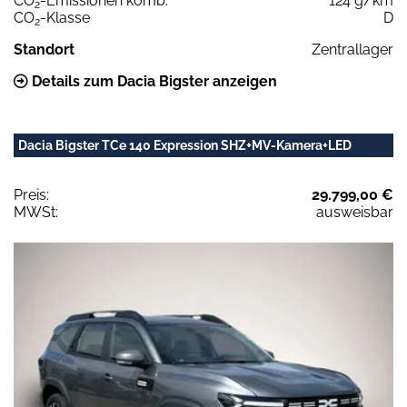
CO
-Emissionen komb.
124 g/km
2
CO
-Klasse
D
2
Standort
Zentrallager
Details zum Dacia Bigster anzeigen
Dacia Bigster TCe 140 Expression SHZ+MV-Kamera+LED
Preis:
29.799,00 €
MWSt:
ausweisbar