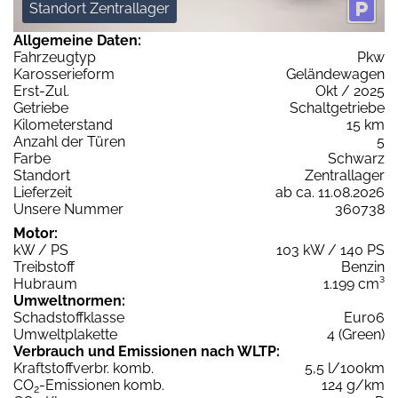
Standort Zentrallager
Allgemeine Daten:
Fahrzeugtyp
Pkw
Karosserieform
Geländewagen
Erst-Zul.
Okt / 2025
Getriebe
Schaltgetriebe
Kilometerstand
15 km
Anzahl der Türen
5
Farbe
Schwarz
Standort
Zentrallager
Lieferzeit
ab ca. 11.08.2026
Unsere Nummer
360738
Motor:
kW / PS
103 kW / 140 PS
Treibstoff
Benzin
Hubraum
1.199 cm³
Umweltnormen:
Schadstoffklasse
Euro6
Umweltplakette
4 (Green)
Verbrauch und Emissionen nach WLTP:
Kraftstoffverbr. komb.
5,5 l/100km
CO
-Emissionen komb.
124 g/km
2