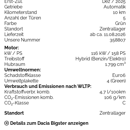
Erst-Zul.
Dez / 2025
Getriebe
Automatik
Kilometerstand
10 km
Anzahl der Türen
5
Farbe
Grün
Standort
Zentrallager
Lieferzeit
ab ca. 11.08.2026
Unsere Nummer
358807
Motor:
kW / PS
116 kW / 158 PS
Treibstoff
Hybrid (Benzin/Elektro)
Hubraum
1.799 cm³
Umweltnormen:
Schadstoffklasse
Euro6
Umweltplakette
4 (Green)
Verbrauch und Emissionen nach WLTP:
Kraftstoffverbr. komb.
4,7 l/100km
CO
-Emissionen komb.
106 g/km
2
CO
-Klasse
C
2
Standort
Zentrallager
Details zum Dacia Bigster anzeigen