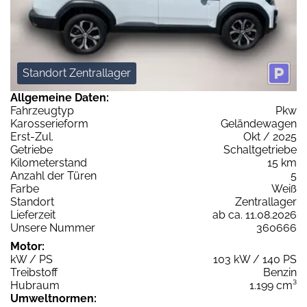
Standort Zentrallager
Allgemeine Daten:
Fahrzeugtyp
Pkw
Karosserieform
Geländewagen
Erst-Zul.
Okt / 2025
Getriebe
Schaltgetriebe
Kilometerstand
15 km
Anzahl der Türen
5
Farbe
Weiß
Standort
Zentrallager
Lieferzeit
ab ca. 11.08.2026
Unsere Nummer
360666
Motor:
kW / PS
103 kW / 140 PS
Treibstoff
Benzin
Hubraum
1.199 cm³
Umweltnormen: