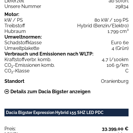
Lieferzeit
ab sofort
Unsere Nummer
29834
Motor:
kW / PS
80 kW / 109 PS
Treibstoff
Hybrid (Benzin/Elektro)
Hubraum
1.799 cm³
Umweltnormen:
Schadstoffklasse
Euro 6e
Umweltplakette
4 (Grün)
Verbrauch und Emissionen nach WLTP:
Kraftstoffverbr. komb.
4,7 l/100km
CO
-Emissionen komb.
106 g/km
2
CO
-Klasse
C
2
Standort
Oranienburg
Details zum Dacia Bigster anzeigen
Dacia Bigster Expression Hybrid 155 SHZ LED PDC
Preis:
33.399,00 €