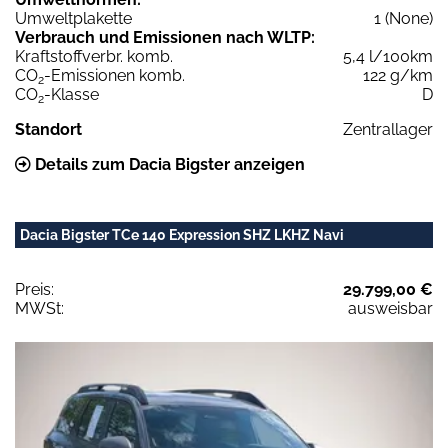
Umweltplakette
1 (None)
Verbrauch und Emissionen nach WLTP:
Kraftstoffverbr. komb.
5,4 l/100km
CO
-Emissionen komb.
122 g/km
2
CO
-Klasse
D
2
Standort
Zentrallager
Details zum Dacia Bigster anzeigen
Dacia Bigster TCe 140 Expression SHZ LKHZ Navi
Preis:
29.799,00 €
MWSt:
ausweisbar