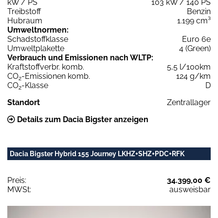
kW / PS
103 kW / 140 PS
Treibstoff
Benzin
Hubraum
1.199 cm³
Umweltnormen:
Schadstoffklasse
Euro 6e
Umweltplakette
4 (Green)
Verbrauch und Emissionen nach WLTP:
Kraftstoffverbr. komb.
5,5 l/100km
CO
-Emissionen komb.
124 g/km
2
CO
-Klasse
D
2
Standort
Zentrallager
Details zum Dacia Bigster anzeigen
Dacia Bigster Hybrid 155 Journey LKHZ+SHZ+PDC+RFK
Preis:
34.399,00 €
MWSt:
ausweisbar