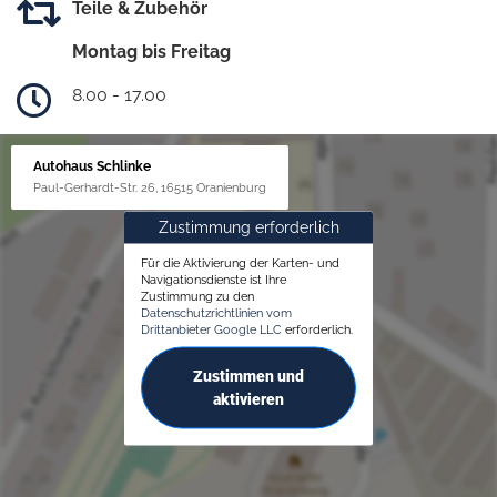
Teile & Zubehör
Montag bis Freitag
8.00 - 17.00
Autohaus Schlinke
Paul-Gerhardt-Str. 26, 16515 Oranienburg
Zustimmung erforderlich
Für die Aktivierung der Karten- und
Navigationsdienste ist Ihre
Zustimmung zu den
Datenschutzrichtlinien vom
Drittanbieter Google LLC
erforderlich.
Zustimmen und
aktivieren