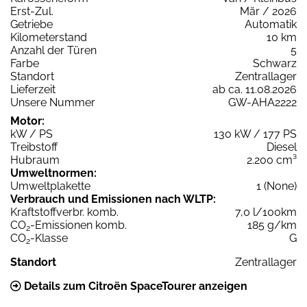
Erst-Zul.
Mär / 2026
Getriebe
Automatik
Kilometerstand
10 km
Anzahl der Türen
5
Farbe
Schwarz
Standort
Zentrallager
Lieferzeit
ab ca. 11.08.2026
Unsere Nummer
GW-AHA2222
Motor:
kW / PS
130 kW / 177 PS
Treibstoff
Diesel
Hubraum
2.200 cm³
Umweltnormen:
Umweltplakette
1 (None)
Verbrauch und Emissionen nach WLTP:
Kraftstoffverbr. komb.
7,0 l/100km
CO
-Emissionen komb.
185 g/km
2
CO
-Klasse
G
2
Standort
Zentrallager
Details zum Citroën SpaceTourer anzeigen