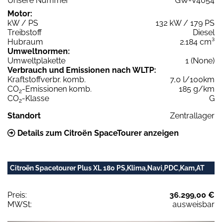
Unsere Nummer
GW-V4054
Motor:
kW / PS
132 kW / 179 PS
Treibstoff
Diesel
Hubraum
2.184 cm³
Umweltnormen:
Umweltplakette
1 (None)
Verbrauch und Emissionen nach WLTP:
Kraftstoffverbr. komb.
7,0 l/100km
CO
-Emissionen komb.
185 g/km
2
CO
-Klasse
G
2
Standort
Zentrallager
Details zum Citroën SpaceTourer anzeigen
Citroën Spacetourer Plus XL 180 PS,Klima,Navi,PDC,Kam,AT
Preis:
36.299,00 €
MWSt:
ausweisbar