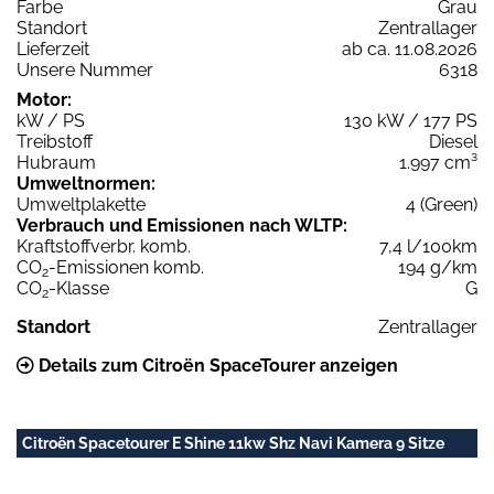
Farbe
Grau
Standort
Zentrallager
Lieferzeit
ab ca. 11.08.2026
Unsere Nummer
6318
Motor:
kW / PS
130 kW / 177 PS
Treibstoff
Diesel
Hubraum
1.997 cm³
Umweltnormen:
Umweltplakette
4 (Green)
Verbrauch und Emissionen nach WLTP:
Kraftstoffverbr. komb.
7,4 l/100km
CO
-Emissionen komb.
194 g/km
2
CO
-Klasse
G
2
Standort
Zentrallager
Details zum Citroën SpaceTourer anzeigen
Citroën Spacetourer E Shine 11kw Shz Navi Kamera 9 Sitze