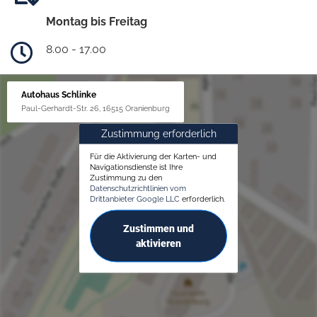
Montag bis Freitag
8.00 - 17.00
Autohaus Schlinke
Paul-Gerhardt-Str. 26, 16515 Oranienburg
Zustimmung erforderlich
Für die Aktivierung der Karten- und
Navigationsdienste ist Ihre
Zustimmung zu den
Datenschutzrichtlinien vom
Drittanbieter Google LLC
erforderlich.
Zustimmen und
aktivieren