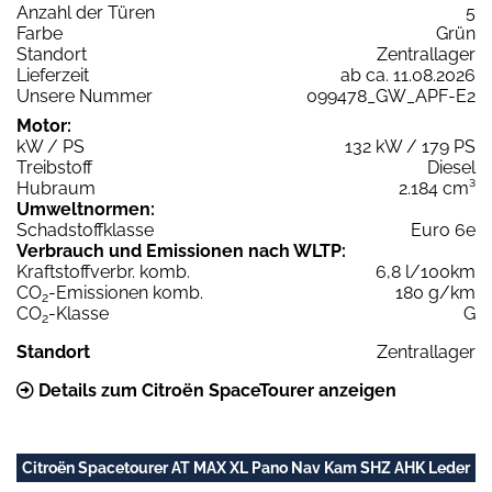
Anzahl der Türen
5
Farbe
Grün
Standort
Zentrallager
Lieferzeit
ab ca. 11.08.2026
Unsere Nummer
099478_GW_APF-E2
Motor:
kW / PS
132 kW / 179 PS
Treibstoff
Diesel
Hubraum
2.184 cm³
Umweltnormen:
Schadstoffklasse
Euro 6e
Verbrauch und Emissionen nach WLTP:
Kraftstoffverbr. komb.
6,8 l/100km
CO
-Emissionen komb.
180 g/km
2
CO
-Klasse
G
2
Standort
Zentrallager
Details zum Citroën SpaceTourer anzeigen
Citroën Spacetourer AT MAX XL Pano Nav Kam SHZ AHK Leder