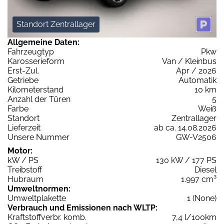
Standort Zentrallager
Allgemeine Daten:
Fahrzeugtyp
Pkw
Karosserieform
Van / Kleinbus
Erst-Zul.
Apr / 2026
Getriebe
Automatik
Kilometerstand
10 km
Anzahl der Türen
5
Farbe
Weiß
Standort
Zentrallager
Lieferzeit
ab ca. 14.08.2026
Unsere Nummer
GW-V2506
Motor:
kW / PS
130 kW / 177 PS
Treibstoff
Diesel
Hubraum
1.997 cm³
Umweltnormen:
Umweltplakette
1 (None)
Verbrauch und Emissionen nach WLTP:
Kraftstoffverbr. komb.
7,4 l/100km