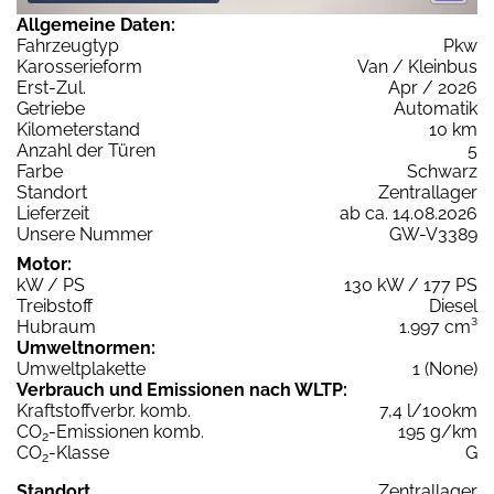
Allgemeine Daten:
Fahrzeugtyp
Pkw
Karosserieform
Van / Kleinbus
Erst-Zul.
Apr / 2026
Getriebe
Automatik
Kilometerstand
10 km
Anzahl der Türen
5
Farbe
Schwarz
Standort
Zentrallager
Lieferzeit
ab ca. 14.08.2026
Unsere Nummer
GW-V3389
Motor:
kW / PS
130 kW / 177 PS
Treibstoff
Diesel
Hubraum
1.997 cm³
Umweltnormen:
Umweltplakette
1 (None)
Verbrauch und Emissionen nach WLTP:
Kraftstoffverbr. komb.
7,4 l/100km
CO
-Emissionen komb.
195 g/km
2
CO
-Klasse
G
2
Standort
Zentrallager