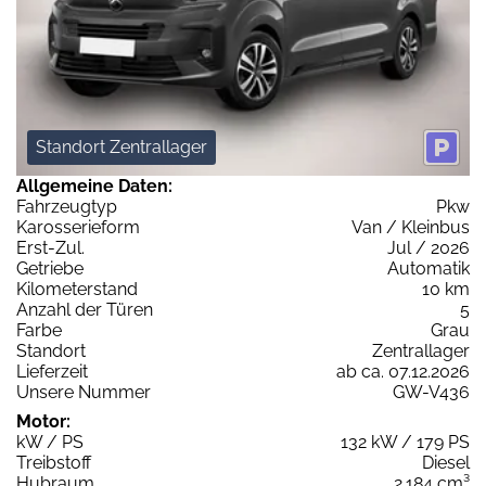
Standort Zentrallager
Allgemeine Daten:
Fahrzeugtyp
Pkw
Karosserieform
Van / Kleinbus
Erst-Zul.
Jul / 2026
Getriebe
Automatik
Kilometerstand
10 km
Anzahl der Türen
5
Farbe
Grau
Standort
Zentrallager
Lieferzeit
ab ca. 07.12.2026
Unsere Nummer
GW-V436
Motor:
kW / PS
132 kW / 179 PS
Treibstoff
Diesel
Hubraum
2.184 cm³