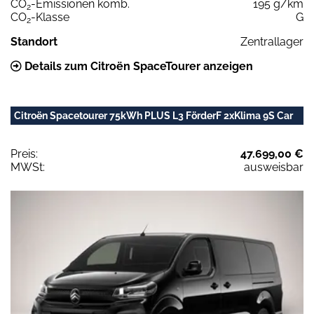
CO
-Emissionen komb.
195 g/km
2
CO
-Klasse
G
2
Standort
Zentrallager
Details zum Citroën SpaceTourer anzeigen
Citroën Spacetourer 75kWh PLUS L3 FörderF 2xKlima 9S Car
Preis:
47.699,00 €
MWSt:
ausweisbar