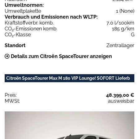
Umweltnormen:
Umweltplakette
1 (None)
Verbrauch und Emissionen nach WLTP:
Kraftstoffverbr. komb.
7,0 l/100km
CO
-Emissionen komb.
185 g/km
2
CO
-Klasse
G
2
Standort
Zentrallager
Details zum Citroën SpaceTourer anzeigen
Citroën SpaceTourer Max M 180 VIP Lounge! SOFORT Lieferb
Preis:
48.399,00 €
MWSt:
ausweisbar