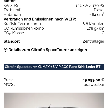
Motor:
kW / PS
132 kW / 179 PS
Treibstoff
Diesel
Hubraum
2.184 cm³
Verbrauch und Emissionen nach WLTP:
Kraftstoffverbr. komb.
6,8 l/100km
CO
-Emissionen komb.
178 g/km
2
CO
-Klasse
G
2
Standort
Zentrallager
Details zum Citroën SpaceTourer anzeigen
Citroën Spacetourer XL MAX 6S VIP ACC Pano StHz Leder BT
Preis:
49.099,00 €
MWSt:
ausweisbar