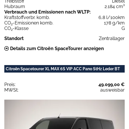
Treibstoff
Diesel
Hubraum
2.184 cm³
Verbrauch und Emissionen nach WLTP:
Kraftstoffverbr. komb.
6,8 l/100km
CO
-Emissionen komb.
178 g/km
2
CO
-Klasse
G
2
Standort
Zentrallager
Details zum Citroën SpaceTourer anzeigen
Citroën Spacetourer XL MAX 6S VIP ACC Pano StHz Leder BT
Preis:
49.099,00 €
MWSt:
ausweisbar