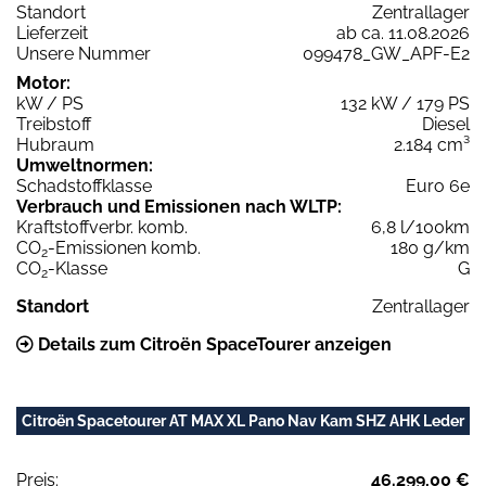
Standort
Zentrallager
Lieferzeit
ab ca. 11.08.2026
Unsere Nummer
099478_GW_APF-E2
Motor:
kW / PS
132 kW / 179 PS
Treibstoff
Diesel
Hubraum
2.184 cm³
Umweltnormen:
Schadstoffklasse
Euro 6e
Verbrauch und Emissionen nach WLTP:
Kraftstoffverbr. komb.
6,8 l/100km
CO
-Emissionen komb.
180 g/km
2
CO
-Klasse
G
2
Standort
Zentrallager
Details zum Citroën SpaceTourer anzeigen
Citroën Spacetourer AT MAX XL Pano Nav Kam SHZ AHK Leder
Preis:
46.299,00 €