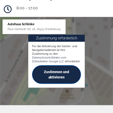
8.00 - 17.00
Autohaus Schlinke
Paul-Gerhardt-Str. 26, 16515 Oranienburg
Zustimmung erforderlich
Für die Aktivierung der Karten- und
Navigationsdienste ist Ihre
Zustimmung zu den
Datenschutzrichtlinien vom
Drittanbieter Google LLC
erforderlich.
Zustimmen und
aktivieren