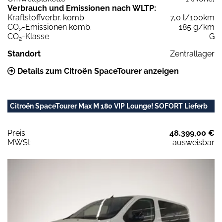
Verbrauch und Emissionen nach WLTP:
Kraftstoffverbr. komb.
7,0 l/100km
CO
-Emissionen komb.
185 g/km
2
CO
-Klasse
G
2
Standort
Zentrallager
Details zum Citroën SpaceTourer anzeigen
Citroën SpaceTourer Max M 180 VIP Lounge! SOFORT Lieferb
Preis:
48.399,00 €
MWSt:
ausweisbar