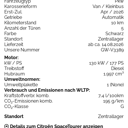
Fahrzeugtyp
Pkw
Karosserieform
Van / Kleinbus
Erst-Zul.
Apr / 2026
Getriebe
Automatik
Kilometerstand
10 km
Anzahl der Türen
5
Farbe
Schwarz
Standort
Zentrallager
Lieferzeit
ab ca. 14.08.2026
Unsere Nummer
GW-V3389
Motor:
kW / PS
130 kW / 177 PS
Treibstoff
Diesel
Hubraum
1.997 cm³
Umweltnormen:
Umweltplakette
1 (None)
Verbrauch und Emissionen nach WLTP:
Kraftstoffverbr. komb.
7,4 l/100km
CO
-Emissionen komb.
195 g/km
2
CO
-Klasse
G
2
Standort
Zentrallager
Details zum Citroën SpaceTourer anzeigen