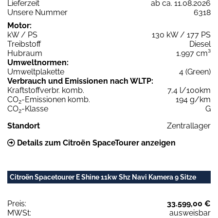
Lieferzeit
ab ca. 11.08.2026
Unsere Nummer
6318
Motor:
kW / PS
130 kW / 177 PS
Treibstoff
Diesel
Hubraum
1.997 cm³
Umweltnormen:
Umweltplakette
4 (Green)
Verbrauch und Emissionen nach WLTP:
Kraftstoffverbr. komb.
7,4 l/100km
CO
-Emissionen komb.
194 g/km
2
CO
-Klasse
G
2
Standort
Zentrallager
Details zum Citroën SpaceTourer anzeigen
Citroën Spacetourer E Shine 11kw Shz Navi Kamera 9 Sitze
Preis:
33.599,00 €
MWSt:
ausweisbar