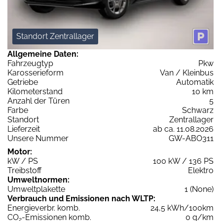
Standort Zentrallager
Allgemeine Daten:
Fahrzeugtyp
Pkw
Karosserieform
Van / Kleinbus
Getriebe
Automatik
Kilometerstand
10 km
Anzahl der Türen
5
Farbe
Schwarz
Standort
Zentrallager
Lieferzeit
ab ca. 11.08.2026
Unsere Nummer
GW-ABO311
Motor:
kW / PS
100 kW / 136 PS
Treibstoff
Elektro
Umweltnormen:
Umweltplakette
1 (None)
Verbrauch und Emissionen nach WLTP:
Energieverbr. komb.
24,5 kWh/100km
CO
-Emissionen komb.
0 g/km
2