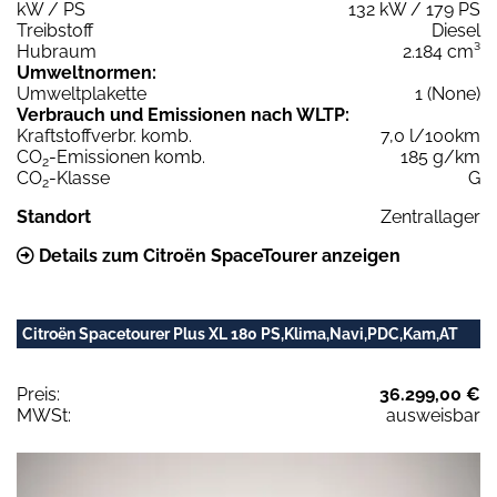
kW / PS
132 kW / 179 PS
Treibstoff
Diesel
Hubraum
2.184 cm³
Umweltnormen:
Umweltplakette
1 (None)
Verbrauch und Emissionen nach WLTP:
Kraftstoffverbr. komb.
7,0 l/100km
CO
-Emissionen komb.
185 g/km
2
CO
-Klasse
G
2
Standort
Zentrallager
Details zum Citroën SpaceTourer anzeigen
Citroën Spacetourer Plus XL 180 PS,Klima,Navi,PDC,Kam,AT
Preis:
36.299,00 €
MWSt:
ausweisbar