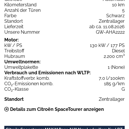
Kilometerstand
10 km
Anzahl der Türen
5
Farbe
Schwarz
Standort
Zentrallager
Lieferzeit
ab ca. 11.08.2026
Unsere Nummer
GW-AHA2222
Motor:
kW / PS
130 kW / 177 PS
Treibstoff
Diesel
Hubraum
2.200 cm³
Umweltnormen:
Umweltplakette
1 (None)
Verbrauch und Emissionen nach WLTP:
Kraftstoffverbr. komb.
7,0 l/100km
CO
-Emissionen komb.
185 g/km
2
CO
-Klasse
G
2
Standort
Zentrallager
Details zum Citroën SpaceTourer anzeigen