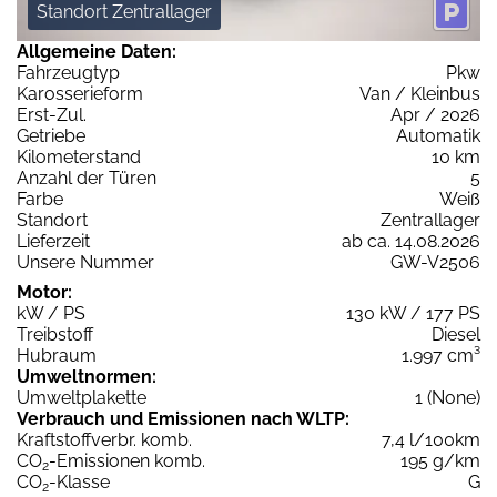
Standort Zentrallager
Allgemeine Daten:
Fahrzeugtyp
Pkw
Karosserieform
Van / Kleinbus
Erst-Zul.
Apr / 2026
Getriebe
Automatik
Kilometerstand
10 km
Anzahl der Türen
5
Farbe
Weiß
Standort
Zentrallager
Lieferzeit
ab ca. 14.08.2026
Unsere Nummer
GW-V2506
Motor:
kW / PS
130 kW / 177 PS
Treibstoff
Diesel
Hubraum
1.997 cm³
Umweltnormen:
Umweltplakette
1 (None)
Verbrauch und Emissionen nach WLTP:
Kraftstoffverbr. komb.
7,4 l/100km
CO
-Emissionen komb.
195 g/km
2
CO
-Klasse
G
2