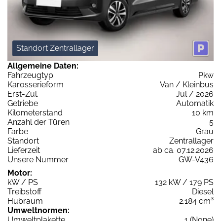
Standort Zentrallager
Allgemeine Daten:
Fahrzeugtyp
Pkw
Karosserieform
Van / Kleinbus
Erst-Zul.
Jul / 2026
Getriebe
Automatik
Kilometerstand
10 km
Anzahl der Türen
5
Farbe
Grau
Standort
Zentrallager
Lieferzeit
ab ca. 07.12.2026
Unsere Nummer
GW-V436
Motor:
kW / PS
132 kW / 179 PS
Treibstoff
Diesel
Hubraum
2.184 cm³
Umweltnormen:
Umweltplakette
1 (None)