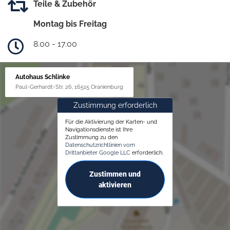
Teile & Zubehör
Montag bis Freitag
8.00 - 17.00
Autohaus Schlinke
Paul-Gerhardt-Str. 26, 16515 Oranienburg
Zustimmung erforderlich
Für die Aktivierung der Karten- und
Navigationsdienste ist Ihre
Zustimmung zu den
Datenschutzrichtlinien vom
Drittanbieter Google LLC
erforderlich.
Zustimmen und
aktivieren