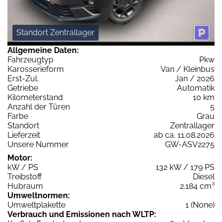
Standort Zentrallager
Allgemeine Daten:
Fahrzeugtyp
Pkw
Karosserieform
Van / Kleinbus
Erst-Zul.
Jan / 2026
Getriebe
Automatik
Kilometerstand
10 km
Anzahl der Türen
5
Farbe
Grau
Standort
Zentrallager
Lieferzeit
ab ca. 11.08.2026
Unsere Nummer
GW-ASV2275
Motor:
kW / PS
132 kW / 179 PS
Treibstoff
Diesel
Hubraum
2.184 cm³
Umweltnormen:
Umweltplakette
1 (None)
Verbrauch und Emissionen nach WLTP: