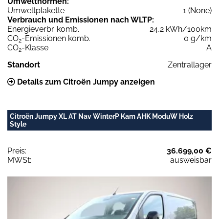
Umweltnormen:
Umweltplakette
1 (None)
Verbrauch und Emissionen nach WLTP:
Energieverbr. komb.
24,2 kWh/100km
CO
-Emissionen komb.
0 g/km
2
CO
-Klasse
A
2
Standort
Zentrallager
Details zum Citroën Jumpy anzeigen
Citroën Jumpy XL AT Nav WinterP Kam AHK ModuW Holz
Style
Preis:
36.699,00 €
MWSt:
ausweisbar