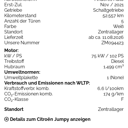
Erst-Zul.
Nov / 2021
Getriebe
Schaltgetriebe
Kilometerstand
52.557 km
Anzahl der Türen
5
Farbe
Weiß
Standort
Zentrallager
Lieferzeit
ab ca. 11.08.2026
Unsere Nummer
ZM094423
Motor:
kW / PS
75 kW / 102 PS
Treibstoff
Diesel
Hubraum
1.499 cm³
Umweltnormen:
Umweltplakette
1 (None)
Verbrauch und Emissionen nach WLTP:
Kraftstoffverbr. komb.
6,6 l/100km
CO
-Emissionen komb.
174 g/km
2
CO
-Klasse
F
2
Standort
Zentrallager
Details zum Citroën Jumpy anzeigen