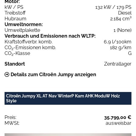
Motor:
kW / PS
132 kW / 179 PS
Treibstoff
Diesel
Hubraum
2.184 cm³
Umweltnormen:
Umweltplakette
1 (None)
Verbrauch und Emissionen nach WLTP:
Kraftstoffverbr. komb.
6,9 l/100km
CO
-Emissionen komb.
182 g/km
2
CO
-Klasse
G
2
Standort
Zentrallager
Details zum Citroën Jumpy anzeigen
Citroën Jumpy XL AT Nav WinterP Kam AHK ModuW Holz
Style
Preis:
35.799,00 €
MWSt:
ausweisbar