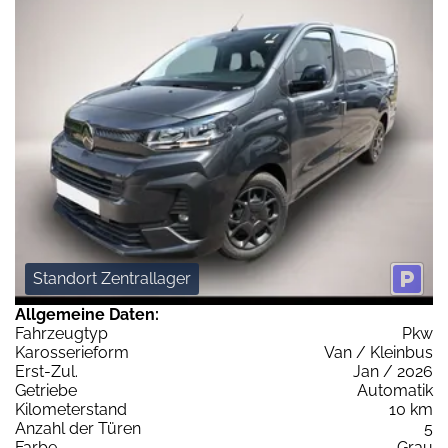
Standort Zentrallager
Allgemeine Daten:
Fahrzeugtyp
Pkw
Karosserieform
Van / Kleinbus
Erst-Zul.
Jan / 2026
Getriebe
Automatik
Kilometerstand
10 km
Anzahl der Türen
5
Farbe
Grau