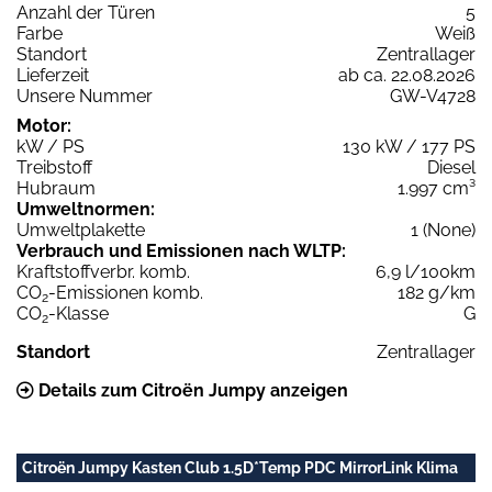
Anzahl der Türen
5
Farbe
Weiß
Standort
Zentrallager
Lieferzeit
ab ca. 22.08.2026
Unsere Nummer
GW-V4728
Motor:
kW / PS
130 kW / 177 PS
Treibstoff
Diesel
Hubraum
1.997 cm³
Umweltnormen:
Umweltplakette
1 (None)
Verbrauch und Emissionen nach WLTP:
Kraftstoffverbr. komb.
6,9 l/100km
CO
-Emissionen komb.
182 g/km
2
CO
-Klasse
G
2
Standort
Zentrallager
Details zum Citroën Jumpy anzeigen
Citroën Jumpy Kasten Club 1.5D*Temp PDC MirrorLink Klima