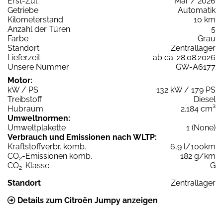
Erst-Zul.
Mär / 2026
Getriebe
Automatik
Kilometerstand
10 km
Anzahl der Türen
5
Farbe
Grau
Standort
Zentrallager
Lieferzeit
ab ca. 28.08.2026
Unsere Nummer
GW-A6177
Motor:
kW / PS
132 kW / 179 PS
Treibstoff
Diesel
Hubraum
2.184 cm³
Umweltnormen:
Umweltplakette
1 (None)
Verbrauch und Emissionen nach WLTP:
Kraftstoffverbr. komb.
6,9 l/100km
CO
-Emissionen komb.
182 g/km
2
CO
-Klasse
G
2
Standort
Zentrallager
Details zum Citroën Jumpy anzeigen