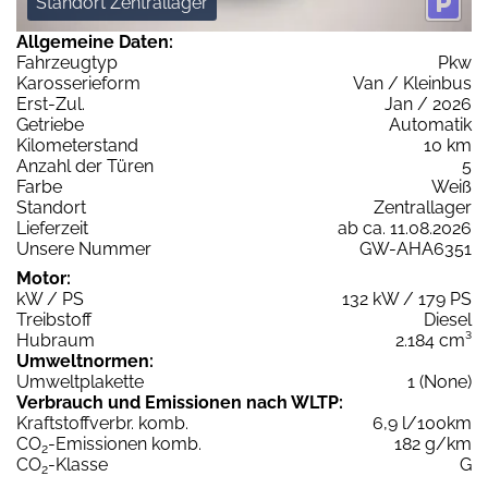
Standort Zentrallager
Allgemeine Daten:
Fahrzeugtyp
Pkw
Karosserieform
Van / Kleinbus
Erst-Zul.
Jan / 2026
Getriebe
Automatik
Kilometerstand
10 km
Anzahl der Türen
5
Farbe
Weiß
Standort
Zentrallager
Lieferzeit
ab ca. 11.08.2026
Unsere Nummer
GW-AHA6351
Motor:
kW / PS
132 kW / 179 PS
Treibstoff
Diesel
Hubraum
2.184 cm³
Umweltnormen:
Umweltplakette
1 (None)
Verbrauch und Emissionen nach WLTP:
Kraftstoffverbr. komb.
6,9 l/100km
CO
-Emissionen komb.
182 g/km
2
CO
-Klasse
G
2