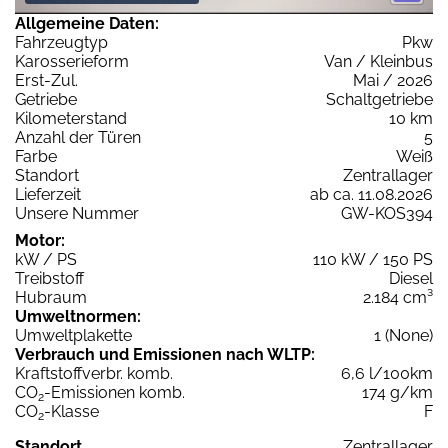
Allgemeine Daten:
Fahrzeugtyp
Pkw
Karosserieform
Van / Kleinbus
Erst-Zul.
Mai / 2026
Getriebe
Schaltgetriebe
Kilometerstand
10 km
Anzahl der Türen
5
Farbe
Weiß
Standort
Zentrallager
Lieferzeit
ab ca. 11.08.2026
Unsere Nummer
GW-KOS394
Motor:
kW / PS
110 kW / 150 PS
Treibstoff
Diesel
Hubraum
2.184 cm³
Umweltnormen:
Umweltplakette
1 (None)
Verbrauch und Emissionen nach WLTP:
Kraftstoffverbr. komb.
6,6 l/100km
CO
-Emissionen komb.
174 g/km
2
CO
-Klasse
F
2
Standort
Zentrallager