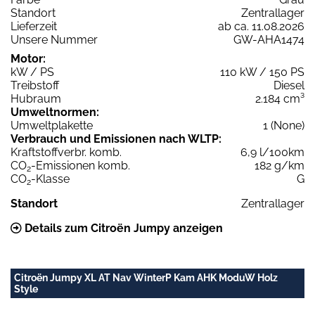
Standort
Zentrallager
Lieferzeit
ab ca. 11.08.2026
Unsere Nummer
GW-AHA1474
Motor:
kW / PS
110 kW / 150 PS
Treibstoff
Diesel
Hubraum
2.184 cm³
Umweltnormen:
Umweltplakette
1 (None)
Verbrauch und Emissionen nach WLTP:
Kraftstoffverbr. komb.
6,9 l/100km
CO
-Emissionen komb.
182 g/km
2
CO
-Klasse
G
2
Standort
Zentrallager
Details zum Citroën Jumpy anzeigen
Citroën Jumpy XL AT Nav WinterP Kam AHK ModuW Holz
Style