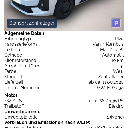
Standort Zentrallager
Allgemeine Daten:
Fahrzeugtyp
Pkw
Karosserieform
Van / Kleinbus
Erst-Zul.
Mär / 2026
Getriebe
Automatik
Kilometerstand
10 km
Anzahl der Türen
5
Farbe
Weiß
Standort
Zentrallager
Lieferzeit
ab ca. 11.08.2026
Unsere Nummer
GW-KOS034
Motor:
kW / PS
100 kW / 136 PS
Treibstoff
Elektro
Umweltnormen:
Umweltplakette
1 (None)
Verbrauch und Emissionen nach WLTP:
Energieverbr. komb.
24,2 kWh/100km