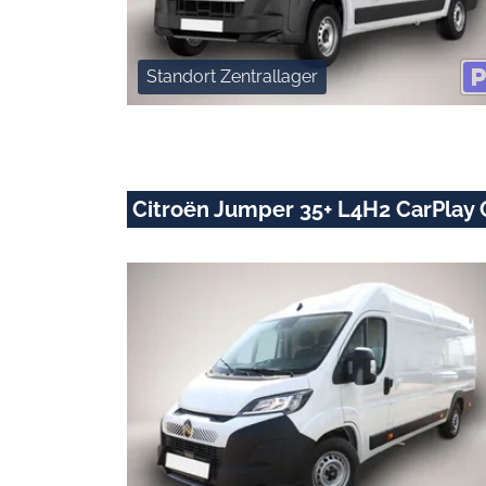
Standort Zentrallager
Citroën Jumper 35+ L4H2 CarPlay