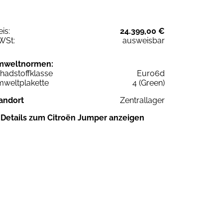
eis:
24.399,00 €
WSt:
ausweisbar
mweltnormen:
hadstoffklasse
Euro6d
weltplakette
4 (Green)
andort
Zentrallager
Details zum Citroën Jumper anzeigen