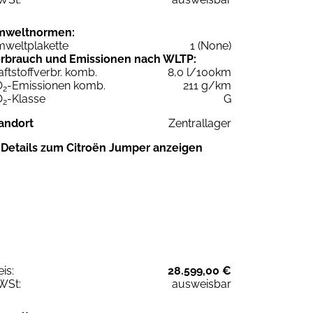
mweltnormen:
weltplakette
1 (None)
rbrauch und Emissionen nach WLTP:
aftstoffverbr. komb.
8,0 l/100km
O
-Emissionen komb.
211 g/km
2
O
-Klasse
G
2
andort
Zentrallager
Details zum Citroën Jumper anzeigen
eis:
28.599,00 €
WSt:
ausweisbar