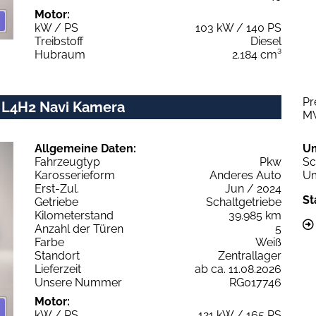
Motor:
kW / PS
103 kW / 140 PS
Treibstoff
Diesel
Hubraum
2.184 cm³
Pr
 L4H2 Navi Kamera
M
Allgemeine Daten:
U
Fahrzeugtyp
Pkw
Sc
Karosserieform
Anderes Auto
Um
Erst-Zul.
Jun / 2024
St
Getriebe
Schaltgetriebe
Kilometerstand
39.985 km
Anzahl der Türen
5
Farbe
Weiß
Standort
Zentrallager
Lieferzeit
ab ca. 11.08.2026
Unsere Nummer
RG017746
Motor:
kW / PS
121 kW / 165 PS