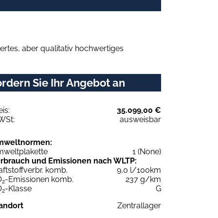
rtes, aber qualitativ hochwertiges
rdern Sie Ihr Angebot an
eis:
35.099,00 €
WSt:
ausweisbar
mweltnormen:
weltplakette
1 (None)
rbrauch und Emissionen nach WLTP:
aftstoffverbr. komb.
9,0 l/100km
O
-Emissionen komb.
237 g/km
2
O
-Klasse
G
2
andort
Zentrallager