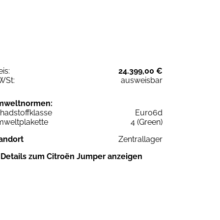
eis:
24.399,00 €
WSt:
ausweisbar
mweltnormen:
hadstoffklasse
Euro6d
weltplakette
4 (Green)
andort
Zentrallager
Details zum Citroën Jumper anzeigen