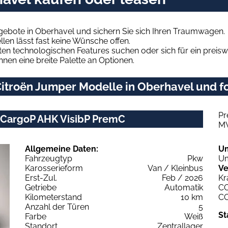
gebote in Oberhavel und sichern Sie sich Ihren Traumwagen.
len lässt fast keine Wünsche offen.
en technologischen Features suchen oder sich für ein preiswe
hnen eine breite Palette an Optionen.
itroën Jumper Modelle in Oberhavel und fo
Pr
 CargoP AHK VisibP PremC
M
Allgemeine Daten:
U
Fahrzeugtyp
Pkw
Um
Karosserieform
Van / Kleinbus
Ve
Erst-Zul.
Feb / 2026
Kr
Getriebe
Automatik
C
Kilometerstand
10 km
C
Anzahl der Türen
5
St
Farbe
Weiß
Standort
Zentrallager