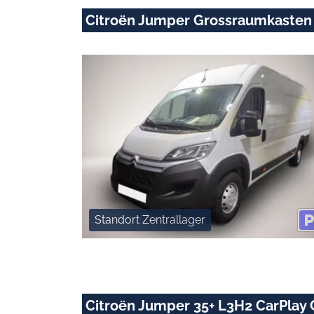
Citroën Jumper Grossraumkasten
Standort Zentrallager
Citroën Jumper 35+ L3H2 CarPlay