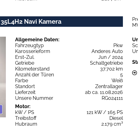
Pr
 35L4H2 Navi Kamera
M
Allgemeine Daten:
U
Fahrzeugtyp
Pkw
Sc
Karosserieform
Anderes Auto
Um
Erst-Zul.
Jun / 2024
St
Getriebe
Schaltgetriebe
Kilometerstand
37.702 km
Anzahl der Türen
5
Farbe
Weiß
Standort
Zentrallager
Lieferzeit
ab ca. 11.08.2026
Unsere Nummer
RG024111
Motor:
kW / PS
121 kW / 165 PS
Treibstoff
Diesel
Hubraum
2.179 cm³