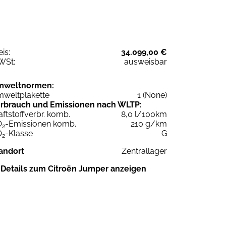
eis:
34.099,00 €
WSt:
ausweisbar
mweltnormen:
weltplakette
1 (None)
rbrauch und Emissionen nach WLTP:
aftstoffverbr. komb.
8,0 l/100km
O
-Emissionen komb.
210 g/km
2
O
-Klasse
G
2
andort
Zentrallager
Details zum Citroën Jumper anzeigen