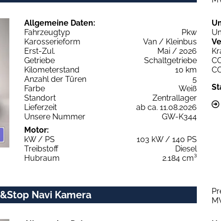
Allgemeine Daten:
U
Fahrzeugtyp
Pkw
Um
Karosserieform
Van / Kleinbus
Ve
Erst-Zul.
Mai / 2026
Kr
Getriebe
Schaltgetriebe
C
Kilometerstand
10 km
C
Anzahl der Türen
5
St
Farbe
Weiß
Standort
Zentrallager
Lieferzeit
ab ca. 11.08.2026
Unsere Nummer
GW-K344
Motor:
kW / PS
103 kW / 140 PS
Treibstoff
Diesel
Hubraum
2.184 cm³
Pr
t&Stop Navi Kamera
M