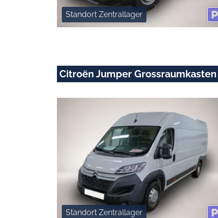
Standort Zentrallager
Citroën Jumper Grossraumkasten
Standort Zentrallager