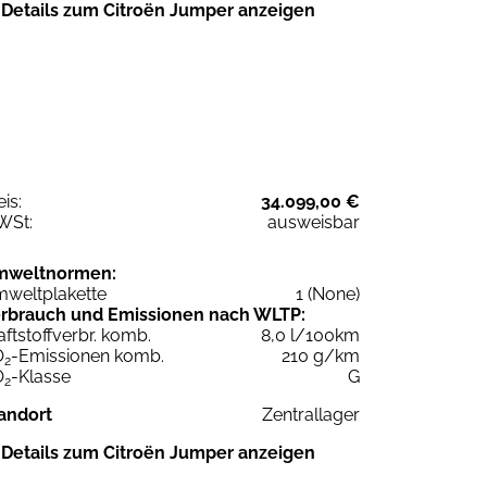
Details zum Citroën Jumper anzeigen
eis:
34.099,00 €
WSt:
ausweisbar
mweltnormen:
weltplakette
1 (None)
rbrauch und Emissionen nach WLTP:
aftstoffverbr. komb.
8,0 l/100km
O
-Emissionen komb.
210 g/km
2
O
-Klasse
G
2
andort
Zentrallager
Details zum Citroën Jumper anzeigen