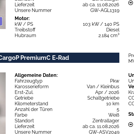
Lieferzeit
ab ca. 11.08.2026
Unsere Nummer
GW-AGL1319
Motor:
kW / PS
103 kW / 140 PS
Treibstoff
Diesel
Hubraum
2.184 cm³
Pr
 CargoP PremiumC E-Rad
M
Allgemeine Daten:
U
Fahrzeugtyp
Pkw
Um
Karosserieform
Van / Kleinbus
Ve
Erst-Zul.
Apr / 2026
Kr
Getriebe
Schaltgetriebe
C
Kilometerstand
10 km
C
Anzahl der Türen
5
St
Farbe
Weiß
Standort
Zentrallager
Lieferzeit
ab ca. 11.08.2026
Unsere Nummer
GW-ASV2049