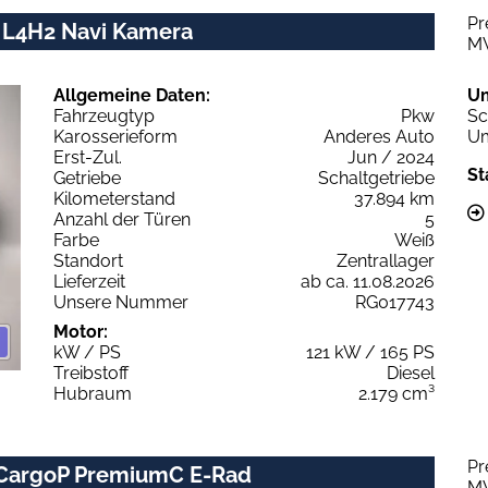
Pr
 L4H2 Navi Kamera
M
Allgemeine Daten:
U
Fahrzeugtyp
Pkw
Sc
Karosserieform
Anderes Auto
Um
Erst-Zul.
Jun / 2024
St
Getriebe
Schaltgetriebe
Kilometerstand
37.894 km
Anzahl der Türen
5
Farbe
Weiß
Standort
Zentrallager
Lieferzeit
ab ca. 11.08.2026
Unsere Nummer
RG017743
Motor:
kW / PS
121 kW / 165 PS
Treibstoff
Diesel
Hubraum
2.179 cm³
Pr
 CargoP PremiumC E-Rad
M