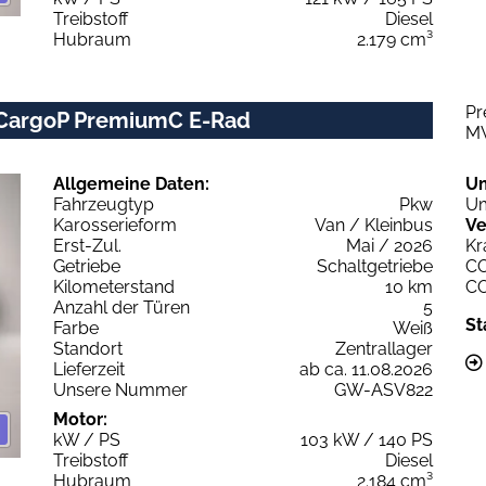
Treibstoff
Diesel
Hubraum
2.179 cm³
Pr
 CargoP PremiumC E-Rad
M
Allgemeine Daten:
U
Fahrzeugtyp
Pkw
Um
Karosserieform
Van / Kleinbus
Ve
Erst-Zul.
Mai / 2026
Kr
Getriebe
Schaltgetriebe
C
Kilometerstand
10 km
C
Anzahl der Türen
5
St
Farbe
Weiß
Standort
Zentrallager
Lieferzeit
ab ca. 11.08.2026
Unsere Nummer
GW-ASV822
Motor:
kW / PS
103 kW / 140 PS
Treibstoff
Diesel
Hubraum
2.184 cm³