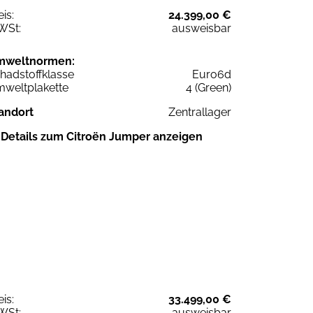
eis:
24.399,00 €
WSt:
ausweisbar
mweltnormen:
hadstoffklasse
Euro6d
weltplakette
4 (Green)
andort
Zentrallager
Details zum Citroën Jumper anzeigen
eis:
33.499,00 €
WSt:
ausweisbar