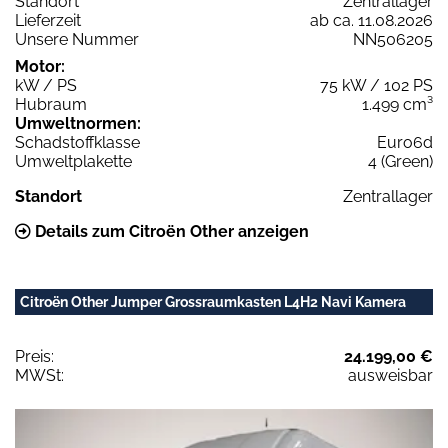
Standort
Zentrallager
Lieferzeit
ab ca. 11.08.2026
Unsere Nummer
NN506205
Motor:
kW / PS
75 kW / 102 PS
Hubraum
1.499 cm³
Umweltnormen:
Schadstoffklasse
Euro6d
Umweltplakette
4 (Green)
Standort
Zentrallager
Details zum Citroën Other anzeigen
Citroën Other Jumper Grossraumkasten L4H2 Navi Kamera
Preis:
24.199,00 €
MWSt:
ausweisbar