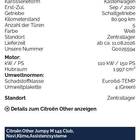
Karosserieform
Kastenwagen
Erst-Zul.
Sep / 2020
Getriebe
Schaltgetriebe
Kilometerstand
80.909 km
Anzahl der Türen
5
Farbe
Weiß
Standort
Zentrallager
Lieferzeit
ab ca. 11.08.2026
Unsere Nummer
G0025594
Motor:
kW / PS
110 kW / 150 PS
Hubraum
1.997 cm³
Umweltnormen:
Schadstoffklasse
Euro6d-TEMP
Umweltplakette
4 (Green)
Standort
Zentrallager
Details zum Citroën Other anzeigen
Citroën Other Jumpy M 145 Club,
Navi,Klima,Assistenzsysteme