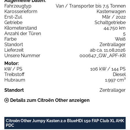
Allgemeine Daten:
Fahrzeugtyp
Van / Transporter bis 7,5 Tonnen
Karosserieform
Kastenwagen
Erst-Zul.
Mär / 2022
Getriebe
Schaltgetriebe
Kilometerstand
44.750 km
Anzahl der Türen
5
Farbe
Weiß
Standort
Zentrallager
Lieferzeit
ab ca. 11.08.2026
Unsere Nummer
000647_GW_APF-KR
Motor:
kW / PS
106 kW / 144 PS
Treibstoff
Diesel
Hubraum
1.997 cm³
Standort
Zentrallager
Details zum Citroën Other anzeigen
Citroën Other Jumpy Kasten 2.0 BlueHDi 150 FAP Club XL AHK
PDC