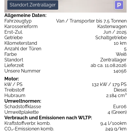
Standort Zentrallager
Allgemeine Daten:
Fahrzeugtyp
Van / Transporter bis 7,5 Tonnen
Karosserieform
Kastenwagen
Erst-Zul.
Jun / 2025
Getriebe
Schaltgetriebe
Kilometerstand
10 km
Anzahl der Türen
5
Farbe
Weiß
Standort
Zentrallager
Lieferzeit
ab ca. 11.08.2026
Unsere Nummer
14056
Motor:
kW / PS
132 kW / 179 PS
Treibstoff
Diesel
Hubraum
2.184 cm³
Umweltnormen:
Schadstoffklasse
Euro6
Umweltplakette
4 (Green)
Verbrauch und Emissionen nach WLTP:
Kraftstoffverbr. komb.
9,4 l/100km
CO
-Emissionen komb.
249 g/km
2