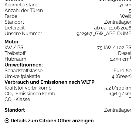
Kilometerstand
51 km
Anzahl der Türen
5
Farbe
Weiß
Standort
Zentrallager
Lieferzeit
ab ca. 11.08.2026
Unsere Nummer
922967_GW_APF-DUME
Motor:
kW / PS
75 kW / 102 PS
Treibstoff
Diesel
Hubraum
1.499 cm³
Umweltnormen:
Schadstoffklasse
Euro 6e
Umweltplakette
4 (Green)
Verbrauch und Emissionen nach WLTP:
Kraftstoffverbr. komb.
5,2 l/100km
CO
-Emissionen komb.
136 g/km
2
CO
-Klasse
E
2
Standort
Zentrallager
Details zum Citroën Other anzeigen