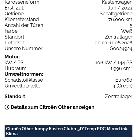
Karosserieform
Kastenwagen
Erst-Zul.
Jun / 2023
Getriebe
Schaltgetriebe
Kilometerstand
76.000 km
Anzahl der Türen
5
Farbe
Weiß
Standort
Zentrallager
Lieferzeit
ab ca. 11.08.2026
Unsere Nummer
G0024924
Motor:
kW / PS
106 kW / 144 PS
Hubraum
1.996 cm³
Umweltnormen:
Schadstoffklasse
Euro6d
Umweltplakette
4 (Green)
Standort
Zentrallager
Details zum Citroën Other anzeigen
Citroën Other Jumpy Kasten Club 1.5D*Temp PDC MirrorLink
Klima