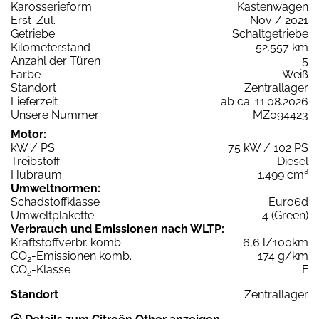
Karosserieform
Kastenwagen
Erst-Zul.
Nov / 2021
Getriebe
Schaltgetriebe
Kilometerstand
52.557 km
Anzahl der Türen
5
Farbe
Weiß
Standort
Zentrallager
Lieferzeit
ab ca. 11.08.2026
Unsere Nummer
MZ094423
Motor:
kW / PS
75 kW / 102 PS
Treibstoff
Diesel
Hubraum
1.499 cm³
Umweltnormen:
Schadstoffklasse
Euro6d
Umweltplakette
4 (Green)
Verbrauch und Emissionen nach WLTP:
Kraftstoffverbr. komb.
6,6 l/100km
CO
-Emissionen komb.
174 g/km
2
CO
-Klasse
F
2
Standort
Zentrallager