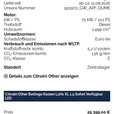
Lieferzeit
ab ca. 11.08.2026
Unsere Nummer
922970_GW_APF-DUME
Motor:
kW / PS
75 kW / 102 PS
Treibstoff
Diesel
Hubraum
1.499 cm³
Umweltnormen:
Schadstoffklasse
Euro 6e
Verbrauch und Emissionen nach WLTP:
Kraftstoffverbr. komb.
5,2 l/100km
CO
-Emissionen komb.
136 g/km
2
CO
-Klasse
E
2
Standort
Zentrallager
Details zum Citroën Other anzeigen
Citroën Other Berlingo Kasten L2H1 XL 1.5 Sofort Verfügbar
LED
Preis:
25.399,00 €