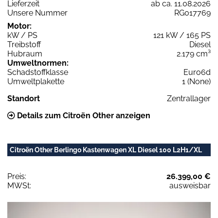
Lieferzeit
ab ca. 11.08.2026
Unsere Nummer
RG017769
Motor:
kW / PS
121 kW / 165 PS
Treibstoff
Diesel
Hubraum
2.179 cm³
Umweltnormen:
Schadstoffklasse
Euro6d
Umweltplakette
1 (None)
Standort
Zentrallager
Details zum Citroën Other anzeigen
Citroën Other Berlingo Kastenwagen XL Diesel 100 L2H1/XL
Preis:
26.399,00 €
MWSt:
ausweisbar