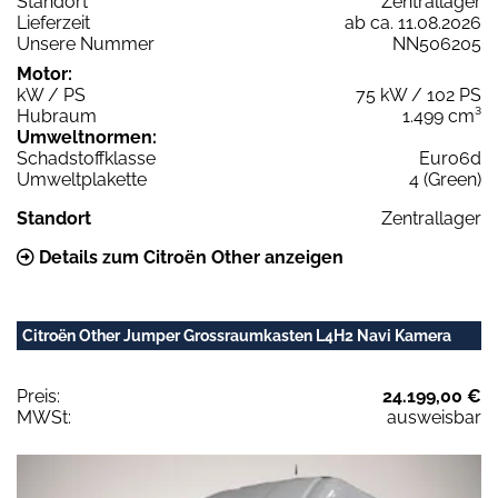
Standort
Zentrallager
Lieferzeit
ab ca. 11.08.2026
Unsere Nummer
NN506205
Motor:
kW / PS
75 kW / 102 PS
Hubraum
1.499 cm³
Umweltnormen:
Schadstoffklasse
Euro6d
Umweltplakette
4 (Green)
Standort
Zentrallager
Details zum Citroën Other anzeigen
Citroën Other Jumper Grossraumkasten L4H2 Navi Kamera
Preis:
24.199,00 €
MWSt:
ausweisbar