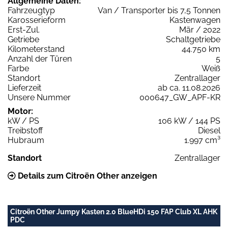
Allgemeine Daten:
Fahrzeugtyp
Van / Transporter bis 7,5 Tonnen
Karosserieform
Kastenwagen
Erst-Zul.
Mär / 2022
Getriebe
Schaltgetriebe
Kilometerstand
44.750 km
Anzahl der Türen
5
Farbe
Weiß
Standort
Zentrallager
Lieferzeit
ab ca. 11.08.2026
Unsere Nummer
000647_GW_APF-KR
Motor:
kW / PS
106 kW / 144 PS
Treibstoff
Diesel
Hubraum
1.997 cm³
Standort
Zentrallager
Details zum Citroën Other anzeigen
Citroën Other Jumpy Kasten 2.0 BlueHDi 150 FAP Club XL AHK
PDC