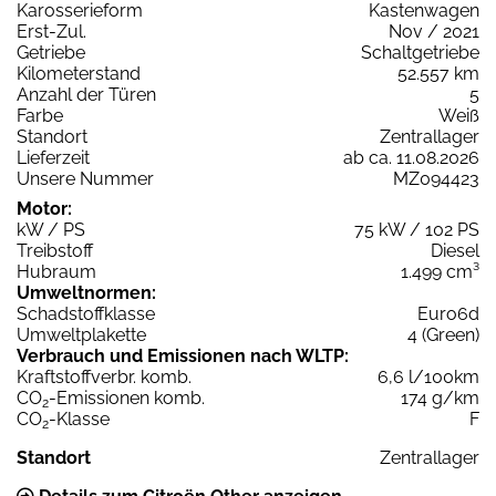
Karosserieform
Kastenwagen
Erst-Zul.
Nov / 2021
Getriebe
Schaltgetriebe
Kilometerstand
52.557 km
Anzahl der Türen
5
Farbe
Weiß
Standort
Zentrallager
Lieferzeit
ab ca. 11.08.2026
Unsere Nummer
MZ094423
Motor:
kW / PS
75 kW / 102 PS
Treibstoff
Diesel
Hubraum
1.499 cm³
Umweltnormen:
Schadstoffklasse
Euro6d
Umweltplakette
4 (Green)
Verbrauch und Emissionen nach WLTP:
Kraftstoffverbr. komb.
6,6 l/100km
CO
-Emissionen komb.
174 g/km
2
CO
-Klasse
F
2
Standort
Zentrallager