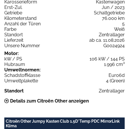
Karosserieform
Kastenwagen
Erst-Zul.
Jun / 2023
Getriebe
Schaltgetriebe
Kilometerstand
76.000 km
Anzahl der Türen
5
Farbe
Weiß
Standort
Zentrallager
Lieferzeit
ab ca. 11.08.2026
Unsere Nummer
G0024924
Motor:
kW / PS
106 kW / 144 PS
Hubraum
1.996 cm³
Umweltnormen:
Schadstoffklasse
Euro6d
Umweltplakette
4 (Green)
Standort
Zentrallager
Details zum Citroën Other anzeigen
Citroën Other Jumpy Kasten Club 1.5D*Temp PDC MirrorLink
Klima