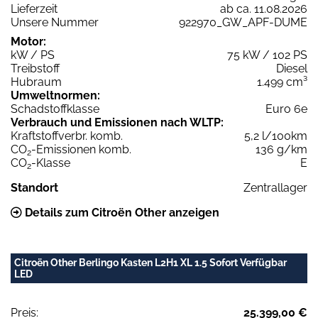
Lieferzeit
ab ca. 11.08.2026
Unsere Nummer
922970_GW_APF-DUME
Motor:
kW / PS
75 kW / 102 PS
Treibstoff
Diesel
Hubraum
1.499 cm³
Umweltnormen:
Schadstoffklasse
Euro 6e
Verbrauch und Emissionen nach WLTP:
Kraftstoffverbr. komb.
5,2 l/100km
CO
-Emissionen komb.
136 g/km
2
CO
-Klasse
E
2
Standort
Zentrallager
Details zum Citroën Other anzeigen
Citroën Other Berlingo Kasten L2H1 XL 1.5 Sofort Verfügbar
LED
Preis:
25.399,00 €