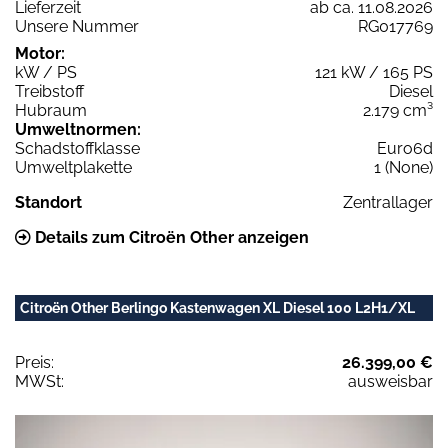
Lieferzeit
ab ca. 11.08.2026
Unsere Nummer
RG017769
Motor:
kW / PS
121 kW / 165 PS
Treibstoff
Diesel
Hubraum
2.179 cm³
Umweltnormen:
Schadstoffklasse
Euro6d
Umweltplakette
1 (None)
Standort
Zentrallager
Details zum Citroën Other anzeigen
Citroën Other Berlingo Kastenwagen XL Diesel 100 L2H1/XL
Preis:
26.399,00 €
MWSt:
ausweisbar