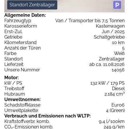
Standort Zentrallager
Allgemeine Daten:
Fahrzeugtyp
Van / Transporter bis 7,5 Tonnen
Karosserieform
Kastenwagen
Erst-Zul.
Jun / 2025
Getriebe
Schaltgetriebe
Kilometerstand
10 km
Anzahl der Türen
5
Farbe
Weiß
Standort
Zentrallager
Lieferzeit
ab ca. 11.08.2026
Unsere Nummer
14056
Motor:
kW / PS
132 kW / 179 PS
Treibstoff
Diesel
Hubraum
2.184 cm³
Umweltnormen:
Schadstoffklasse
Euro6
Umweltplakette
4 (Green)
Verbrauch und Emissionen nach WLTP:
Kraftstoffverbr. komb.
9,4 l/100km
CO
-Emissionen komb.
249 g/km
2