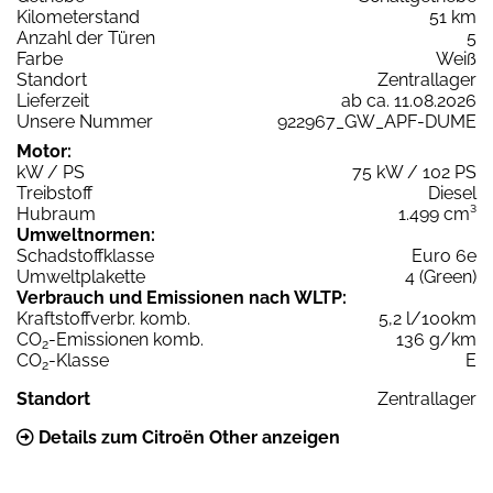
Kilometerstand
51 km
Anzahl der Türen
5
Farbe
Weiß
Standort
Zentrallager
Lieferzeit
ab ca. 11.08.2026
Unsere Nummer
922967_GW_APF-DUME
Motor:
kW / PS
75 kW / 102 PS
Treibstoff
Diesel
Hubraum
1.499 cm³
Umweltnormen:
Schadstoffklasse
Euro 6e
Umweltplakette
4 (Green)
Verbrauch und Emissionen nach WLTP:
Kraftstoffverbr. komb.
5,2 l/100km
CO
-Emissionen komb.
136 g/km
2
CO
-Klasse
E
2
Standort
Zentrallager
Details zum Citroën Other anzeigen