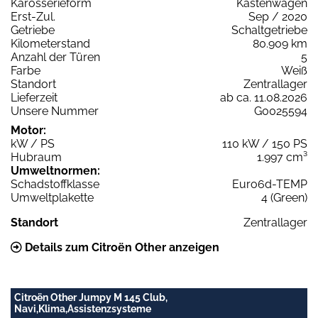
Karosserieform
Kastenwagen
Erst-Zul.
Sep / 2020
Getriebe
Schaltgetriebe
Kilometerstand
80.909 km
Anzahl der Türen
5
Farbe
Weiß
Standort
Zentrallager
Lieferzeit
ab ca. 11.08.2026
Unsere Nummer
G0025594
Motor:
kW / PS
110 kW / 150 PS
Hubraum
1.997 cm³
Umweltnormen:
Schadstoffklasse
Euro6d-TEMP
Umweltplakette
4 (Green)
Standort
Zentrallager
Details zum Citroën Other anzeigen
Citroën Other Jumpy M 145 Club,
Navi,Klima,Assistenzsysteme