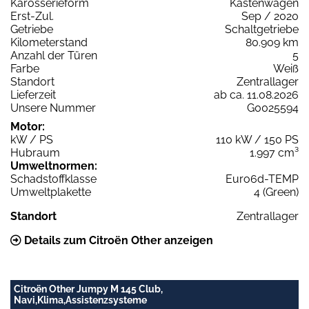
Karosserieform
Kastenwagen
Erst-Zul.
Sep / 2020
Getriebe
Schaltgetriebe
Kilometerstand
80.909 km
Anzahl der Türen
5
Farbe
Weiß
Standort
Zentrallager
Lieferzeit
ab ca. 11.08.2026
Unsere Nummer
G0025594
Motor:
kW / PS
110 kW / 150 PS
Hubraum
1.997 cm³
Umweltnormen:
Schadstoffklasse
Euro6d-TEMP
Umweltplakette
4 (Green)
Standort
Zentrallager
Details zum Citroën Other anzeigen
Citroën Other Jumpy M 145 Club,
Navi,Klima,Assistenzsysteme