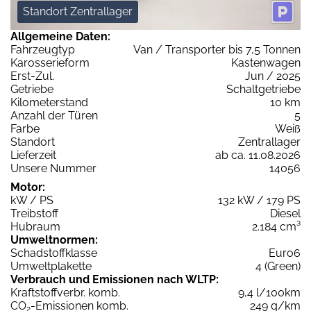
Standort Zentrallager
Allgemeine Daten:
Fahrzeugtyp
Van / Transporter bis 7,5 Tonnen
Karosserieform
Kastenwagen
Erst-Zul.
Jun / 2025
Getriebe
Schaltgetriebe
Kilometerstand
10 km
Anzahl der Türen
5
Farbe
Weiß
Standort
Zentrallager
Lieferzeit
ab ca. 11.08.2026
Unsere Nummer
14056
Motor:
kW / PS
132 kW / 179 PS
Treibstoff
Diesel
Hubraum
2.184 cm³
Umweltnormen:
Schadstoffklasse
Euro6
Umweltplakette
4 (Green)
Verbrauch und Emissionen nach WLTP:
Kraftstoffverbr. komb.
9,4 l/100km
CO
-Emissionen komb.
249 g/km
2