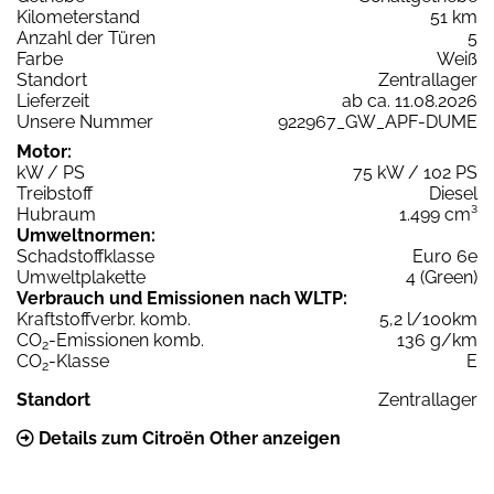
Kilometerstand
51 km
Anzahl der Türen
5
Farbe
Weiß
Standort
Zentrallager
Lieferzeit
ab ca. 11.08.2026
Unsere Nummer
922967_GW_APF-DUME
Motor:
kW / PS
75 kW / 102 PS
Treibstoff
Diesel
Hubraum
1.499 cm³
Umweltnormen:
Schadstoffklasse
Euro 6e
Umweltplakette
4 (Green)
Verbrauch und Emissionen nach WLTP:
Kraftstoffverbr. komb.
5,2 l/100km
CO
-Emissionen komb.
136 g/km
2
CO
-Klasse
E
2
Standort
Zentrallager
Details zum Citroën Other anzeigen