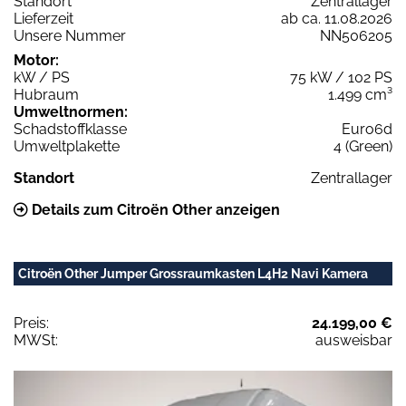
Standort
Zentrallager
Lieferzeit
ab ca. 11.08.2026
Unsere Nummer
NN506205
Motor:
kW / PS
75 kW / 102 PS
Hubraum
1.499 cm³
Umweltnormen:
Schadstoffklasse
Euro6d
Umweltplakette
4 (Green)
Standort
Zentrallager
Details zum Citroën Other anzeigen
Citroën Other Jumper Grossraumkasten L4H2 Navi Kamera
Preis:
24.199,00 €
MWSt:
ausweisbar