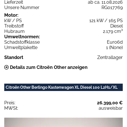
Lieferzeit
ab ca. 11.08.2026
Unsere Nummer
RG017769
Motor:
kW / PS
121 kW / 165 PS
Treibstoff
Diesel
Hubraum
2.179 cm³
Umweltnormen:
Schadstoffklasse
Euro6d
Umweltplakette
1 (None)
Standort
Zentrallager
Details zum Citroën Other anzeigen
Citroën Other Berlingo Kastenwagen XL Diesel 100 L2H1/XL
Preis:
26.399,00 €
MWSt:
ausweisbar