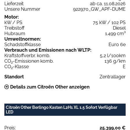
Lieferzeit
ab ca. 11.08.2026
Unsere Nummer
922970_GW_APF-DUME
Motor:
kW / PS
75 kW / 102 PS
Treibstoff
Diesel
Hubraum
1.499 cm³
Umweltnormen:
Schadstoffklasse
Euro 6e
Verbrauch und Emissionen nach WLTP:
Kraftstoffverbr. komb.
5,2 l/100km
CO
-Emissionen komb.
136 g/km
2
CO
-Klasse
E
2
Standort
Zentrallager
Details zum Citroën Other anzeigen
Citroën Other Berlingo Kasten L2H1 XL 1.5 Sofort Verfügbar
LED
Preis:
25.399,00 €