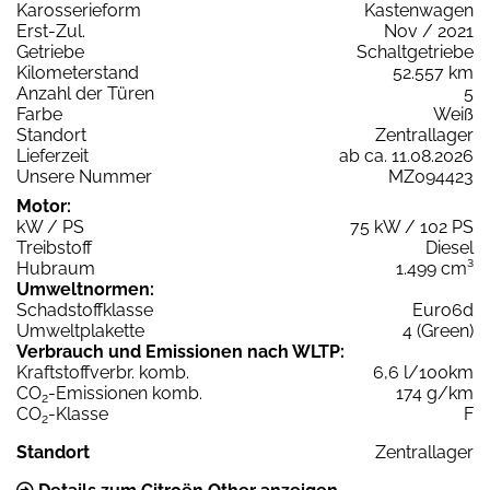
Karosserieform
Kastenwagen
Erst-Zul.
Nov / 2021
Getriebe
Schaltgetriebe
Kilometerstand
52.557 km
Anzahl der Türen
5
Farbe
Weiß
Standort
Zentrallager
Lieferzeit
ab ca. 11.08.2026
Unsere Nummer
MZ094423
Motor:
kW / PS
75 kW / 102 PS
Treibstoff
Diesel
Hubraum
1.499 cm³
Umweltnormen:
Schadstoffklasse
Euro6d
Umweltplakette
4 (Green)
Verbrauch und Emissionen nach WLTP:
Kraftstoffverbr. komb.
6,6 l/100km
CO
-Emissionen komb.
174 g/km
2
CO
-Klasse
F
2
Standort
Zentrallager