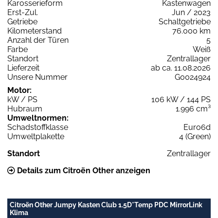
Karosserieform
Kastenwagen
Erst-Zul.
Jun / 2023
Getriebe
Schaltgetriebe
Kilometerstand
76.000 km
Anzahl der Türen
5
Farbe
Weiß
Standort
Zentrallager
Lieferzeit
ab ca. 11.08.2026
Unsere Nummer
G0024924
Motor:
kW / PS
106 kW / 144 PS
Hubraum
1.996 cm³
Umweltnormen:
Schadstoffklasse
Euro6d
Umweltplakette
4 (Green)
Standort
Zentrallager
Details zum Citroën Other anzeigen
Citroën Other Jumpy Kasten Club 1.5D*Temp PDC MirrorLink
Klima