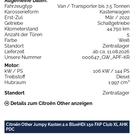
Allgemeine Daten:
Fahrzeugtyp
Van / Transporter bis 7,5 Tonnen
Karosserieform
Kastenwagen
Erst-Zul.
Mär / 2022
Getriebe
Schaltgetriebe
Kilometerstand
44.750 km
Anzahl der Türen
5
Farbe
Weiß
Standort
Zentrallager
Lieferzeit
ab ca. 11.08.2026
Unsere Nummer
000647_GW_APF-KR
Motor:
kW / PS
106 kW / 144 PS
Treibstoff
Diesel
Hubraum
1.997 cm³
Standort
Zentrallager
Details zum Citroën Other anzeigen
Citroën Other Jumpy Kasten 2.0 BlueHDi 150 FAP Club XL AHK
PDC