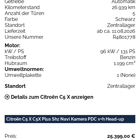
Getriebe
Automatik
Kilometerstand
26.939 km
Anzahl der Türen
5
Farbe
Schwarz
Standort
Zentrallager
Lieferzeit
ab ca. 11.08.2026
Unsere Nummer
R4801778
Motor:
kW / PS
96 kW / 131 PS
Treibstoff
Benzin
Hubraum
1.199 cm³
Umweltnormen:
Umweltplakette
1 (None)
Standort
Zentrallager
Details zum Citroën C5 X anzeigen
Citroën C5 X C5X Plus Shz Navi Kamera PDC v+h Head-up
Preis:
25.399,00 €