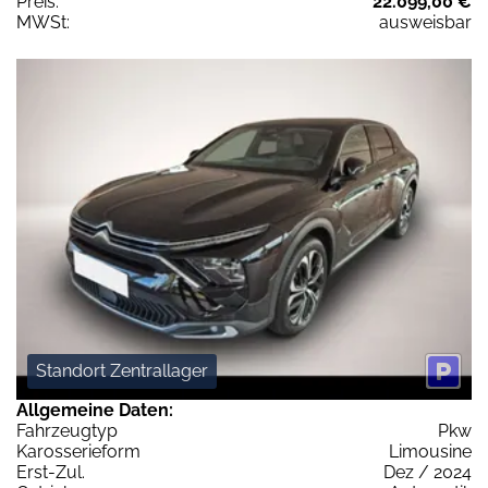
Preis:
22.099,00 €
MWSt:
ausweisbar
Standort Zentrallager
Allgemeine Daten:
Fahrzeugtyp
Pkw
Karosserieform
Limousine
Erst-Zul.
Dez / 2024