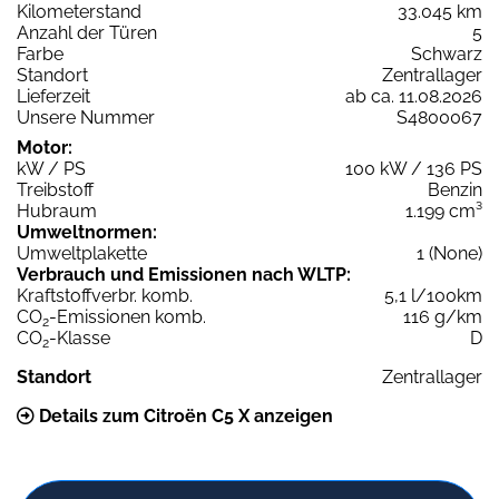
Kilometerstand
33.045 km
Anzahl der Türen
5
Farbe
Schwarz
Standort
Zentrallager
Lieferzeit
ab ca. 11.08.2026
Unsere Nummer
S4800067
Motor:
kW / PS
100 kW / 136 PS
Treibstoff
Benzin
Hubraum
1.199 cm³
Umweltnormen:
Umweltplakette
1 (None)
Verbrauch und Emissionen nach WLTP:
Kraftstoffverbr. komb.
5,1 l/100km
CO
-Emissionen komb.
116 g/km
2
CO
-Klasse
D
2
Standort
Zentrallager
Details zum Citroën C5 X anzeigen