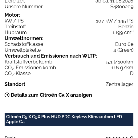
Lieferzeit
ab ca. 11.08.2026
Unsere Nummer
S4800209
Motor:
kW / PS
107 kW / 145 PS
Treibstoff
Benzin
Hubraum
1.199 cm³
Umweltnormen:
Schadstoffklasse
Euro 6e
Umweltplakette
4 (Green)
Verbrauch und Emissionen nach WLTP:
Kraftstoffverbr. komb.
5,1 l/100km
CO
-Emissionen komb.
116 g/km
2
CO
-Klasse
D
2
Standort
Zentrallager
Details zum Citroën C5 X anzeigen
Citroën C5 X C5X Plus HUD PDC Keyless Klimaautom LED
Apple Ca