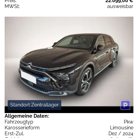
Preis:
22.099,00 €
MWSt:
ausweisbar
Standort Zentrallager
Allgemeine Daten:
Fahrzeugtyp
Pkw
Karosserieform
Limousine
Erst-Zul.
Dez / 2024