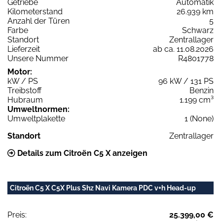
Getriebe
Automatik
Kilometerstand
26.939 km
Anzahl der Türen
5
Farbe
Schwarz
Standort
Zentrallager
Lieferzeit
ab ca. 11.08.2026
Unsere Nummer
R4801778
Motor:
kW / PS
96 kW / 131 PS
Treibstoff
Benzin
Hubraum
1.199 cm³
Umweltnormen:
Umweltplakette
1 (None)
Standort
Zentrallager
Details zum Citroën C5 X anzeigen
Citroën C5 X C5X Plus Shz Navi Kamera PDC v+h Head-up
Preis:
25.399,00 €