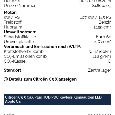
Lieferzeit
ab ca. 11.08.2026
Unsere Nummer
S4800209
Motor:
kW / PS
107 kW / 145 PS
Treibstoff
Benzin
Hubraum
1.199 cm³
Umweltnormen:
Schadstoffklasse
Euro 6e
Umweltplakette
4 (Green)
Verbrauch und Emissionen nach WLTP:
Kraftstoffverbr. komb.
5,1 l/100km
CO
-Emissionen komb.
116 g/km
2
CO
-Klasse
D
2
Standort
Zentrallager
Details zum Citroën C5 X anzeigen
Citroën C5 X C5X Plus HUD PDC Keyless Klimaautom LED
Apple Ca