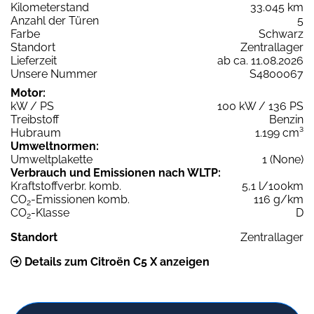
Kilometerstand
33.045 km
Anzahl der Türen
5
Farbe
Schwarz
Standort
Zentrallager
Lieferzeit
ab ca. 11.08.2026
Unsere Nummer
S4800067
Motor:
kW / PS
100 kW / 136 PS
Treibstoff
Benzin
Hubraum
1.199 cm³
Umweltnormen:
Umweltplakette
1 (None)
Verbrauch und Emissionen nach WLTP:
Kraftstoffverbr. komb.
5,1 l/100km
CO
-Emissionen komb.
116 g/km
2
CO
-Klasse
D
2
Standort
Zentrallager
Details zum Citroën C5 X anzeigen