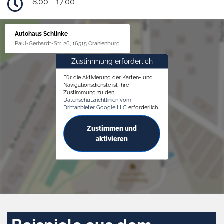
8.00 - 17.00
Autohaus Schlinke
Paul-Gerhardt-Str. 26, 16515 Oranienburg
Zustimmung erforderlich
Für die Aktivierung der Karten- und
Navigationsdienste ist Ihre
Zustimmung zu den
Datenschutzrichtlinien vom
Drittanbieter Google LLC
erforderlich.
Zustimmen und
aktivieren