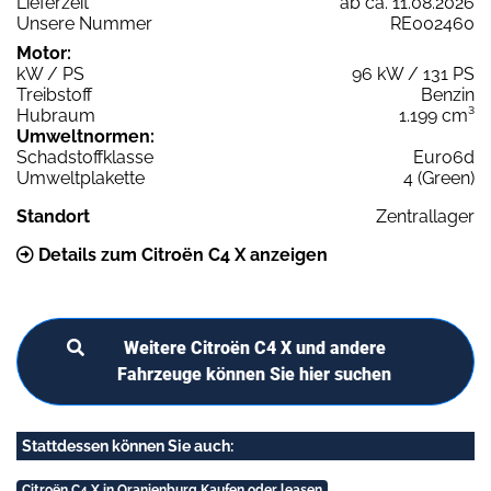
Lieferzeit
ab ca. 11.08.2026
Unsere Nummer
RE002460
Motor:
kW / PS
96 kW / 131 PS
Treibstoff
Benzin
Hubraum
1.199 cm³
Umweltnormen:
Schadstoffklasse
Euro6d
Umweltplakette
4 (Green)
Standort
Zentrallager
Details zum Citroën C4 X anzeigen
Weitere Citroën C4 X und andere
Fahrzeuge können Sie hier suchen
Stattdessen können Sie auch:
Citroën C4 X in Oranienburg Kaufen oder leasen