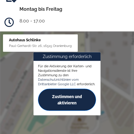
Montag bis Freitag
8.00 - 17.00
Autohaus Schlinke
Paul-Gerhardt-Str. 26, 16515 Oranienburg
Zustimmung erforderlich
Für die Aktivierung der Karten- und
Navigationsdienste ist Ihre
Zustimmung zu den
Datenschutzrichtlinien vom
Drittanbieter Google LLC
erforderlich.
Zustimmen und
aktivieren