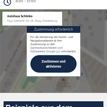
8.00 - 17.00
Autohaus Schlinke
Paul-Gerhardt-Str. 26, 16515 Oranienburg
Zustimmung erforderlich
Für die Aktivierung der Karten- und
Navigationsdienste ist Ihre
Zustimmung zu den
Datenschutzrichtlinien vom
Drittanbieter Google LLC
erforderlich.
Zustimmen und
aktivieren