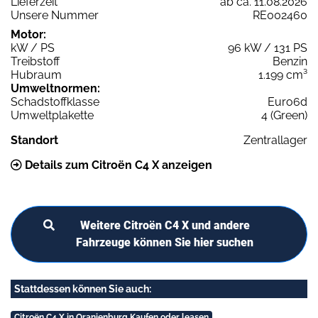
Lieferzeit
ab ca. 11.08.2026
Unsere Nummer
RE002460
Motor:
kW / PS
96 kW / 131 PS
Treibstoff
Benzin
Hubraum
1.199 cm³
Umweltnormen:
Schadstoffklasse
Euro6d
Umweltplakette
4 (Green)
Standort
Zentrallager
Details zum Citroën C4 X anzeigen
Weitere Citroën C4 X und andere
Fahrzeuge können Sie hier suchen
Stattdessen können Sie auch:
Citroën C4 X in Oranienburg Kaufen oder leasen