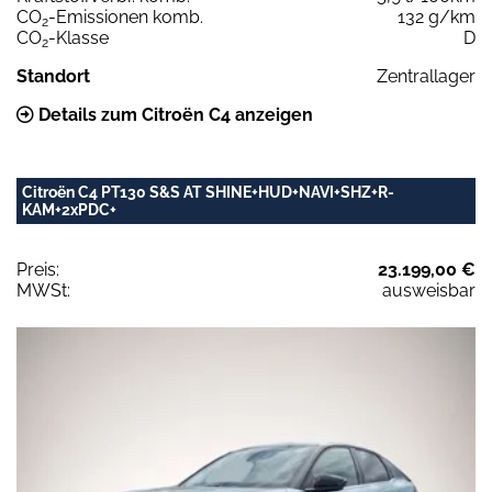
CO
-Emissionen komb.
132 g/km
2
CO
-Klasse
D
2
Standort
Zentrallager
Details zum Citroën C4 anzeigen
Citroën C4 PT130 S&S AT SHINE+HUD+NAVI+SHZ+R-
KAM+2xPDC+
Preis:
23.199,00 €
MWSt:
ausweisbar