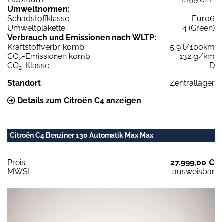
Umweltnormen:
Schadstoffklasse
Euro6
Umweltplakette
4 (Green)
Verbrauch und Emissionen nach WLTP:
Kraftstoffverbr. komb.
5,9 l/100km
CO
-Emissionen komb.
132 g/km
2
CO
-Klasse
D
2
Standort
Zentrallager
Details zum Citroën C4 anzeigen
Citroën C4 Benziner 130 Automatik Max Max
Preis:
27.999,00 €
MWSt:
ausweisbar