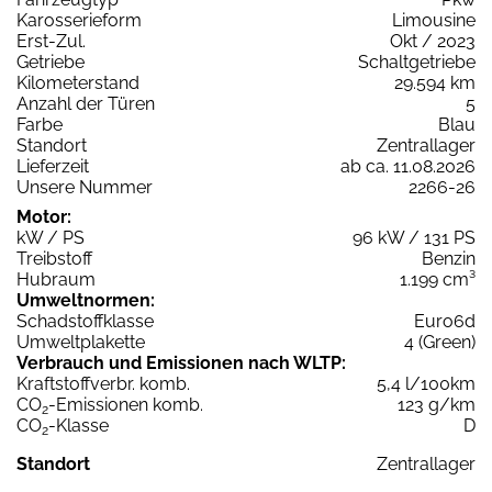
Karosserieform
Limousine
Erst-Zul.
Okt / 2023
Getriebe
Schaltgetriebe
Kilometerstand
29.594 km
Anzahl der Türen
5
Farbe
Blau
Standort
Zentrallager
Lieferzeit
ab ca. 11.08.2026
Unsere Nummer
2266-26
Motor:
kW / PS
96 kW / 131 PS
Treibstoff
Benzin
Hubraum
1.199 cm³
Umweltnormen:
Schadstoffklasse
Euro6d
Umweltplakette
4 (Green)
Verbrauch und Emissionen nach WLTP:
Kraftstoffverbr. komb.
5,4 l/100km
CO
-Emissionen komb.
123 g/km
2
CO
-Klasse
D
2
Standort
Zentrallager