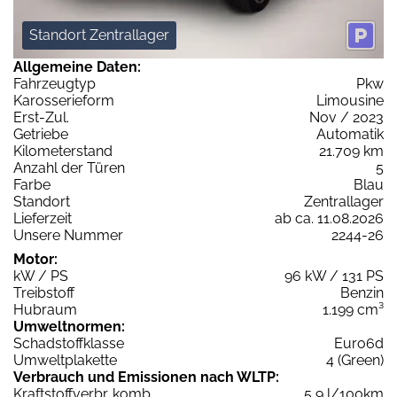
Standort Zentrallager
Allgemeine Daten:
Fahrzeugtyp
Pkw
Karosserieform
Limousine
Erst-Zul.
Nov / 2023
Getriebe
Automatik
Kilometerstand
21.709 km
Anzahl der Türen
5
Farbe
Blau
Standort
Zentrallager
Lieferzeit
ab ca. 11.08.2026
Unsere Nummer
2244-26
Motor:
kW / PS
96 kW / 131 PS
Treibstoff
Benzin
Hubraum
1.199 cm³
Umweltnormen:
Schadstoffklasse
Euro6d
Umweltplakette
4 (Green)
Verbrauch und Emissionen nach WLTP:
Kraftstoffverbr. komb.
5,9 l/100km