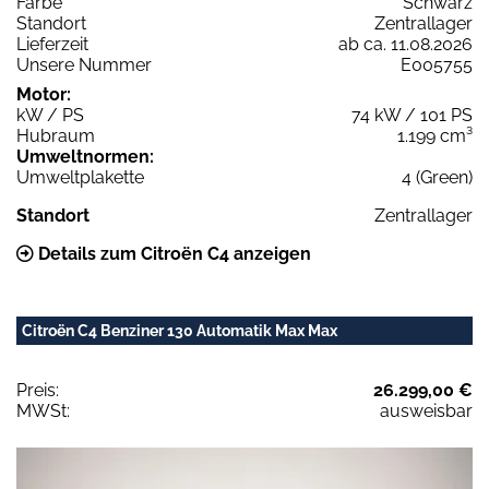
Farbe
Schwarz
Standort
Zentrallager
Lieferzeit
ab ca. 11.08.2026
Unsere Nummer
E005755
Motor:
kW / PS
74 kW / 101 PS
Hubraum
1.199 cm³
Umweltnormen:
Umweltplakette
4 (Green)
Standort
Zentrallager
Details zum Citroën C4 anzeigen
Citroën C4 Benziner 130 Automatik Max Max
Preis:
26.299,00 €
MWSt:
ausweisbar