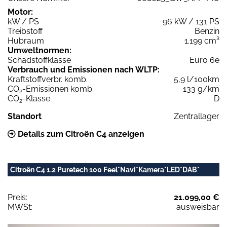
Motor:
kW / PS
96 kW / 131 PS
Treibstoff
Benzin
Hubraum
1.199 cm³
Umweltnormen:
Schadstoffklasse
Euro 6e
Verbrauch und Emissionen nach WLTP:
Kraftstoffverbr. komb.
5,9 l/100km
CO
-Emissionen komb.
133 g/km
2
CO
-Klasse
D
2
Standort
Zentrallager
Details zum Citroën C4 anzeigen
Citroën C4 1.2 Puretech 100 Feel*Navi*Kamera*LED*DAB*
Preis:
21.099,00 €
MWSt:
ausweisbar