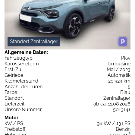
Standort Zentrallager
Allgemeine Daten:
Fahrzeugtyp
Pkw
Karosserieform
Limousine
Erst-Zul.
Mai / 2023
Getriebe
Automatik
Kilometerstand
20.923 km
Anzahl der Türen
5
Farbe
Blau
Standort
Zentrallager
Lieferzeit
ab ca. 11.08.2026
Unsere Nummer
5013141
Motor:
kW / PS
96 kW / 131 PS
Treibstoff
Benzin
Hubraum
1.199 cm³