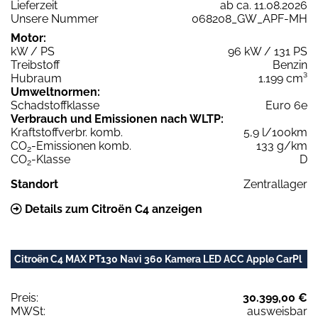
Lieferzeit
ab ca. 11.08.2026
Unsere Nummer
068208_GW_APF-MH
Motor:
kW / PS
96 kW / 131 PS
Treibstoff
Benzin
Hubraum
1.199 cm³
Umweltnormen:
Schadstoffklasse
Euro 6e
Verbrauch und Emissionen nach WLTP:
Kraftstoffverbr. komb.
5,9 l/100km
CO
-Emissionen komb.
133 g/km
2
CO
-Klasse
D
2
Standort
Zentrallager
Details zum Citroën C4 anzeigen
Citroën C4 MAX PT130 Navi 360 Kamera LED ACC Apple CarPl
Preis:
30.399,00 €
MWSt:
ausweisbar