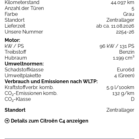
Kilometerstand
44.097 km
Anzahl der Türen
5
Farbe
Grau
Standort
Zentrallager
Lieferzeit
ab ca. 11.08.2026
Unsere Nummer
2254-26
Motor:
kW / PS
96 kW / 131 PS
Treibstoff
Benzin
Hubraum
1.199 cm³
Umweltnormen:
Schadstoffklasse
Euro6d
Umweltplakette
4 (Green)
Verbrauch und Emissionen nach WLTP:
Kraftstoffverbr. komb.
5,9 l/100km
CO
-Emissionen komb.
132 g/km
2
CO
-Klasse
D
2
Standort
Zentrallager
Details zum Citroën C4 anzeigen