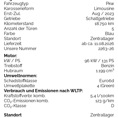
Fahrzeugtyp
Pkw
Karosserieform
Limousine
Erst-Zul.
Aug / 2023
Getriebe
Schaltgetriebe
Kilometerstand
18.750 km
Anzahl der Türen
5
Farbe
Blau
Standort
Zentrallager
Lieferzeit
ab ca. 11.08.2026
Unsere Nummer
2263-26
Motor:
kW / PS
96 kW / 131 PS
Treibstoff
Benzin
Hubraum
1.199 cm³
Umweltnormen:
Schadstoffklasse
Euro6d
Umweltplakette
4 (Green)
Verbrauch und Emissionen nach WLTP:
Kraftstoffverbr. komb.
5,4 l/100km
CO
-Emissionen komb.
123 g/km
2
CO
-Klasse
D
2
Standort
Zentrallager