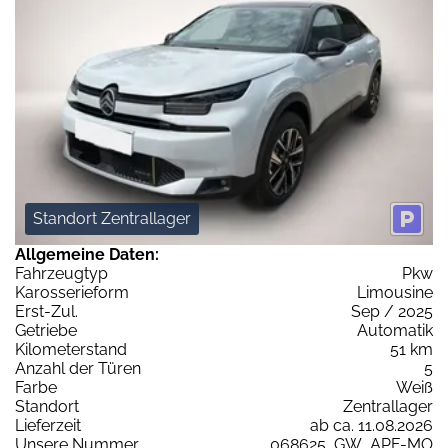
Standort Zentrallager
Allgemeine Daten:
Fahrzeugtyp
Pkw
Karosserieform
Limousine
Erst-Zul.
Sep / 2025
Getriebe
Automatik
Kilometerstand
51 km
Anzahl der Türen
5
Farbe
Weiß
Standort
Zentrallager
Lieferzeit
ab ca. 11.08.2026
Unsere Nummer
068625_GW_APF-MO