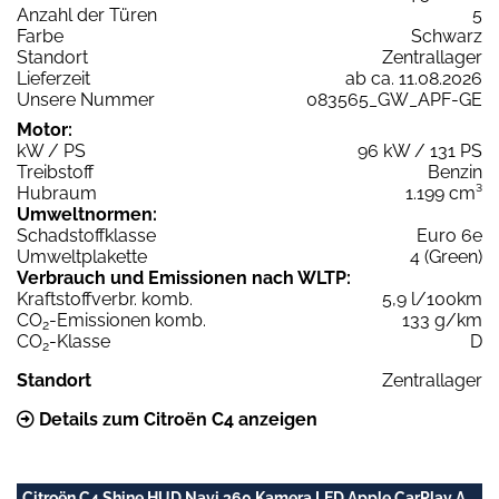
Anzahl der Türen
5
Farbe
Schwarz
Standort
Zentrallager
Lieferzeit
ab ca. 11.08.2026
Unsere Nummer
083565_GW_APF-GE
Motor:
kW / PS
96 kW / 131 PS
Treibstoff
Benzin
Hubraum
1.199 cm³
Umweltnormen:
Schadstoffklasse
Euro 6e
Umweltplakette
4 (Green)
Verbrauch und Emissionen nach WLTP:
Kraftstoffverbr. komb.
5,9 l/100km
CO
-Emissionen komb.
133 g/km
2
CO
-Klasse
D
2
Standort
Zentrallager
Details zum Citroën C4 anzeigen
Citroën C4 Shine HUD Navi 360 Kamera LED Apple CarPlay A