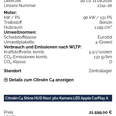
Lieferzeit
ab ca. 11.08.2026
Unsere Nummer
2741-26
Motor:
kW / PS
96 kW / 131 PS
Treibstoff
Benzin
Hubraum
1.199 cm³
Umweltnormen:
Schadstoffklasse
Euro6d
Umweltplakette
4 (Green)
Verbrauch und Emissionen nach WLTP:
Kraftstoffverbr. komb.
5,9 l/100km
CO
-Emissionen komb.
132 g/km
2
CO
-Klasse
D
2
Standort
Zentrallager
Details zum Citroën C4 anzeigen
Citroën C4 Shine HUD Navi 360 Kamera LED Apple CarPlay A
Preis:
21.599,00 €