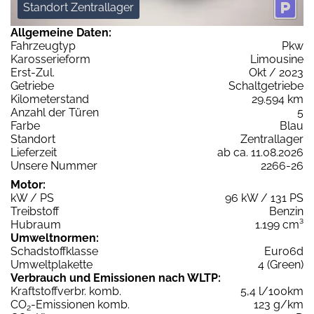
Standort Zentrallager
Allgemeine Daten:
Fahrzeugtyp
Pkw
Karosserieform
Limousine
Erst-Zul.
Okt / 2023
Getriebe
Schaltgetriebe
Kilometerstand
29.594 km
Anzahl der Türen
5
Farbe
Blau
Standort
Zentrallager
Lieferzeit
ab ca. 11.08.2026
Unsere Nummer
2266-26
Motor:
kW / PS
96 kW / 131 PS
Treibstoff
Benzin
Hubraum
1.199 cm³
Umweltnormen:
Schadstoffklasse
Euro6d
Umweltplakette
4 (Green)
Verbrauch und Emissionen nach WLTP:
Kraftstoffverbr. komb.
5,4 l/100km
CO
-Emissionen komb.
123 g/km
2