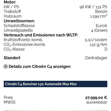
Motor:
kW / PS
96 kW / 131 PS
Treibstoff
Benzin
Hubraum
1.199 cm³
Umweltnormen:
Schadstoffklasse
Euro6
Umweltplakette
4 (Green)
Verbrauch und Emissionen nach WLTP:
Kraftstoffverbr. komb.
5,9 l/100km
CO
-Emissionen komb.
132 g/km
2
CO
-Klasse
D
2
Standort
Zentrallager
Details zum Citroën C4 anzeigen
Citroën C4 Benziner 130 Automatik Max Max
Preis:
27.999,00 €
MWSt:
ausweisbar