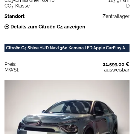
CO
-Emissionen komb.
123 g/km
2
CO
-Klasse
D
2
Standort
Zentrallager
Details zum Citroën C4 anzeigen
Citroën C4 Shine HUD Navi 360 Kamera LED Apple CarPlay A
Preis:
21.599,00 €
MWSt:
ausweisbar