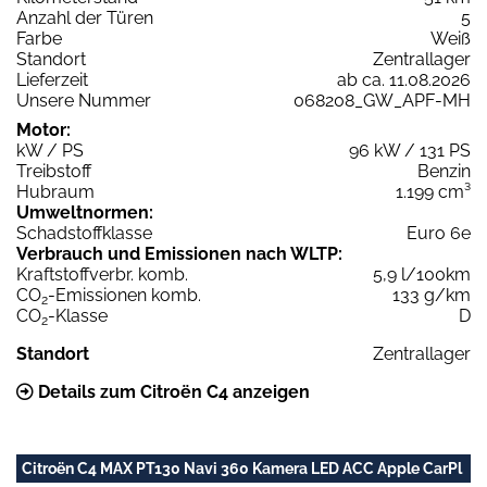
Anzahl der Türen
5
Farbe
Weiß
Standort
Zentrallager
Lieferzeit
ab ca. 11.08.2026
Unsere Nummer
068208_GW_APF-MH
Motor:
kW / PS
96 kW / 131 PS
Treibstoff
Benzin
Hubraum
1.199 cm³
Umweltnormen:
Schadstoffklasse
Euro 6e
Verbrauch und Emissionen nach WLTP:
Kraftstoffverbr. komb.
5,9 l/100km
CO
-Emissionen komb.
133 g/km
2
CO
-Klasse
D
2
Standort
Zentrallager
Details zum Citroën C4 anzeigen
Citroën C4 MAX PT130 Navi 360 Kamera LED ACC Apple CarPl