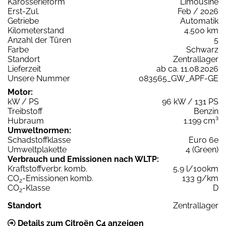
Karosserieform
Limousine
Erst-Zul.
Feb / 2026
Getriebe
Automatik
Kilometerstand
4.500 km
Anzahl der Türen
5
Farbe
Schwarz
Standort
Zentrallager
Lieferzeit
ab ca. 11.08.2026
Unsere Nummer
083565_GW_APF-GE
Motor:
kW / PS
96 kW / 131 PS
Treibstoff
Benzin
Hubraum
1.199 cm³
Umweltnormen:
Schadstoffklasse
Euro 6e
Umweltplakette
4 (Green)
Verbrauch und Emissionen nach WLTP:
Kraftstoffverbr. komb.
5,9 l/100km
CO
-Emissionen komb.
133 g/km
2
CO
-Klasse
D
2
Standort
Zentrallager
Details zum Citroën C4 anzeigen