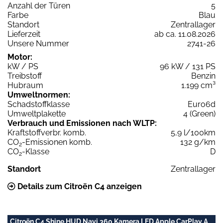
Anzahl der Türen
5
Farbe
Blau
Standort
Zentrallager
Lieferzeit
ab ca. 11.08.2026
Unsere Nummer
2741-26
Motor:
kW / PS
96 kW / 131 PS
Treibstoff
Benzin
Hubraum
1.199 cm³
Umweltnormen:
Schadstoffklasse
Euro6d
Umweltplakette
4 (Green)
Verbrauch und Emissionen nach WLTP:
Kraftstoffverbr. komb.
5,9 l/100km
CO
-Emissionen komb.
132 g/km
2
CO
-Klasse
D
2
Standort
Zentrallager
Details zum Citroën C4 anzeigen
Citroën C4 Shine HUD Navi 360 Kamera LED Apple CarPlay A