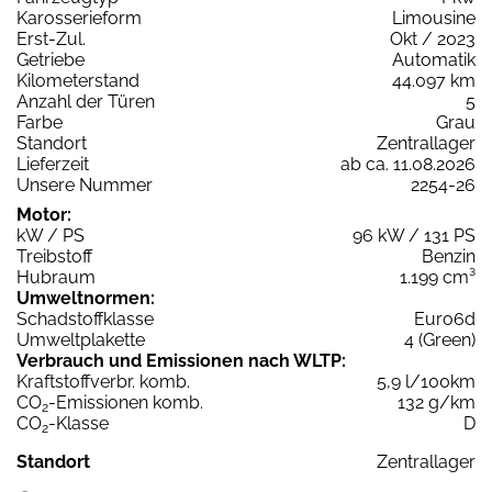
Karosserieform
Limousine
Erst-Zul.
Okt / 2023
Getriebe
Automatik
Kilometerstand
44.097 km
Anzahl der Türen
5
Farbe
Grau
Standort
Zentrallager
Lieferzeit
ab ca. 11.08.2026
Unsere Nummer
2254-26
Motor:
kW / PS
96 kW / 131 PS
Treibstoff
Benzin
Hubraum
1.199 cm³
Umweltnormen:
Schadstoffklasse
Euro6d
Umweltplakette
4 (Green)
Verbrauch und Emissionen nach WLTP:
Kraftstoffverbr. komb.
5,9 l/100km
CO
-Emissionen komb.
132 g/km
2
CO
-Klasse
D
2
Standort
Zentrallager