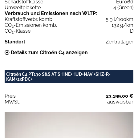
Schadstoffklasse
Euro6d
Umweltplakette
4 (Green)
Verbrauch und Emissionen nach WLTP:
Kraftstoffverbr. komb.
5,9 l/100km
CO
-Emissionen komb.
132 g/km
2
CO
-Klasse
D
2
Standort
Zentrallager
Details zum Citroën C4 anzeigen
Citroën C4 PT130 S&S AT SHINE+HUD+NAVI+SHZ+R-
KAM+2xPDC+
Preis:
23.199,00 €
MWSt:
ausweisbar