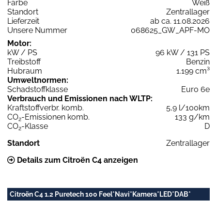
Farbe
Weiß
Standort
Zentrallager
Lieferzeit
ab ca. 11.08.2026
Unsere Nummer
068625_GW_APF-MO
Motor:
kW / PS
96 kW / 131 PS
Treibstoff
Benzin
Hubraum
1.199 cm³
Umweltnormen:
Schadstoffklasse
Euro 6e
Verbrauch und Emissionen nach WLTP:
Kraftstoffverbr. komb.
5,9 l/100km
CO
-Emissionen komb.
133 g/km
2
CO
-Klasse
D
2
Standort
Zentrallager
Details zum Citroën C4 anzeigen
Citroën C4 1.2 Puretech 100 Feel*Navi*Kamera*LED*DAB*