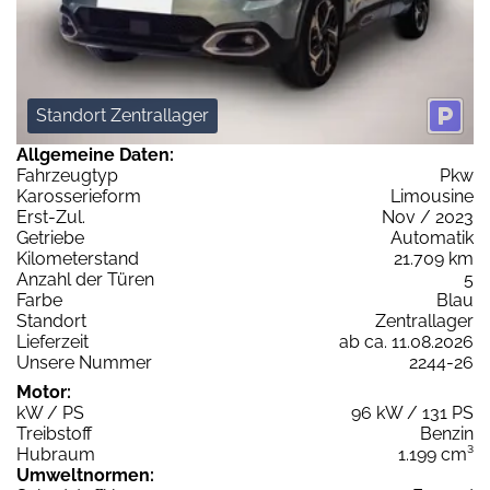
Standort Zentrallager
Allgemeine Daten:
Fahrzeugtyp
Pkw
Karosserieform
Limousine
Erst-Zul.
Nov / 2023
Getriebe
Automatik
Kilometerstand
21.709 km
Anzahl der Türen
5
Farbe
Blau
Standort
Zentrallager
Lieferzeit
ab ca. 11.08.2026
Unsere Nummer
2244-26
Motor:
kW / PS
96 kW / 131 PS
Treibstoff
Benzin
Hubraum
1.199 cm³
Umweltnormen: