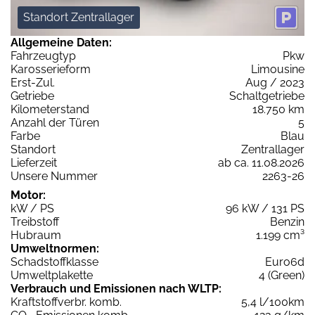
Standort Zentrallager
Allgemeine Daten:
Fahrzeugtyp
Pkw
Karosserieform
Limousine
Erst-Zul.
Aug / 2023
Getriebe
Schaltgetriebe
Kilometerstand
18.750 km
Anzahl der Türen
5
Farbe
Blau
Standort
Zentrallager
Lieferzeit
ab ca. 11.08.2026
Unsere Nummer
2263-26
Motor:
kW / PS
96 kW / 131 PS
Treibstoff
Benzin
Hubraum
1.199 cm³
Umweltnormen:
Schadstoffklasse
Euro6d
Umweltplakette
4 (Green)
Verbrauch und Emissionen nach WLTP:
Kraftstoffverbr. komb.
5,4 l/100km