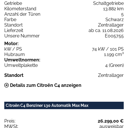
Getriebe
Schaltgetriebe
Kilometerstand
13.882 km
Anzahl der Türen
5
Farbe
Schwarz
Standort
Zentrallager
Lieferzeit
ab ca. 11.08.2026
Unsere Nummer
E005755
Motor:
kW / PS
74 kW / 101 PS
Hubraum
1.199 cm³
Umweltnormen:
Umweltplakette
4 (Green)
Standort
Zentrallager
Details zum Citroën C4 anzeigen
Citroën C4 Benziner 130 Automatik Max Max
Preis:
26.299,00 €
MWSt:
ausweisbar