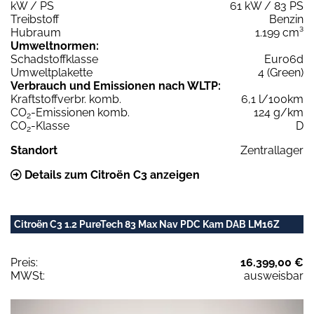
kW / PS
61 kW / 83 PS
Treibstoff
Benzin
Hubraum
1.199 cm³
Umweltnormen:
Schadstoffklasse
Euro6d
Umweltplakette
4 (Green)
Verbrauch und Emissionen nach WLTP:
Kraftstoffverbr. komb.
6,1 l/100km
CO
-Emissionen komb.
124 g/km
2
CO
-Klasse
D
2
Standort
Zentrallager
Details zum Citroën C3 anzeigen
Citroën C3 1.2 PureTech 83 Max Nav PDC Kam DAB LM16Z
Preis:
16.399,00 €
MWSt:
ausweisbar