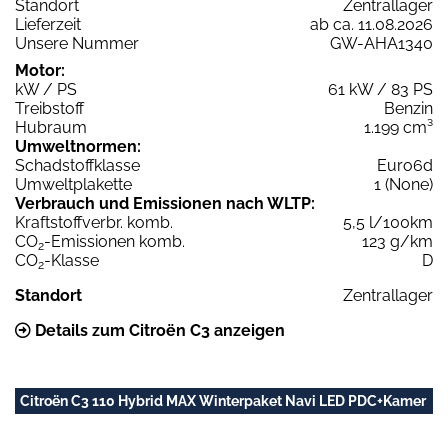
Standort
Zentrallager
Lieferzeit
ab ca. 11.08.2026
Unsere Nummer
GW-AHA1340
Motor:
kW / PS
61 kW / 83 PS
Treibstoff
Benzin
Hubraum
1.199 cm³
Umweltnormen:
Schadstoffklasse
Euro6d
Umweltplakette
1 (None)
Verbrauch und Emissionen nach WLTP:
Kraftstoffverbr. komb.
5,5 l/100km
CO
-Emissionen komb.
123 g/km
2
CO
-Klasse
D
2
Standort
Zentrallager
Details zum Citroën C3 anzeigen
Citroën C3 110 Hybrid MAX Winterpaket Navi LED PDC+Kamer