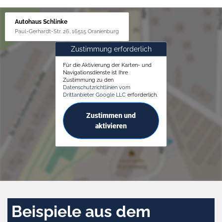
Autohaus Schlinke
Paul-Gerhardt-Str. 26, 16515 Oranienburg
Zustimmung erforderlich
Für die Aktivierung der Karten- und
Navigationsdienste ist Ihre
Zustimmung zu den
Datenschutzrichtlinien vom
Drittanbieter Google LLC
erforderlich.
Zustimmen und
aktivieren
Beispiele aus dem