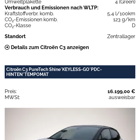
Umweltplakette
4 (Green)
Verbrauch und Emissionen nach WLTP:
Kraftstoffverbr. komb.
5,4 l/100km
CO
-Emissionen komb.
123 g/km
2
CO
-Klasse
D
2
Standort
Zentrallager
Details zum Citroën C3 anzeigen
Citroën C3 PureTech Shine*KEYLESS-GO*PDC-
HINTEN*TEMPOMAT
Preis:
16.199,00 €
MWSt:
ausweisbar