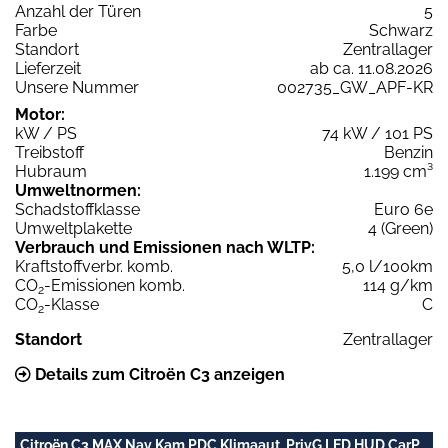
Anzahl der Türen
5
Farbe
Schwarz
Standort
Zentrallager
Lieferzeit
ab ca. 11.08.2026
Unsere Nummer
002735_GW_APF-KR
Motor:
kW / PS
74 kW / 101 PS
Treibstoff
Benzin
Hubraum
1.199 cm³
Umweltnormen:
Schadstoffklasse
Euro 6e
Umweltplakette
4 (Green)
Verbrauch und Emissionen nach WLTP:
Kraftstoffverbr. komb.
5,0 l/100km
CO
-Emissionen komb.
114 g/km
2
CO
-Klasse
C
2
Standort
Zentrallager
Details zum Citroën C3 anzeigen
Citroën C3 MAX Nav Kam PDC Klimaaut. PrivG LED HUD CarP