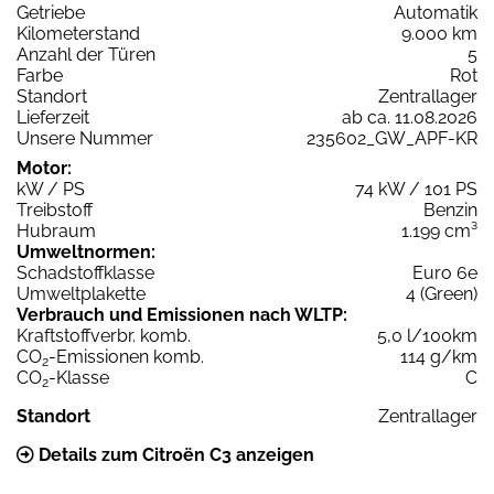
Getriebe
Automatik
Kilometerstand
9.000 km
Anzahl der Türen
5
Farbe
Rot
Standort
Zentrallager
Lieferzeit
ab ca. 11.08.2026
Unsere Nummer
235602_GW_APF-KR
Motor:
kW / PS
74 kW / 101 PS
Treibstoff
Benzin
Hubraum
1.199 cm³
Umweltnormen:
Schadstoffklasse
Euro 6e
Umweltplakette
4 (Green)
Verbrauch und Emissionen nach WLTP:
Kraftstoffverbr. komb.
5,0 l/100km
CO
-Emissionen komb.
114 g/km
2
CO
-Klasse
C
2
Standort
Zentrallager
Details zum Citroën C3 anzeigen