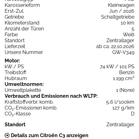
Karosserieform
Kleinwagen
Erst-Zul.
Jun / 2026
Getriebe
Schaltgetriebe
Kilometerstand
10 km
Anzahl der Türen
5
Farbe
Weiß
Standort
Zentrallager
Lieferzeit
ab ca. 22.10.2026
Unsere Nummer
GW-V349
Motor:
kW / PS
74 kW / 101 PS
Treibstoff
Benzin
Hubraum
1.199 cm³
Umweltnormen:
Umweltplakette
1 (None)
Verbrauch und Emissionen nach WLTP:
Kraftstoffverbr. komb.
5,6 l/100km
CO
-Emissionen komb.
127 g/km
2
CO
-Klasse
D
2
Standort
Zentrallager
Details zum Citroën C3 anzeigen