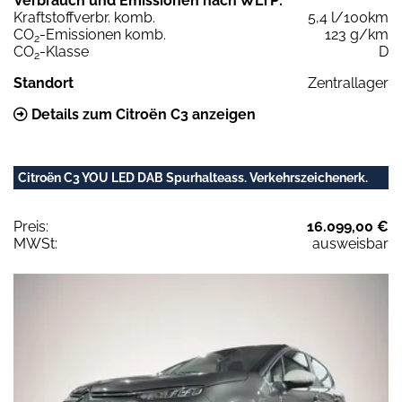
Verbrauch und Emissionen nach WLTP:
Kraftstoffverbr. komb.
5,4 l/100km
CO
-Emissionen komb.
123 g/km
2
CO
-Klasse
D
2
Standort
Zentrallager
Details zum Citroën C3 anzeigen
Citroën C3 YOU LED DAB Spurhalteass. Verkehrszeichenerk.
Preis:
16.099,00 €
MWSt:
ausweisbar