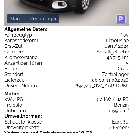
Standort Zentrallager
Allgemeine Daten:
Fahrzeugtyp
Pkw
Karosserieform
Limousine
Erst-Zul.
Jan / 2024
Getriebe
Schaltgetriebe
Kilometerstand
40.715 km
Anzahl der Türen
5
Farbe
Grau
Standort
Zentrallager
Lieferzeit
ab ca. 11.08.2026
Unsere Nummer
694744_GW_AAR-DUKF
Motor:
kW / PS
60 kW / 82 PS
Treibstoff
Benzin
Hubraum
1.199 cm³
Umweltnormen:
Schadstoffklasse
Euro6d
Umweltplakette
4 (Green)