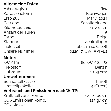
Allgemeine Daten:
Fahrzeugtyp
Pkw
Karosserieform
Kleinwagen
Erst-Zul.
Mär / 2024
Getriebe
Schaltgetriebe
Kilometerstand
23.550 km
Anzahl der Türen
5
Farbe
Beige
Standort
Zentrallager
Lieferzeit
ab ca. 11.08.2026
Unsere Nummer
022947_GW_APF-E2
Motor:
kW / PS
60 kW / 82 PS
Treibstoff
Benzin
Hubraum
1.199 cm³
Umweltnormen:
Schadstoffklasse
Euro6
Umweltplakette
4 (Green)
Verbrauch und Emissionen nach WLTP:
Kraftstoffverbr. komb.
5,5 l/100km
CO
-Emissionen komb.
123 g/km
2
CO
-Klasse
D
2