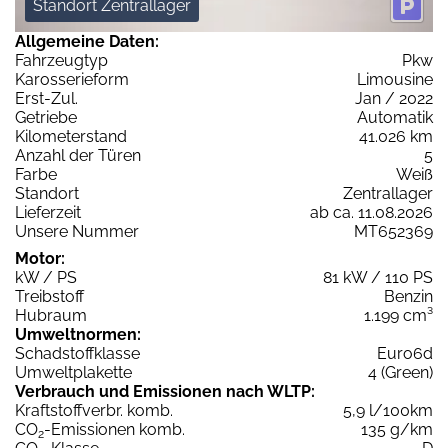
Standort Zentrallager
Allgemeine Daten:
Fahrzeugtyp
Pkw
Karosserieform
Limousine
Erst-Zul.
Jan / 2022
Getriebe
Automatik
Kilometerstand
41.026 km
Anzahl der Türen
5
Farbe
Weiß
Standort
Zentrallager
Lieferzeit
ab ca. 11.08.2026
Unsere Nummer
MT652369
Motor:
kW / PS
81 kW / 110 PS
Treibstoff
Benzin
Hubraum
1.199 cm³
Umweltnormen:
Schadstoffklasse
Euro6d
Umweltplakette
4 (Green)
Verbrauch und Emissionen nach WLTP:
Kraftstoffverbr. komb.
5,9 l/100km
CO
-Emissionen komb.
135 g/km
2