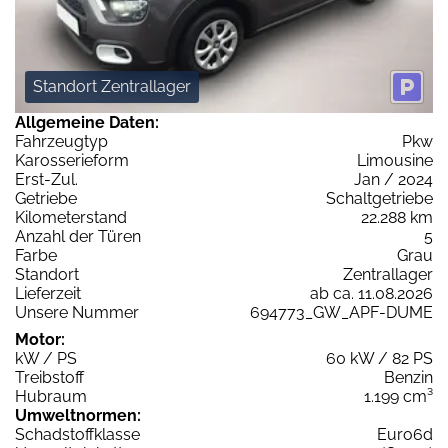
Standort Zentrallager
Allgemeine Daten:
Fahrzeugtyp
Pkw
Karosserieform
Limousine
Erst-Zul.
Jan / 2024
Getriebe
Schaltgetriebe
Kilometerstand
22.288 km
Anzahl der Türen
5
Farbe
Grau
Standort
Zentrallager
Lieferzeit
ab ca. 11.08.2026
Unsere Nummer
694773_GW_APF-DUME
Motor:
kW / PS
60 kW / 82 PS
Treibstoff
Benzin
Hubraum
1.199 cm³
Umweltnormen:
Schadstoffklasse
Euro6d