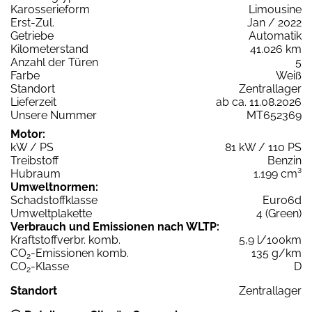
Karosserieform
Limousine
Erst-Zul.
Jan / 2022
Getriebe
Automatik
Kilometerstand
41.026 km
Anzahl der Türen
5
Farbe
Weiß
Standort
Zentrallager
Lieferzeit
ab ca. 11.08.2026
Unsere Nummer
MT652369
Motor:
kW / PS
81 kW / 110 PS
Treibstoff
Benzin
Hubraum
1.199 cm³
Umweltnormen:
Schadstoffklasse
Euro6d
Umweltplakette
4 (Green)
Verbrauch und Emissionen nach WLTP:
Kraftstoffverbr. komb.
5,9 l/100km
CO
-Emissionen komb.
135 g/km
2
CO
-Klasse
D
2
Standort
Zentrallager