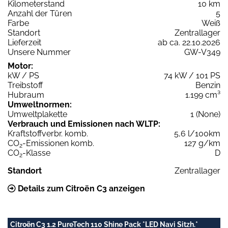
Kilometerstand
10 km
Anzahl der Türen
5
Farbe
Weiß
Standort
Zentrallager
Lieferzeit
ab ca. 22.10.2026
Unsere Nummer
GW-V349
Motor:
kW / PS
74 kW / 101 PS
Treibstoff
Benzin
Hubraum
1.199 cm³
Umweltnormen:
Umweltplakette
1 (None)
Verbrauch und Emissionen nach WLTP:
Kraftstoffverbr. komb.
5,6 l/100km
CO
-Emissionen komb.
127 g/km
2
CO
-Klasse
D
2
Standort
Zentrallager
Details zum Citroën C3 anzeigen
Citroën C3 1.2 PureTech 110 Shine Pack *LED Navi Sitzh.*