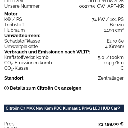
Lieferzeit
ab ca. 11.08.2026
Unsere Nummer
002735_GW_APF-KR
Motor:
kW / PS
74 kW / 101 PS
Treibstoff
Benzin
Hubraum
1.199 cm³
Umweltnormen:
Schadstoffklasse
Euro 6e
Umweltplakette
4 (Green)
Verbrauch und Emissionen nach WLTP:
Kraftstoffverbr. komb.
5,0 l/100km
CO
-Emissionen komb.
114 g/km
2
CO
-Klasse
C
2
Standort
Zentrallager
Details zum Citroën C3 anzeigen
Citroën C3 MAX Nav Kam PDC Klimaaut. PrivG LED HUD CarP
Preis:
23.199,00 €