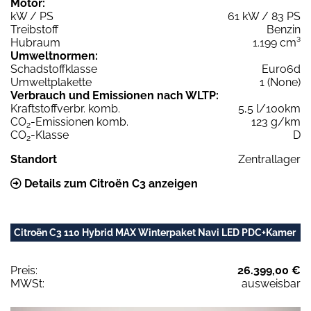
Motor:
kW / PS
61 kW / 83 PS
Treibstoff
Benzin
Hubraum
1.199 cm³
Umweltnormen:
Schadstoffklasse
Euro6d
Umweltplakette
1 (None)
Verbrauch und Emissionen nach WLTP:
Kraftstoffverbr. komb.
5,5 l/100km
CO
-Emissionen komb.
123 g/km
2
CO
-Klasse
D
2
Standort
Zentrallager
Details zum Citroën C3 anzeigen
Citroën C3 110 Hybrid MAX Winterpaket Navi LED PDC+Kamer
Preis:
26.399,00 €
MWSt:
ausweisbar