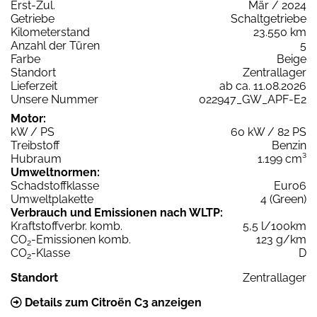
Erst-Zul.
Mär / 2024
Getriebe
Schaltgetriebe
Kilometerstand
23.550 km
Anzahl der Türen
5
Farbe
Beige
Standort
Zentrallager
Lieferzeit
ab ca. 11.08.2026
Unsere Nummer
022947_GW_APF-E2
Motor:
kW / PS
60 kW / 82 PS
Treibstoff
Benzin
Hubraum
1.199 cm³
Umweltnormen:
Schadstoffklasse
Euro6
Umweltplakette
4 (Green)
Verbrauch und Emissionen nach WLTP:
Kraftstoffverbr. komb.
5,5 l/100km
CO
-Emissionen komb.
123 g/km
2
CO
-Klasse
D
2
Standort
Zentrallager
Details zum Citroën C3 anzeigen