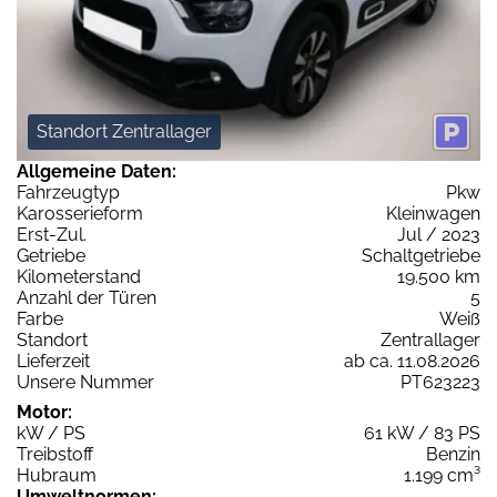
Standort Zentrallager
Allgemeine Daten:
Fahrzeugtyp
Pkw
Karosserieform
Kleinwagen
Erst-Zul.
Jul / 2023
Getriebe
Schaltgetriebe
Kilometerstand
19.500 km
Anzahl der Türen
5
Farbe
Weiß
Standort
Zentrallager
Lieferzeit
ab ca. 11.08.2026
Unsere Nummer
PT623223
Motor:
kW / PS
61 kW / 83 PS
Treibstoff
Benzin
Hubraum
1.199 cm³
Umweltnormen: