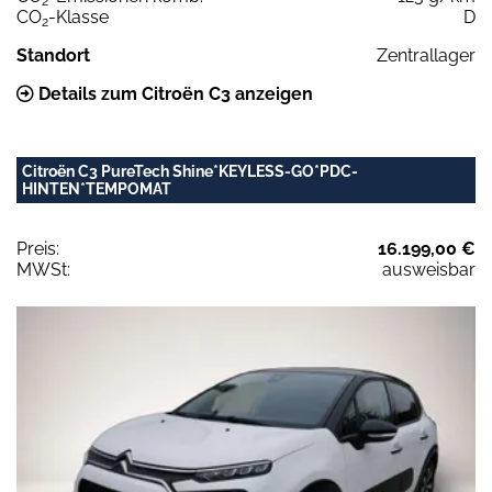
2
CO
-Klasse
D
2
Standort
Zentrallager
Details zum Citroën C3 anzeigen
Citroën C3 PureTech Shine*KEYLESS-GO*PDC-
HINTEN*TEMPOMAT
Preis:
16.199,00 €
MWSt:
ausweisbar