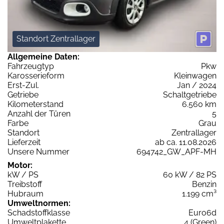
Standort Zentrallager
Allgemeine Daten:
Fahrzeugtyp
Pkw
Karosserieform
Kleinwagen
Erst-Zul.
Jan / 2024
Getriebe
Schaltgetriebe
Kilometerstand
6.560 km
Anzahl der Türen
5
Farbe
Grau
Standort
Zentrallager
Lieferzeit
ab ca. 11.08.2026
Unsere Nummer
694742_GW_APF-MH
Motor:
kW / PS
60 kW / 82 PS
Treibstoff
Benzin
Hubraum
1.199 cm³
Umweltnormen:
Schadstoffklasse
Euro6d
Umweltplakette
4 (Green)