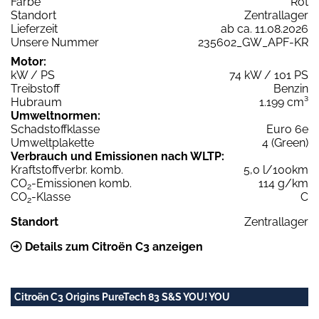
Farbe
Rot
Standort
Zentrallager
Lieferzeit
ab ca. 11.08.2026
Unsere Nummer
235602_GW_APF-KR
Motor:
kW / PS
74 kW / 101 PS
Treibstoff
Benzin
Hubraum
1.199 cm³
Umweltnormen:
Schadstoffklasse
Euro 6e
Umweltplakette
4 (Green)
Verbrauch und Emissionen nach WLTP:
Kraftstoffverbr. komb.
5,0 l/100km
CO
-Emissionen komb.
114 g/km
2
CO
-Klasse
C
2
Standort
Zentrallager
Details zum Citroën C3 anzeigen
Citroën C3 Origins PureTech 83 S&S YOU! YOU