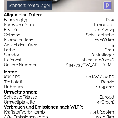
Standort Zentrallager
Allgemeine Daten:
Fahrzeugtyp
Pkw
Karosserieform
Limousine
Erst-Zul.
Jan / 2024
Getriebe
Schaltgetriebe
Kilometerstand
22.288 km
Anzahl der Türen
5
Farbe
Grau
Standort
Zentrallager
Lieferzeit
ab ca. 11.08.2026
Unsere Nummer
694773_GW_APF-DUME
Motor:
kW / PS
60 kW / 82 PS
Treibstoff
Benzin
Hubraum
1.199 cm³
Umweltnormen:
Schadstoffklasse
Euro6d
Umweltplakette
4 (Green)
Verbrauch und Emissionen nach WLTP:
Kraftstoffverbr. komb.
5,4 l/100km
CO
-Emissionen komb.
123 g/km