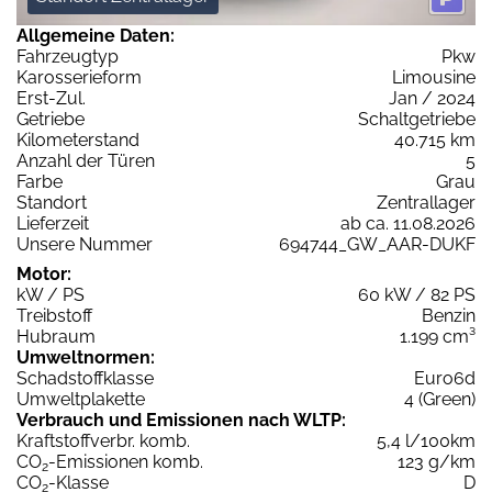
Allgemeine Daten:
Fahrzeugtyp
Pkw
Karosserieform
Limousine
Erst-Zul.
Jan / 2024
Getriebe
Schaltgetriebe
Kilometerstand
40.715 km
Anzahl der Türen
5
Farbe
Grau
Standort
Zentrallager
Lieferzeit
ab ca. 11.08.2026
Unsere Nummer
694744_GW_AAR-DUKF
Motor:
kW / PS
60 kW / 82 PS
Treibstoff
Benzin
Hubraum
1.199 cm³
Umweltnormen:
Schadstoffklasse
Euro6d
Umweltplakette
4 (Green)
Verbrauch und Emissionen nach WLTP:
Kraftstoffverbr. komb.
5,4 l/100km
CO
-Emissionen komb.
123 g/km
2
CO
-Klasse
D
2