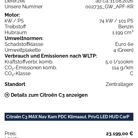
Lieferzeit
ab ca. 11.08.2026
Unsere Nummer
002735_GW_APF-KR
Motor:
kW / PS
74 kW / 101 PS
Treibstoff
Benzin
Hubraum
1.199 cm³
Umweltnormen:
Schadstoffklasse
Euro 6e
Umweltplakette
4 (Green)
Verbrauch und Emissionen nach WLTP:
Kraftstoffverbr. komb.
5,0 l/100km
CO
-Emissionen komb.
114 g/km
2
CO
-Klasse
C
2
Standort
Zentrallager
Details zum Citroën C3 anzeigen
Citroën C3 MAX Nav Kam PDC Klimaaut. PrivG LED HUD CarP
Preis:
23.199,00 €