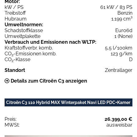
Motor:
kW / PS
61 kW / 83 PS
Treibstoff
Benzin
Hubraum
1.199 cm³
Umweltnormen:
Schadstoffklasse
Euro6d
Umweltplakette
1 (None)
Verbrauch und Emissionen nach WLTP:
Kraftstoffverbr. komb.
5,5 l/100km
CO
-Emissionen komb.
123 g/km
2
CO
-Klasse
D
2
Standort
Zentrallager
Details zum Citroën C3 anzeigen
Citroën C3 110 Hybrid MAX Winterpaket Navi LED PDC+Kamer
Preis:
26.399,00 €
MWSt:
ausweisbar