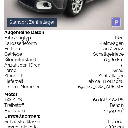
Standort Zentrallager
Allgemeine Daten:
Fahrzeugtyp
Pkw
Karosserieform
Kleinwagen
Erst-Zul.
Jan / 2024
Getriebe
Schaltgetriebe
Kilometerstand
6.560 km
Anzahl der Türen
5
Farbe
Grau
Standort
Zentrallager
Lieferzeit
ab ca. 11.08.2026
Unsere Nummer
694742_GW_APF-MH
Motor:
kW / PS
60 kW / 82 PS
Treibstoff
Benzin
Hubraum
1.199 cm³
Umweltnormen:
Schadstoffklasse
Euro6d
Umweltplakette
4 (Green)