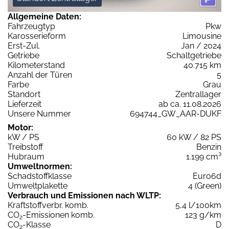
Allgemeine Daten:
Fahrzeugtyp
Pkw
Karosserieform
Limousine
Erst-Zul.
Jan / 2024
Getriebe
Schaltgetriebe
Kilometerstand
40.715 km
Anzahl der Türen
5
Farbe
Grau
Standort
Zentrallager
Lieferzeit
ab ca. 11.08.2026
Unsere Nummer
694744_GW_AAR-DUKF
Motor:
kW / PS
60 kW / 82 PS
Treibstoff
Benzin
Hubraum
1.199 cm³
Umweltnormen:
Schadstoffklasse
Euro6d
Umweltplakette
4 (Green)
Verbrauch und Emissionen nach WLTP:
Kraftstoffverbr. komb.
5,4 l/100km
CO
-Emissionen komb.
123 g/km
2
CO
-Klasse
D
2