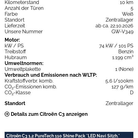
Kilometerstand
10 km
Anzahl der Türen
5
Farbe
Weiß
Standort
Zentrallager
Lieferzeit
ab ca. 22.10.2026
Unsere Nummer
GW-V349
Motor:
kW / PS
74 kW / 101 PS
Treibstoff
Benzin
Hubraum
1.199 cm³
Umweltnormen:
Umweltplakette
1 (None)
Verbrauch und Emissionen nach WLTP:
Kraftstoffverbr. komb.
5,6 l/100km
CO
-Emissionen komb.
127 g/km
2
CO
-Klasse
D
2
Standort
Zentrallager
Details zum Citroën C3 anzeigen
Citroën C3 1.2 PureTech 110 Shine Pack *LED Navi Sitzh.*