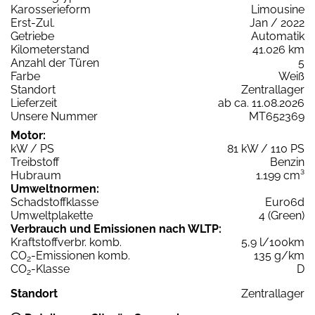
Karosserieform
Limousine
Erst-Zul.
Jan / 2022
Getriebe
Automatik
Kilometerstand
41.026 km
Anzahl der Türen
5
Farbe
Weiß
Standort
Zentrallager
Lieferzeit
ab ca. 11.08.2026
Unsere Nummer
MT652369
Motor:
kW / PS
81 kW / 110 PS
Treibstoff
Benzin
Hubraum
1.199 cm³
Umweltnormen:
Schadstoffklasse
Euro6d
Umweltplakette
4 (Green)
Verbrauch und Emissionen nach WLTP:
Kraftstoffverbr. komb.
5,9 l/100km
CO
-Emissionen komb.
135 g/km
2
CO
-Klasse
D
2
Standort
Zentrallager