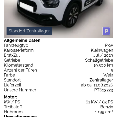
Standort Zentrallager
Allgemeine Daten:
Fahrzeugtyp
Pkw
Karosserieform
Kleinwagen
Erst-Zul.
Jul / 2023
Getriebe
Schaltgetriebe
Kilometerstand
19.500 km
Anzahl der Türen
5
Farbe
Weiß
Standort
Zentrallager
Lieferzeit
ab ca. 11.08.2026
Unsere Nummer
PT623223
Motor:
kW / PS
61 kW / 83 PS
Treibstoff
Benzin
Hubraum
1.199 cm³
Umweltnormen: