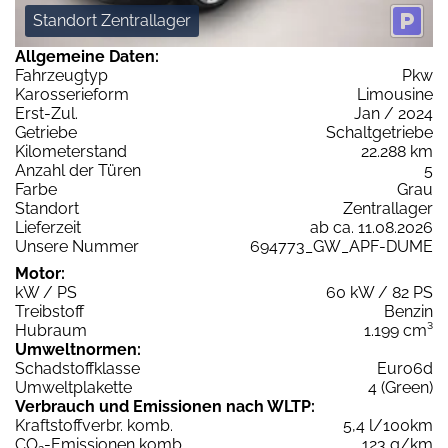
Standort Zentrallager
Allgemeine Daten:
Fahrzeugtyp
Pkw
Karosserieform
Limousine
Erst-Zul.
Jan / 2024
Getriebe
Schaltgetriebe
Kilometerstand
22.288 km
Anzahl der Türen
5
Farbe
Grau
Standort
Zentrallager
Lieferzeit
ab ca. 11.08.2026
Unsere Nummer
694773_GW_APF-DUME
Motor:
kW / PS
60 kW / 82 PS
Treibstoff
Benzin
Hubraum
1.199 cm³
Umweltnormen:
Schadstoffklasse
Euro6d
Umweltplakette
4 (Green)
Verbrauch und Emissionen nach WLTP:
Kraftstoffverbr. komb.
5,4 l/100km
CO
-Emissionen komb.
123 g/km