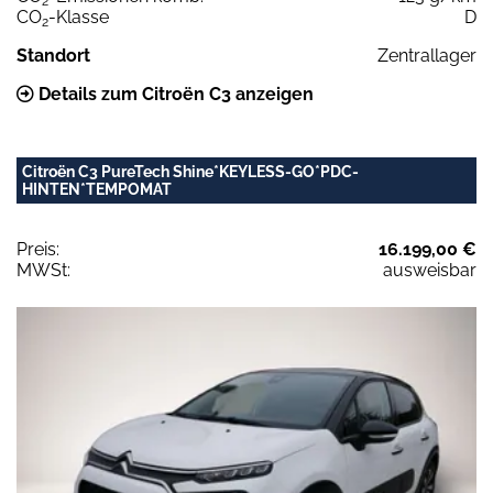
2
CO
-Klasse
D
2
Standort
Zentrallager
Details zum Citroën C3 anzeigen
Citroën C3 PureTech Shine*KEYLESS-GO*PDC-
HINTEN*TEMPOMAT
Preis:
16.199,00 €
MWSt:
ausweisbar