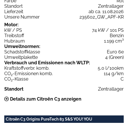
Farbe
Rot
Standort
Zentrallager
Lieferzeit
ab ca. 11.08.2026
Unsere Nummer
235602_GW_APF-KR
Motor:
kW / PS
74 kW / 101 PS
Treibstoff
Benzin
Hubraum
1.199 cm³
Umweltnormen:
Schadstoffklasse
Euro 6e
Umweltplakette
4 (Green)
Verbrauch und Emissionen nach WLTP:
Kraftstoffverbr. komb.
5,0 l/100km
CO
-Emissionen komb.
114 g/km
2
CO
-Klasse
C
2
Standort
Zentrallager
Details zum Citroën C3 anzeigen
Citroën C3 Origins PureTech 83 S&S YOU! YOU