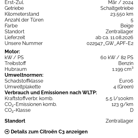
Erst-Zul.
Mär / 2024
Getriebe
Schaltgetriebe
Kilometerstand
23.550 km
Anzahl der Türen
5
Farbe
Beige
Standort
Zentrallager
Lieferzeit
ab ca. 11.08.2026
Unsere Nummer
022947_GW_APF-E2
Motor:
kW / PS
60 kW / 82 PS
Treibstoff
Benzin
Hubraum
1.199 cm³
Umweltnormen:
Schadstoffklasse
Euro6
Umweltplakette
4 (Green)
Verbrauch und Emissionen nach WLTP:
Kraftstoffverbr. komb.
5,5 l/100km
CO
-Emissionen komb.
123 g/km
2
CO
-Klasse
D
2
Standort
Zentrallager
Details zum Citroën C3 anzeigen