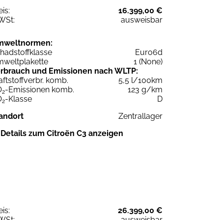
eis:
16.399,00 €
WSt:
ausweisbar
mweltnormen:
hadstoffklasse
Euro6d
weltplakette
1 (None)
rbrauch und Emissionen nach WLTP:
aftstoffverbr. komb.
5,5 l/100km
O
-Emissionen komb.
123 g/km
2
O
-Klasse
D
2
andort
Zentrallager
Details zum Citroën C3 anzeigen
eis:
26.399,00 €
WSt:
ausweisbar