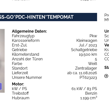
Pr
LESS-GO*PDC-HINTEN*TEMPOMAT
M
Allgemeine Daten:
U
Fahrzeugtyp
Pkw
Sc
Karosserieform
Kleinwagen
Um
Erst-Zul.
Jul / 2023
Ve
Getriebe
Schaltgetriebe
Kr
Kilometerstand
19.500 km
C
Anzahl der Türen
5
C
Farbe
Weiß
St
Standort
Zentrallager
Lieferzeit
ab ca. 11.08.2026
Unsere Nummer
PT623223
Motor:
kW / PS
61 kW / 83 PS
Treibstoff
Benzin
Hubraum
1.199 cm³