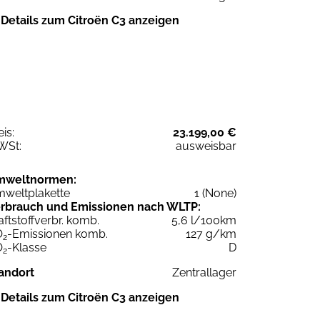
Details zum Citroën C3 anzeigen
eis:
23.199,00 €
WSt:
ausweisbar
mweltnormen:
weltplakette
1 (None)
rbrauch und Emissionen nach WLTP:
aftstoffverbr. komb.
5,6 l/100km
O
-Emissionen komb.
127 g/km
2
O
-Klasse
D
2
andort
Zentrallager
Details zum Citroën C3 anzeigen