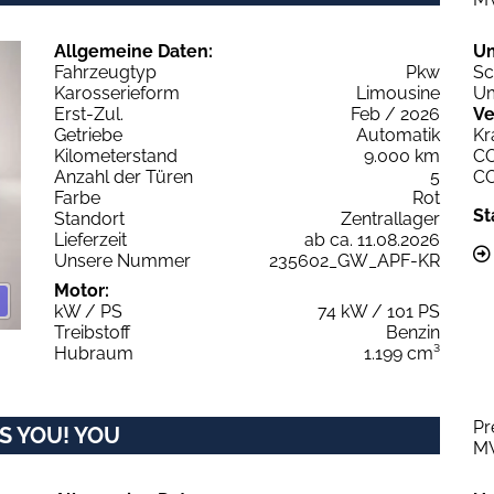
Allgemeine Daten:
U
Fahrzeugtyp
Pkw
Sc
Karosserieform
Limousine
Um
Erst-Zul.
Feb / 2026
Ve
Getriebe
Automatik
Kr
Kilometerstand
9.000 km
C
Anzahl der Türen
5
C
Farbe
Rot
St
Standort
Zentrallager
Lieferzeit
ab ca. 11.08.2026
Unsere Nummer
235602_GW_APF-KR
Motor:
kW / PS
74 kW / 101 PS
Treibstoff
Benzin
Hubraum
1.199 cm³
Pr
&S YOU! YOU
M