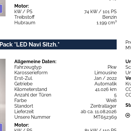
Motor:
kW / PS
74 kW / 101 PS
Treibstoff
Benzin
Hubraum
1.199 cm³
Pr
Pack *LED Navi Sitzh.*
M
Allgemeine Daten:
U
Fahrzeugtyp
Pkw
Sc
Karosserieform
Limousine
Um
Erst-Zul.
Jan / 2022
Ve
Getriebe
Automatik
Kr
Kilometerstand
41.026 km
C
Anzahl der Türen
5
C
Farbe
Weiß
St
Standort
Zentrallager
Lieferzeit
ab ca. 11.08.2026
Unsere Nummer
MT652369
Motor:
kW / PS
81 kW / 110 PS