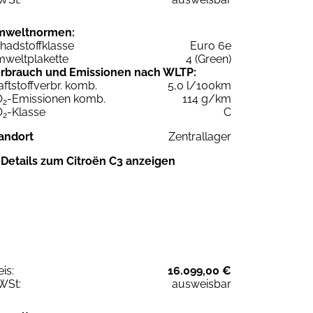
mweltnormen:
hadstoffklasse
Euro 6e
weltplakette
4 (Green)
rbrauch und Emissionen nach WLTP:
aftstoffverbr. komb.
5,0 l/100km
O
-Emissionen komb.
114 g/km
2
O
-Klasse
C
2
andort
Zentrallager
Details zum Citroën C3 anzeigen
eis:
16.099,00 €
WSt:
ausweisbar