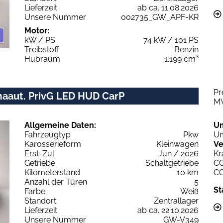
Lieferzeit
ab ca. 11.08.2026
Unsere Nummer
002735_GW_APF-KR
Motor:
kW / PS
74 kW / 101 PS
Treibstoff
Benzin
Hubraum
1.199 cm³
Pr
aaut. PrivG LED HUD CarP
M
Allgemeine Daten:
U
Fahrzeugtyp
Pkw
Um
Karosserieform
Kleinwagen
Ve
Erst-Zul.
Jun / 2026
Kr
Getriebe
Schaltgetriebe
C
Kilometerstand
10 km
C
Anzahl der Türen
5
St
Farbe
Weiß
Standort
Zentrallager
Lieferzeit
ab ca. 22.10.2026
Unsere Nummer
GW-V349