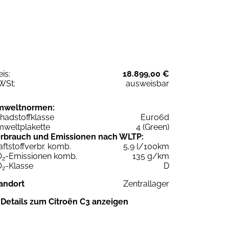
eis:
18.899,00 €
WSt:
ausweisbar
mweltnormen:
hadstoffklasse
Euro6d
weltplakette
4 (Green)
rbrauch und Emissionen nach WLTP:
aftstoffverbr. komb.
5,9 l/100km
O
-Emissionen komb.
135 g/km
2
O
-Klasse
D
2
andort
Zentrallager
Details zum Citroën C3 anzeigen