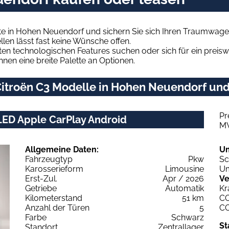
te in Hohen Neuendorf und sichern Sie sich Ihren Traumwage
len lässt fast keine Wünsche offen.
en technologischen Features suchen oder sich für ein preiswe
hnen eine breite Palette an Optionen.
itroën C3 Modelle in Hohen Neuendorf und 
Pr
LED Apple CarPlay Android
M
Allgemeine Daten:
U
Fahrzeugtyp
Pkw
Sc
Karosserieform
Limousine
Um
Erst-Zul.
Apr / 2026
Ve
Getriebe
Automatik
Kr
Kilometerstand
51 km
C
Anzahl der Türen
5
C
Farbe
Schwarz
St
Standort
Zentrallager