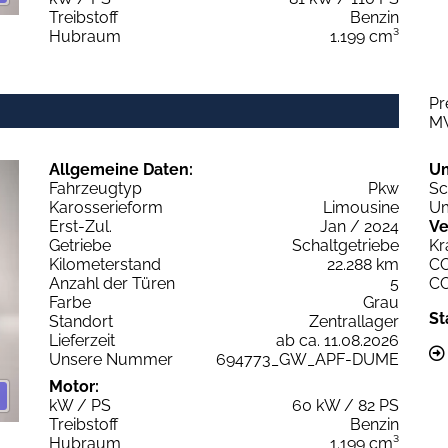
Treibstoff
Benzin
Hubraum
1.199 cm³
Pr
M
Allgemeine Daten:
U
Fahrzeugtyp
Pkw
Sc
Karosserieform
Limousine
Um
Erst-Zul.
Jan / 2024
Ve
Getriebe
Schaltgetriebe
Kr
Kilometerstand
22.288 km
C
Anzahl der Türen
5
C
Farbe
Grau
St
Standort
Zentrallager
Lieferzeit
ab ca. 11.08.2026
Unsere Nummer
694773_GW_APF-DUME
Motor:
kW / PS
60 kW / 82 PS
Treibstoff
Benzin
Hubraum
1.199 cm³