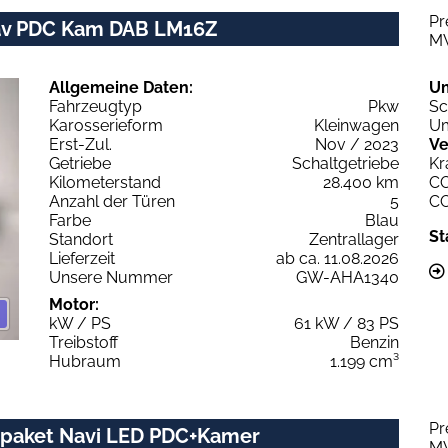
Pr
Nav PDC Kam DAB LM16Z
M
Allgemeine Daten:
U
Fahrzeugtyp
Pkw
Sc
Karosserieform
Kleinwagen
Um
Erst-Zul.
Nov / 2023
Ve
Getriebe
Schaltgetriebe
Kr
Kilometerstand
28.400 km
C
Anzahl der Türen
5
C
Farbe
Blau
St
Standort
Zentrallager
Lieferzeit
ab ca. 11.08.2026
Unsere Nummer
GW-AHA1340
Motor:
kW / PS
61 kW / 83 PS
Treibstoff
Benzin
Hubraum
1.199 cm³
Pr
rpaket Navi LED PDC+Kamer
M