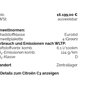
eis:
16.199,00 €
WSt:
ausweisbar
mweltnormen:
hadstoffklasse
Euro6d
weltplakette
4 (Green)
rbrauch und Emissionen nach WLTP:
aftstoffverbr. komb.
6,1 l/100km
O
-Emissionen komb.
124 g/km
2
O
-Klasse
D
2
andort
Zentrallager
Details zum Citroën C3 anzeigen