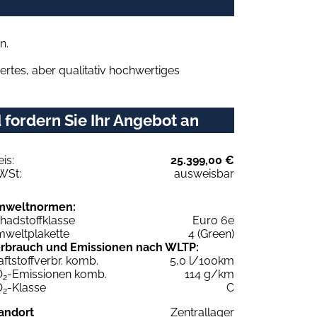
n.
rtes, aber qualitativ hochwertiges
fordern Sie Ihr Angebot an
eis:
25.399,00 €
WSt:
ausweisbar
mweltnormen:
hadstoffklasse
Euro 6e
weltplakette
4 (Green)
rbrauch und Emissionen nach WLTP:
aftstoffverbr. komb.
5,0 l/100km
O
-Emissionen komb.
114 g/km
2
O
-Klasse
C
2
andort
Zentrallager