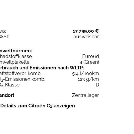
eis:
17.799,00 €
WSt:
ausweisbar
mweltnormen:
hadstoffklasse
Euro6d
weltplakette
4 (Green)
rbrauch und Emissionen nach WLTP:
aftstoffverbr. komb.
5,4 l/100km
O
-Emissionen komb.
123 g/km
2
O
-Klasse
D
2
andort
Zentrallager
Details zum Citroën C3 anzeigen