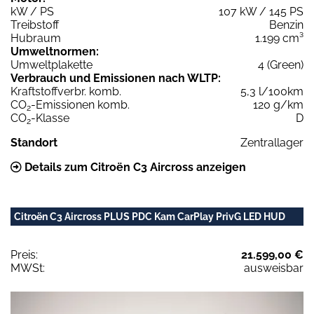
kW / PS
107 kW / 145 PS
Treibstoff
Benzin
Hubraum
1.199 cm³
Umweltnormen:
Umweltplakette
4 (Green)
Verbrauch und Emissionen nach WLTP:
Kraftstoffverbr. komb.
5,3 l/100km
CO
-Emissionen komb.
120 g/km
2
CO
-Klasse
D
2
Standort
Zentrallager
Details zum Citroën C3 Aircross anzeigen
Citroën C3 Aircross PLUS PDC Kam CarPlay PrivG LED HUD
Preis:
21.599,00 €
MWSt:
ausweisbar