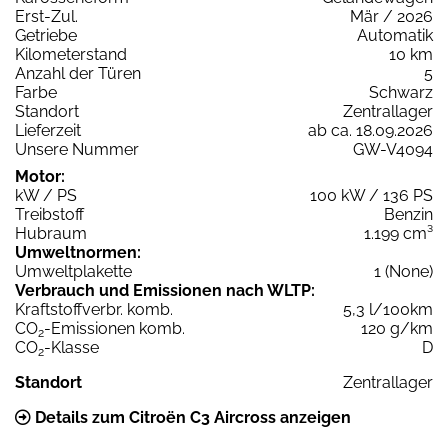
Erst-Zul.
Mär / 2026
Getriebe
Automatik
Kilometerstand
10 km
Anzahl der Türen
5
Farbe
Schwarz
Standort
Zentrallager
Lieferzeit
ab ca. 18.09.2026
Unsere Nummer
GW-V4094
Motor:
kW / PS
100 kW / 136 PS
Treibstoff
Benzin
Hubraum
1.199 cm³
Umweltnormen:
Umweltplakette
1 (None)
Verbrauch und Emissionen nach WLTP:
Kraftstoffverbr. komb.
5,3 l/100km
CO
-Emissionen komb.
120 g/km
2
CO
-Klasse
D
2
Standort
Zentrallager
Details zum Citroën C3 Aircross anzeigen