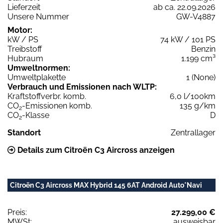
Lieferzeit
ab ca. 22.09.2026
Unsere Nummer
GW-V4887
Motor:
kW / PS
74 kW / 101 PS
Treibstoff
Benzin
Hubraum
1.199 cm³
Umweltnormen:
Umweltplakette
1 (None)
Verbrauch und Emissionen nach WLTP:
Kraftstoffverbr. komb.
6,0 l/100km
CO
-Emissionen komb.
135 g/km
2
CO
-Klasse
D
2
Standort
Zentrallager
Details zum Citroën C3 Aircross anzeigen
Citroën C3 Aircross MAX Hybrid 145 6AT Android Auto*Navi
Preis:
27.299,00 €
MWSt:
ausweisbar