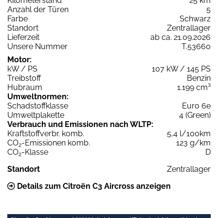
Kilometerstand
25 km
Anzahl der Türen
5
Farbe
Schwarz
Standort
Zentrallager
Lieferzeit
ab ca. 21.09.2026
Unsere Nummer
T.53660
Motor:
kW / PS
107 kW / 145 PS
Treibstoff
Benzin
Hubraum
1.199 cm³
Umweltnormen:
Schadstoffklasse
Euro 6e
Umweltplakette
4 (Green)
Verbrauch und Emissionen nach WLTP:
Kraftstoffverbr. komb.
5,4 l/100km
CO
-Emissionen komb.
123 g/km
2
CO
-Klasse
D
2
Standort
Zentrallager
Details zum Citroën C3 Aircross anzeigen