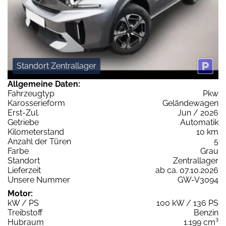
Standort Zentrallager
Allgemeine Daten:
Fahrzeugtyp
Pkw
Karosserieform
Geländewagen
Erst-Zul.
Jun / 2026
Getriebe
Automatik
Kilometerstand
10 km
Anzahl der Türen
5
Farbe
Grau
Standort
Zentrallager
Lieferzeit
ab ca. 07.10.2026
Unsere Nummer
GW-V3094
Motor:
kW / PS
100 kW / 136 PS
Treibstoff
Benzin
Hubraum
1.199 cm³