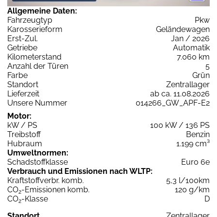
Allgemeine Daten:
Fahrzeugtyp
Pkw
Karosserieform
Geländewagen
Erst-Zul.
Jan / 2026
Getriebe
Automatik
Kilometerstand
7.060 km
Anzahl der Türen
5
Farbe
Grün
Standort
Zentrallager
Lieferzeit
ab ca. 11.08.2026
Unsere Nummer
014266_GW_APF-E2
Motor:
kW / PS
100 kW / 136 PS
Treibstoff
Benzin
Hubraum
1.199 cm³
Umweltnormen:
Schadstoffklasse
Euro 6e
Verbrauch und Emissionen nach WLTP:
Kraftstoffverbr. komb.
5,3 l/100km
CO
-Emissionen komb.
120 g/km
2
CO
-Klasse
D
2
Standort
Zentrallager