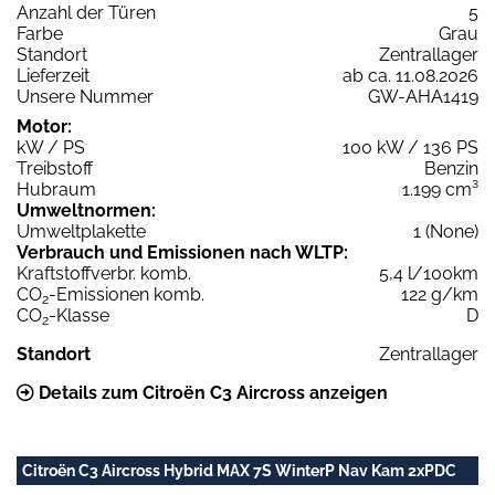
Anzahl der Türen
5
Farbe
Grau
Standort
Zentrallager
Lieferzeit
ab ca. 11.08.2026
Unsere Nummer
GW-AHA1419
Motor:
kW / PS
100 kW / 136 PS
Treibstoff
Benzin
Hubraum
1.199 cm³
Umweltnormen:
Umweltplakette
1 (None)
Verbrauch und Emissionen nach WLTP:
Kraftstoffverbr. komb.
5,4 l/100km
CO
-Emissionen komb.
122 g/km
2
CO
-Klasse
D
2
Standort
Zentrallager
Details zum Citroën C3 Aircross anzeigen
Citroën C3 Aircross Hybrid MAX 7S WinterP Nav Kam 2xPDC