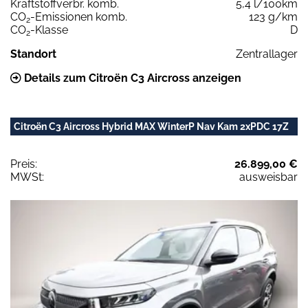
Kraftstoffverbr. komb.
5,4 l/100km
CO
-Emissionen komb.
123 g/km
2
CO
-Klasse
D
2
Standort
Zentrallager
Details zum Citroën C3 Aircross anzeigen
Citroën C3 Aircross Hybrid MAX WinterP Nav Kam 2xPDC 17Z
Preis:
26.899,00 €
MWSt:
ausweisbar