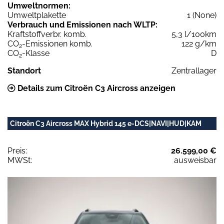
Umweltnormen:
Umweltplakette
1 (None)
Verbrauch und Emissionen nach WLTP:
Kraftstoffverbr. komb.
5,3 l/100km
CO
-Emissionen komb.
122 g/km
2
CO
-Klasse
D
2
Standort
Zentrallager
Details zum Citroën C3 Aircross anzeigen
Citroën C3 Aircross MAX Hybrid 145 e-DCS|NAVI|HUD|KAM
Preis:
26.599,00 €
MWSt:
ausweisbar