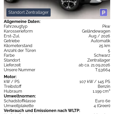
Standort Zentrallager
Allgemeine Daten:
Fahrzeugtyp
Pkw
Karosserieform
Geländewagen
Erst-Zul.
Aug / 2026
Getriebe
Automatik
Kilometerstand
25 km
Anzahl der Türen
5
Farbe
Schwarz
Standort
Zentrallager
Lieferzeit
ab ca. 21.09.2026
Unsere Nummer
T.53664
Motor:
kW / PS
107 kW / 145 PS
Treibstoff
Benzin
Hubraum
1.199 cm³
Umweltnormen:
Schadstoffklasse
Euro 6e
Umweltplakette
4 (Green)
Verbrauch und Emissionen nach WLTP: