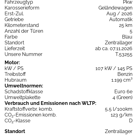
Fahrzeugtyp
Pkw
Karosserieform
Geländewagen
Erst-Zul.
Aug / 2026
Getriebe
Automatik
Kilometerstand
25 km
Anzahl der Türen
5
Farbe
Blau
Standort
Zentrallager
Lieferzeit
ab ca. 07.11.2026
Unsere Nummer
T.53255
Motor:
kW / PS
107 kW / 145 PS
Treibstoff
Benzin
Hubraum
1.199 cm³
Umweltnormen:
Schadstoffklasse
Euro 6e
Umweltplakette
4 (Green)
Verbrauch und Emissionen nach WLTP:
Kraftstoffverbr. komb.
5,5 l/100km
CO
-Emissionen komb.
123 g/km
2
CO
-Klasse
D
2
Standort
Zentrallager