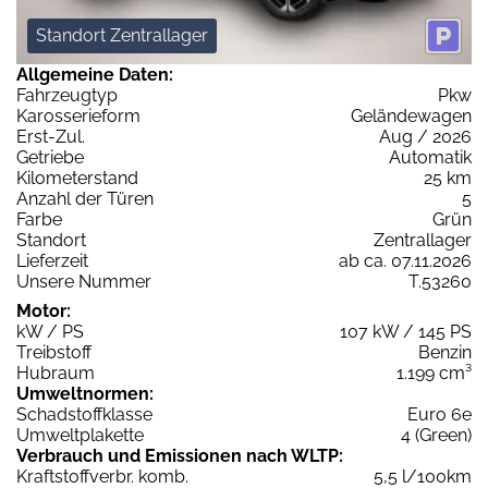
Standort Zentrallager
Allgemeine Daten:
Fahrzeugtyp
Pkw
Karosserieform
Geländewagen
Erst-Zul.
Aug / 2026
Getriebe
Automatik
Kilometerstand
25 km
Anzahl der Türen
5
Farbe
Grün
Standort
Zentrallager
Lieferzeit
ab ca. 07.11.2026
Unsere Nummer
T.53260
Motor:
kW / PS
107 kW / 145 PS
Treibstoff
Benzin
Hubraum
1.199 cm³
Umweltnormen:
Schadstoffklasse
Euro 6e
Umweltplakette
4 (Green)
Verbrauch und Emissionen nach WLTP:
Kraftstoffverbr. komb.
5,5 l/100km