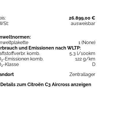
eis:
26.899,00 €
WSt:
ausweisbar
mweltnormen:
weltplakette
1 (None)
rbrauch und Emissionen nach WLTP:
aftstoffverbr. komb.
5,3 l/100km
O
-Emissionen komb.
122 g/km
2
O
-Klasse
D
2
andort
Zentrallager
Details zum Citroën C3 Aircross anzeigen