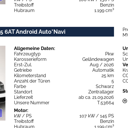
Treibstoff
Benzin
Hubraum
1.199 cm³
Pr
45 6AT Android Auto*Navi
M
Allgemeine Daten:
U
Fahrzeugtyp
Pkw
Sc
Karosserieform
Geländewagen
Um
Erst-Zul.
Aug / 2026
Ve
Getriebe
Automatik
Kr
Kilometerstand
25 km
C
Anzahl der Türen
5
C
Farbe
Schwarz
St
Standort
Zentrallager
Lieferzeit
ab ca. 21.09.2026
Unsere Nummer
T.53664
Motor:
kW / PS
107 kW / 145 PS
Treibstoff
Benzin
Hubraum
1.199 cm³