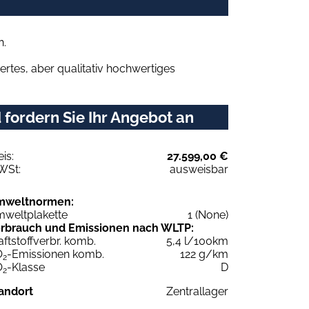
n.
rtes, aber qualitativ hochwertiges
 fordern Sie Ihr Angebot an
eis:
27.599,00 €
WSt:
ausweisbar
mweltnormen:
weltplakette
1 (None)
rbrauch und Emissionen nach WLTP:
aftstoffverbr. komb.
5,4 l/100km
O
-Emissionen komb.
122 g/km
2
O
-Klasse
D
2
andort
Zentrallager