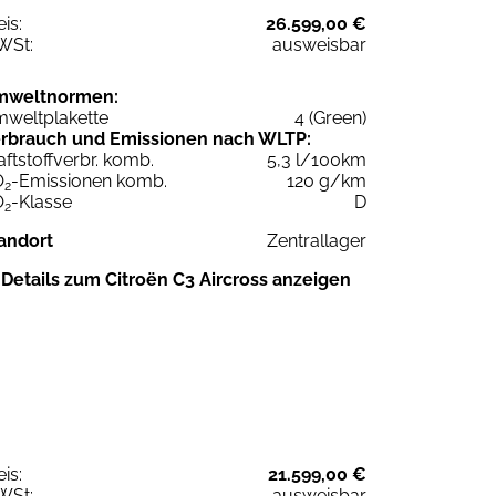
eis:
26.599,00 €
WSt:
ausweisbar
mweltnormen:
weltplakette
4 (Green)
rbrauch und Emissionen nach WLTP:
aftstoffverbr. komb.
5,3 l/100km
O
-Emissionen komb.
120 g/km
2
O
-Klasse
D
2
andort
Zentrallager
Details zum Citroën C3 Aircross anzeigen
eis:
21.599,00 €
WSt:
ausweisbar