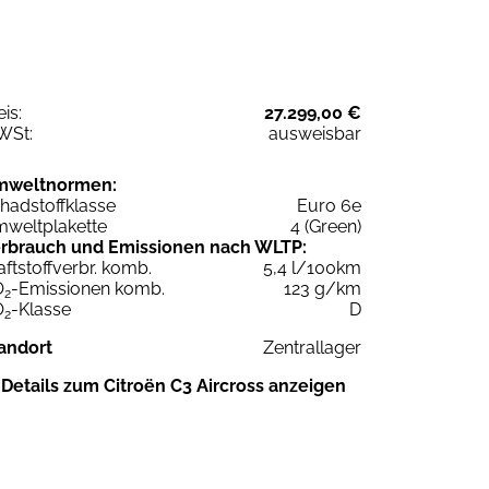
eis:
27.299,00 €
WSt:
ausweisbar
mweltnormen:
hadstoffklasse
Euro 6e
weltplakette
4 (Green)
rbrauch und Emissionen nach WLTP:
aftstoffverbr. komb.
5,4 l/100km
O
-Emissionen komb.
123 g/km
2
O
-Klasse
D
2
andort
Zentrallager
Details zum Citroën C3 Aircross anzeigen