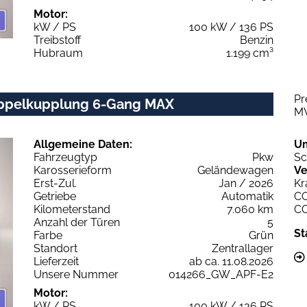
Motor:
kW / PS
100 kW / 136 PS
Treibstoff
Benzin
Hubraum
1.199 cm³
Pr
Doppelkupplung 6-Gang MAX
M
Allgemeine Daten:
U
Fahrzeugtyp
Pkw
Sc
Karosserieform
Geländewagen
Ve
Erst-Zul.
Jan / 2026
Kr
Getriebe
Automatik
C
Kilometerstand
7.060 km
C
Anzahl der Türen
5
St
Farbe
Grün
Standort
Zentrallager
Lieferzeit
ab ca. 11.08.2026
Unsere Nummer
014266_GW_APF-E2
Motor:
kW / PS
100 kW / 136 PS