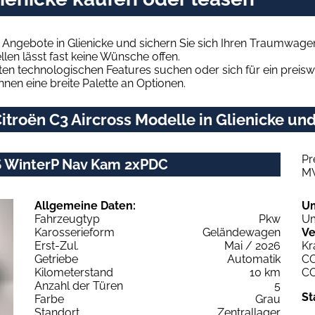
 Angebote in Glienicke und sichern Sie sich Ihren Traumwage
len lässt fast keine Wünsche offen.
en technologischen Features suchen oder sich für ein preiswe
hnen eine breite Palette an Optionen.
troën C3 Aircross Modelle in Glienicke und
Pr
7S WinterP Nav Kam 2xPDC
M
Allgemeine Daten:
U
Fahrzeugtyp
Pkw
Um
Karosserieform
Geländewagen
Ve
Erst-Zul.
Mai / 2026
Kr
Getriebe
Automatik
C
Kilometerstand
10 km
C
Anzahl der Türen
5
St
Farbe
Grau
Standort
Zentrallager