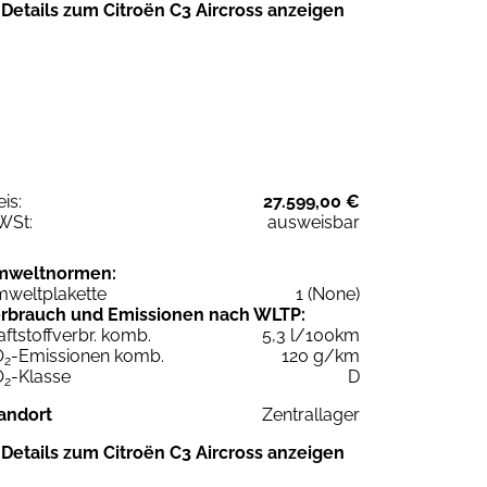
Details zum Citroën C3 Aircross anzeigen
eis:
27.599,00 €
WSt:
ausweisbar
mweltnormen:
weltplakette
1 (None)
rbrauch und Emissionen nach WLTP:
aftstoffverbr. komb.
5,3 l/100km
O
-Emissionen komb.
120 g/km
2
O
-Klasse
D
2
andort
Zentrallager
Details zum Citroën C3 Aircross anzeigen