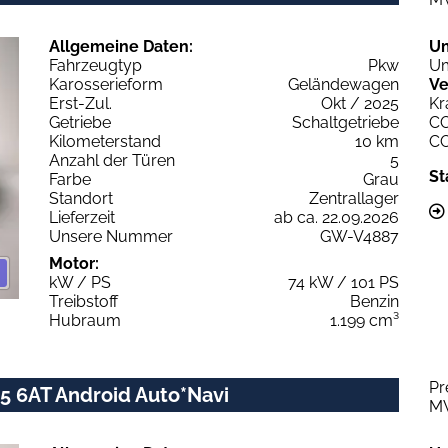
Allgemeine Daten:
U
Fahrzeugtyp
Pkw
Um
Karosserieform
Geländewagen
Ve
Erst-Zul.
Okt / 2025
Kr
Getriebe
Schaltgetriebe
C
Kilometerstand
10 km
C
Anzahl der Türen
5
St
Farbe
Grau
Standort
Zentrallager
Lieferzeit
ab ca. 22.09.2026
Unsere Nummer
GW-V4887
Motor:
kW / PS
74 kW / 101 PS
Treibstoff
Benzin
Hubraum
1.199 cm³
Pr
45 6AT Android Auto*Navi
M