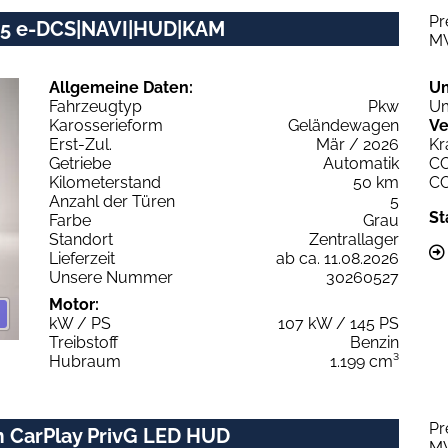
Pr
145 e-DCS|NAVI|HUD|KAM
M
Allgemeine Daten:
U
Fahrzeugtyp
Pkw
Um
Karosserieform
Geländewagen
Ve
Erst-Zul.
Mär / 2026
Kr
Getriebe
Automatik
C
Kilometerstand
50 km
C
Anzahl der Türen
5
St
Farbe
Grau
Standort
Zentrallager
Lieferzeit
ab ca. 11.08.2026
Unsere Nummer
30260527
Motor:
kW / PS
107 kW / 145 PS
Treibstoff
Benzin
Hubraum
1.199 cm³
Pr
m CarPlay PrivG LED HUD
M