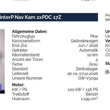
Pr
WinterP Nav Kam 2xPDC 17Z
M
Allgemeine Daten:
U
Fahrzeugtyp
Pkw
Um
Karosserieform
Geländewagen
Ve
Erst-Zul.
Jun / 2026
Kr
Getriebe
Automatik
C
Kilometerstand
10 km
C
Anzahl der Türen
5
St
Farbe
Grau
Standort
Zentrallager
Lieferzeit
ab ca. 07.10.2026
Unsere Nummer
GW-V3094
Motor:
kW / PS
100 kW / 136 PS
Treibstoff
Benzin
Hubraum
1.199 cm³