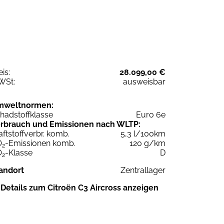
eis:
28.099,00 €
WSt:
ausweisbar
mweltnormen:
hadstoffklasse
Euro 6e
rbrauch und Emissionen nach WLTP:
aftstoffverbr. komb.
5,3 l/100km
O
-Emissionen komb.
120 g/km
2
O
-Klasse
D
2
andort
Zentrallager
Details zum Citroën C3 Aircross anzeigen