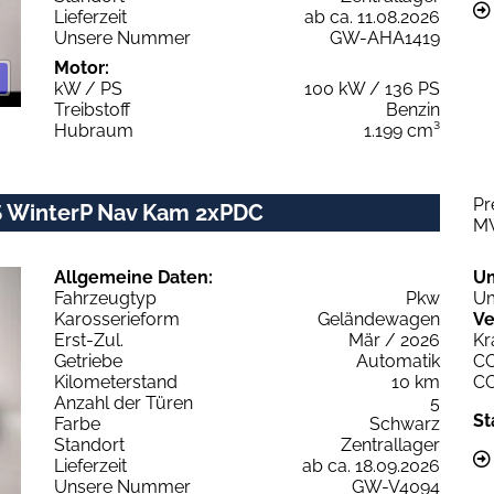
Lieferzeit
ab ca. 11.08.2026
Unsere Nummer
GW-AHA1419
Motor:
kW / PS
100 kW / 136 PS
Treibstoff
Benzin
Hubraum
1.199 cm³
Pr
7S WinterP Nav Kam 2xPDC
M
Allgemeine Daten:
U
Fahrzeugtyp
Pkw
Um
Karosserieform
Geländewagen
Ve
Erst-Zul.
Mär / 2026
Kr
Getriebe
Automatik
C
Kilometerstand
10 km
C
Anzahl der Türen
5
St
Farbe
Schwarz
Standort
Zentrallager
Lieferzeit
ab ca. 18.09.2026
Unsere Nummer
GW-V4094