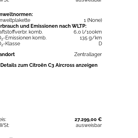
mweltnormen:
weltplakette
1 (None)
rbrauch und Emissionen nach WLTP:
aftstoffverbr. komb.
6,0 l/100km
O
-Emissionen komb.
135 g/km
2
O
-Klasse
D
2
andort
Zentrallager
Details zum Citroën C3 Aircross anzeigen
eis:
27.299,00 €
WSt:
ausweisbar