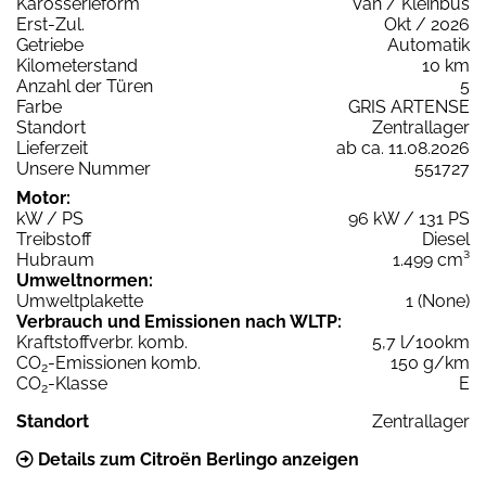
Karosserieform
Van / Kleinbus
Erst-Zul.
Okt / 2026
Getriebe
Automatik
Kilometerstand
10 km
Anzahl der Türen
5
Farbe
GRIS ARTENSE
Standort
Zentrallager
Lieferzeit
ab ca. 11.08.2026
Unsere Nummer
551727
Motor:
kW / PS
96 kW / 131 PS
Treibstoff
Diesel
Hubraum
1.499 cm³
Umweltnormen:
Umweltplakette
1 (None)
Verbrauch und Emissionen nach WLTP:
Kraftstoffverbr. komb.
5,7 l/100km
CO
-Emissionen komb.
150 g/km
2
CO
-Klasse
E
2
Standort
Zentrallager
Details zum Citroën Berlingo anzeigen