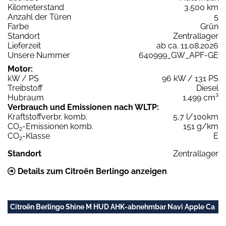
Kilometerstand
3.500 km
Anzahl der Türen
5
Farbe
Grün
Standort
Zentrallager
Lieferzeit
ab ca. 11.08.2026
Unsere Nummer
640999_GW_APF-GE
Motor:
kW / PS
96 kW / 131 PS
Treibstoff
Diesel
Hubraum
1.499 cm³
Verbrauch und Emissionen nach WLTP:
Kraftstoffverbr. komb.
5,7 l/100km
CO
-Emissionen komb.
151 g/km
2
CO
-Klasse
E
2
Standort
Zentrallager
Details zum Citroën Berlingo anzeigen
Citroën Berlingo Shine M HUD AHK-abnehmbar Navi Apple Ca