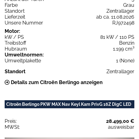
Farbe
Grau
Standort
Zentrallager
Lieferzeit
ab ca. 11.08.2026
Unsere Nummer
RJ972498
Motor:
kW / PS
81 kW / 110 PS
Treibstoff
Benzin
Hubraum
1.199 cm³
Umweltnormen:
Umweltplakette
1 (None)
Standort
Zentrallager
Details zum Citroën Berlingo anzeigen
Citroën Berlingo PKW MAX Nav Keyl Kam PrivG 16Z DigC LED
Preis:
28.499,00 €
MWSt:
ausweisbar