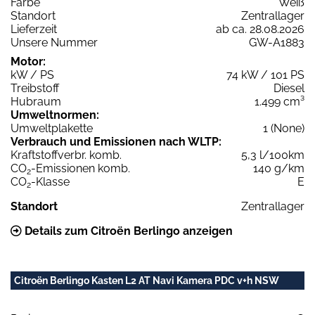
Farbe
Weiß
Standort
Zentrallager
Lieferzeit
ab ca. 28.08.2026
Unsere Nummer
GW-A1883
Motor:
kW / PS
74 kW / 101 PS
Treibstoff
Diesel
Hubraum
1.499 cm³
Umweltnormen:
Umweltplakette
1 (None)
Verbrauch und Emissionen nach WLTP:
Kraftstoffverbr. komb.
5,3 l/100km
CO
-Emissionen komb.
140 g/km
2
CO
-Klasse
E
2
Standort
Zentrallager
Details zum Citroën Berlingo anzeigen
Citroën Berlingo Kasten L2 AT Navi Kamera PDC v+h NSW