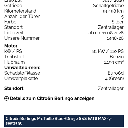
Erst-Zul.
Jul / 2019
Getriebe
Schaltgetriebe
Kilometerstand
91.498 km
Anzahl der Türen
5
Farbe
Silber
Standort
Zentrallager
Lieferzeit
ab ca. 11.08.2026
Unsere Nummer
1498-26
Motor:
kW / PS
81 kW / 110 PS
Treibstoff
Benzin
Hubraum
1.199 cm³
Umweltnormen:
Schadstoffklasse
Euro6d
Umweltplakette
4 (Green)
Standort
Zentrallager
Details zum Citroën Berlingo anzeigen
Citroën Berlingo M1 Taille BlueHDi 130 S&S EAT8 MAX (7-
seats) 96.