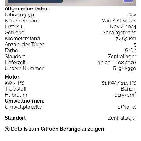
Allgemeine Daten:
Fahrzeugtyp
Pkw
Karosserieform
Van / Kleinbus
Erst-Zul.
Nov / 2024
Getriebe
Schaltgetriebe
Kilometerstand
7.465 km
Anzahl der Türen
5
Farbe
Grün
Standort
Zentrallager
Lieferzeit
ab ca. 11.08.2026
Unsere Nummer
RJ968390
Motor:
kW / PS
81 kW / 110 PS
Treibstoff
Benzin
Hubraum
1.199 cm³
Umweltnormen:
Umweltplakette
1 (None)
Standort
Zentrallager
Details zum Citroën Berlingo anzeigen