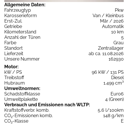
Allgemeine Daten:
Fahrzeugtyp
Pkw
Karosserieform
Van / Kleinbus
Erst-Zul.
Mär / 2026
Getriebe
Automatik
Kilometerstand
10 km
Anzahl der Türen
5
Farbe
Grau
Standort
Zentrallager
Lieferzeit
ab ca. 11.08.2026
Unsere Nummer
162930
Motor:
kW / PS
96 kW / 131 PS
Treibstoff
Diesel
Hubraum
1.499 cm³
Umweltnormen:
Schadstoffklasse
Euro6
Umweltplakette
4 (Green)
Verbrauch und Emissionen nach WLTP:
Kraftstoffverbr. komb.
5,6 l/100km
CO
-Emissionen komb.
148 g/km
2
CO
-Klasse
E
2