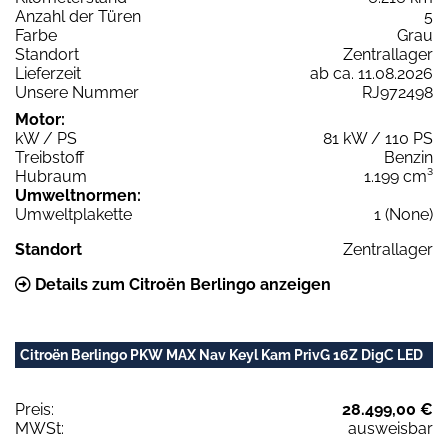
Anzahl der Türen
5
Farbe
Grau
Standort
Zentrallager
Lieferzeit
ab ca. 11.08.2026
Unsere Nummer
RJ972498
Motor:
kW / PS
81 kW / 110 PS
Treibstoff
Benzin
Hubraum
1.199 cm³
Umweltnormen:
Umweltplakette
1 (None)
Standort
Zentrallager
Details zum Citroën Berlingo anzeigen
Citroën Berlingo PKW MAX Nav Keyl Kam PrivG 16Z DigC LED
Preis:
28.499,00 €
MWSt:
ausweisbar