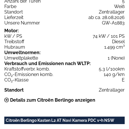
Anzahl der Türen
5
Farbe
Weiß
Standort
Zentrallager
Lieferzeit
ab ca. 28.08.2026
Unsere Nummer
GW-A1883
Motor:
kW / PS
74 kW / 101 PS
Treibstoff
Diesel
Hubraum
1.499 cm³
Umweltnormen:
Umweltplakette
1 (None)
Verbrauch und Emissionen nach WLTP:
Kraftstoffverbr. komb.
5,3 l/100km
CO
-Emissionen komb.
140 g/km
2
CO
-Klasse
E
2
Standort
Zentrallager
Details zum Citroën Berlingo anzeigen
Citroën Berlingo Kasten L2 AT Navi Kamera PDC v+h NSW