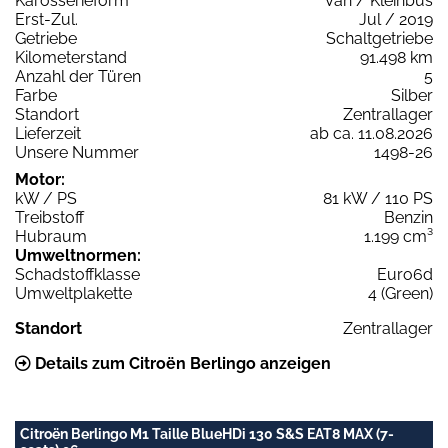
Karosserieform
Van / Kleinbus
Erst-Zul.
Jul / 2019
Getriebe
Schaltgetriebe
Kilometerstand
91.498 km
Anzahl der Türen
5
Farbe
Silber
Standort
Zentrallager
Lieferzeit
ab ca. 11.08.2026
Unsere Nummer
1498-26
Motor:
kW / PS
81 kW / 110 PS
Treibstoff
Benzin
Hubraum
1.199 cm³
Umweltnormen:
Schadstoffklasse
Euro6d
Umweltplakette
4 (Green)
Standort
Zentrallager
Details zum Citroën Berlingo anzeigen
Citroën Berlingo M1 Taille BlueHDi 130 S&S EAT8 MAX (7-