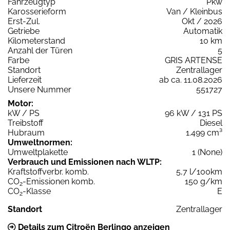
Fahrzeugtyp
Pkw
Karosserieform
Van / Kleinbus
Erst-Zul.
Okt / 2026
Getriebe
Automatik
Kilometerstand
10 km
Anzahl der Türen
5
Farbe
GRIS ARTENSE
Standort
Zentrallager
Lieferzeit
ab ca. 11.08.2026
Unsere Nummer
551727
Motor:
kW / PS
96 kW / 131 PS
Treibstoff
Diesel
Hubraum
1.499 cm³
Umweltnormen:
Umweltplakette
1 (None)
Verbrauch und Emissionen nach WLTP:
Kraftstoffverbr. komb.
5,7 l/100km
CO
-Emissionen komb.
150 g/km
2
CO
-Klasse
E
2
Standort
Zentrallager
Details zum Citroën Berlingo anzeigen