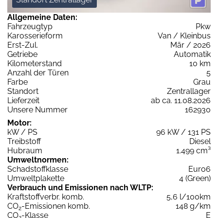
Allgemeine Daten:
Fahrzeugtyp
Pkw
Karosserieform
Van / Kleinbus
Erst-Zul.
Mär / 2026
Getriebe
Automatik
Kilometerstand
10 km
Anzahl der Türen
5
Farbe
Grau
Standort
Zentrallager
Lieferzeit
ab ca. 11.08.2026
Unsere Nummer
162930
Motor:
kW / PS
96 kW / 131 PS
Treibstoff
Diesel
Hubraum
1.499 cm³
Umweltnormen:
Schadstoffklasse
Euro6
Umweltplakette
4 (Green)
Verbrauch und Emissionen nach WLTP:
Kraftstoffverbr. komb.
5,6 l/100km
CO
-Emissionen komb.
148 g/km
2
CO
-Klasse
E
2