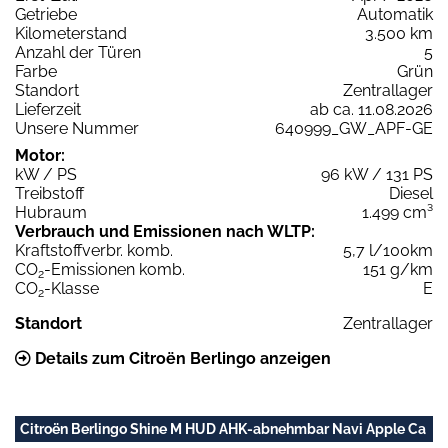
Getriebe
Automatik
Kilometerstand
3.500 km
Anzahl der Türen
5
Farbe
Grün
Standort
Zentrallager
Lieferzeit
ab ca. 11.08.2026
Unsere Nummer
640999_GW_APF-GE
Motor:
kW / PS
96 kW / 131 PS
Treibstoff
Diesel
Hubraum
1.499 cm³
Verbrauch und Emissionen nach WLTP:
Kraftstoffverbr. komb.
5,7 l/100km
CO
-Emissionen komb.
151 g/km
2
CO
-Klasse
E
2
Standort
Zentrallager
Details zum Citroën Berlingo anzeigen
Citroën Berlingo Shine M HUD AHK-abnehmbar Navi Apple Ca