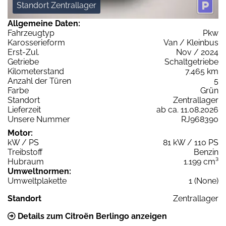
Standort Zentrallager
Allgemeine Daten:
Fahrzeugtyp
Pkw
Karosserieform
Van / Kleinbus
Erst-Zul.
Nov / 2024
Getriebe
Schaltgetriebe
Kilometerstand
7.465 km
Anzahl der Türen
5
Farbe
Grün
Standort
Zentrallager
Lieferzeit
ab ca. 11.08.2026
Unsere Nummer
RJ968390
Motor:
kW / PS
81 kW / 110 PS
Treibstoff
Benzin
Hubraum
1.199 cm³
Umweltnormen:
Umweltplakette
1 (None)
Standort
Zentrallager
Details zum Citroën Berlingo anzeigen