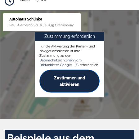
Autohaus Schlinke
Paul-Gerhardt-Str. 26, 16515 Oranienburg
Zustimmung erforderlich
Für die Aktivierung der Karten- und
Navigationsdienste ist Ihre
Zustimmung zu den
Datenschutzrichtlinien vom
Drittanbieter Google LLC
erforderlich.
Zustimmen und
aktivieren
Beispiele aus dem