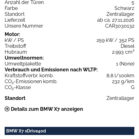
Anzahl der Türen
5
Farbe
Schwarz
Standort
Zentrallager
Lieferzeit
ab ca. 27.11.2026
Unsere Nummer
CAR3030132
Motor:
kW / PS
259 kW / 352 PS
Treibstoff
Diesel
Hubraum
2.993 cm³
Umweltnormen:
Umweltplakette
1 (None)
Verbrauch und Emissionen nach WLTP:
Kraftstoffverbr. komb.
8,8 l/100km
CO
-Emissionen komb.
232 g/km
2
CO
-Klasse
G
2
Standort
Zentrallager
Details zum BMW X7 anzeigen
BMW X7 xDrive40d