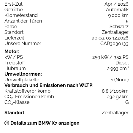
Erst-Zul.
Apr / 2026
Getriebe
Automatik
Kilometerstand
9.000 km
Anzahl der Türen
5
Farbe
Schwarz
Standort
Zentrallager
Lieferzeit
ab ca. 03.12.2026
Unsere Nummer
CAR3030133
Motor:
kW / PS
259 kW / 352 PS
Treibstoff
Diesel
Hubraum
2.993 cm³
Umweltnormen:
Umweltplakette
1 (None)
Verbrauch und Emissionen nach WLTP:
Kraftstoffverbr. komb.
8,8 l/100km
CO
-Emissionen komb.
232 g/km
2
CO
-Klasse
G
2
Standort
Zentrallager
Details zum BMW X7 anzeigen