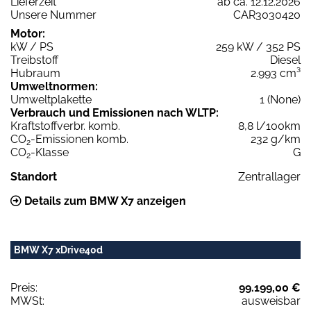
Lieferzeit
ab ca. 12.12.2026
Unsere Nummer
CAR3030420
Motor:
kW / PS
259 kW / 352 PS
Treibstoff
Diesel
Hubraum
2.993 cm³
Umweltnormen:
Umweltplakette
1 (None)
Verbrauch und Emissionen nach WLTP:
Kraftstoffverbr. komb.
8,8 l/100km
CO
-Emissionen komb.
232 g/km
2
CO
-Klasse
G
2
Standort
Zentrallager
Details zum BMW X7 anzeigen
BMW X7 xDrive40d
Preis:
99.199,00 €
MWSt:
ausweisbar