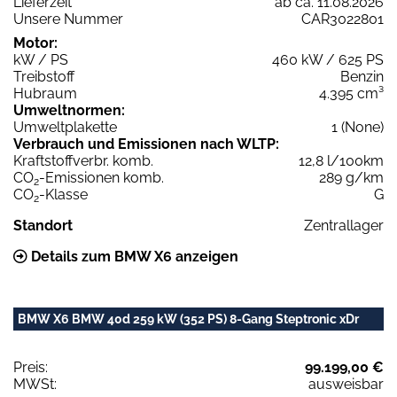
Lieferzeit
ab ca. 11.08.2026
Unsere Nummer
CAR3022801
Motor:
kW / PS
460 kW / 625 PS
Treibstoff
Benzin
Hubraum
4.395 cm³
Umweltnormen:
Umweltplakette
1 (None)
Verbrauch und Emissionen nach WLTP:
Kraftstoffverbr. komb.
12,8 l/100km
CO
-Emissionen komb.
289 g/km
2
CO
-Klasse
G
2
Standort
Zentrallager
Details zum BMW X6 anzeigen
BMW X6 BMW 40d 259 kW (352 PS) 8-Gang Steptronic xDr
Preis:
99.199,00 €
MWSt:
ausweisbar