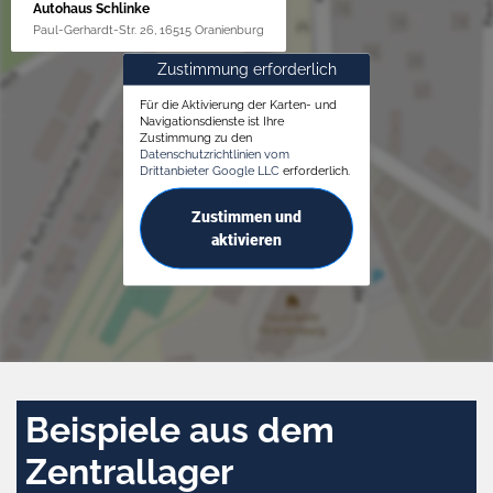
Autohaus Schlinke
Paul-Gerhardt-Str. 26, 16515 Oranienburg
Zustimmung erforderlich
Für die Aktivierung der Karten- und
Navigationsdienste ist Ihre
Zustimmung zu den
Datenschutzrichtlinien vom
Drittanbieter Google LLC
erforderlich.
Zustimmen und
aktivieren
Beispiele aus dem
Zentrallager