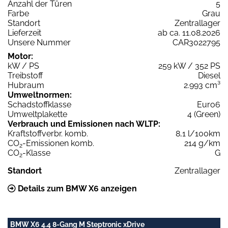
Anzahl der Türen
5
Farbe
Grau
Standort
Zentrallager
Lieferzeit
ab ca. 11.08.2026
Unsere Nummer
CAR3022795
Motor:
kW / PS
259 kW / 352 PS
Treibstoff
Diesel
Hubraum
2.993 cm³
Umweltnormen:
Schadstoffklasse
Euro6
Umweltplakette
4 (Green)
Verbrauch und Emissionen nach WLTP:
Kraftstoffverbr. komb.
8,1 l/100km
CO
-Emissionen komb.
214 g/km
2
CO
-Klasse
G
2
Standort
Zentrallager
Details zum BMW X6 anzeigen
BMW X6 4.4 8-Gang M Steptronic xDrive