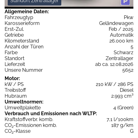
Standort Zentrallager
Allgemeine Daten:
Fahrzeugtyp
Pkw
Karosserieform
Geländewagen
Erst-Zul.
Feb / 2025
Getriebe
Automatik
Kilometerstand
26.000 km
Anzahl der Türen
5
Farbe
Schwarz
Standort
Zentrallager
Lieferzeit
ab ca. 12.08.2026
Unsere Nummer
5652
Motor:
kW / PS
210 kW / 286 PS
Treibstoff
Diesel
Hubraum
2.993 cm³
Umweltnormen:
Umweltplakette
4 (Green)
Verbrauch und Emissionen nach WLTP:
Kraftstoffverbr. komb.
7,1 l/100km
CO
-Emissionen komb.
187 g/km
2
CO
-Klasse
G
2