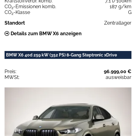
Kraftstoffverbr. komb.
7,1 l/100km
CO
-Emissionen komb.
187 g/km
2
CO
-Klasse
G
2
Standort
Zentrallager
Details zum BMW X6 anzeigen
BMW X6 40d 259 kW (352 PS) 8-Gang Steptronic xDrive
Preis:
96.999,00 €
MWSt:
ausweisbar