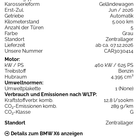
Karosserieform
Geländewagen
Erst-Zul.
Jun / 2026
Getriebe
Automatik
Kilometerstand
5.000 km
Anzahl der Türen
5
Farbe
Grau
Standort
Zentrallager
Lieferzeit
ab ca. 07.12.2026
Unsere Nummer
CAR3030414
Motor:
kW / PS
460 kW / 625 PS
Treibstoff
Benzin
Hubraum
4.395 cm³
Umweltnormen:
Umweltplakette
1 (None)
Verbrauch und Emissionen nach WLTP:
Kraftstoffverbr. komb.
12,8 l/100km
CO
-Emissionen komb.
289 g/km
2
CO
-Klasse
G
2
Standort
Zentrallager
Details zum BMW X6 anzeigen