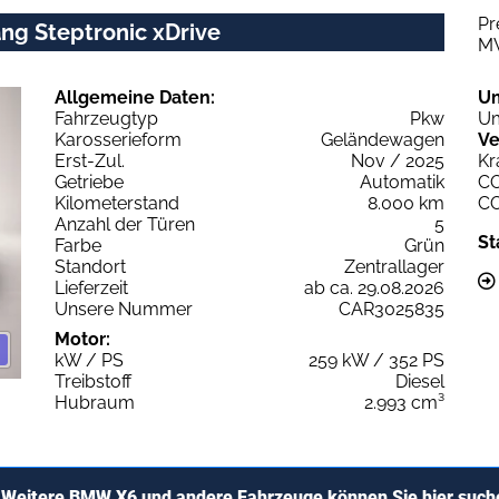
Pr
ng Steptronic xDrive
M
Allgemeine Daten:
U
Fahrzeugtyp
Pkw
Um
Karosserieform
Geländewagen
Ve
Erst-Zul.
Nov / 2025
Kr
Getriebe
Automatik
C
Kilometerstand
8.000 km
C
Anzahl der Türen
5
St
Farbe
Grün
Standort
Zentrallager
Lieferzeit
ab ca. 29.08.2026
Unsere Nummer
CAR3025835
Motor:
kW / PS
259 kW / 352 PS
Treibstoff
Diesel
Hubraum
2.993 cm³
Weitere BMW X6 und andere Fahrzeuge können Sie hier such