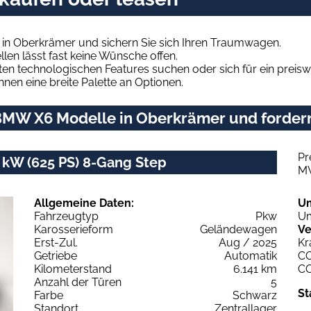
in Oberkrämer und sichern Sie sich Ihren Traumwagen.
len lässt fast keine Wünsche offen.
en technologischen Features suchen oder sich für ein preiswe
hnen eine breite Palette an Optionen.
MW X6 Modelle in Oberkrämer und fordern
Pr
kW (625 PS) 8-Gang Step
M
Allgemeine Daten:
U
Fahrzeugtyp
Pkw
Um
Karosserieform
Geländewagen
Ve
Erst-Zul.
Aug / 2025
Kr
Getriebe
Automatik
C
Kilometerstand
6.141 km
C
Anzahl der Türen
5
St
Farbe
Schwarz
Standort
Zentrallager