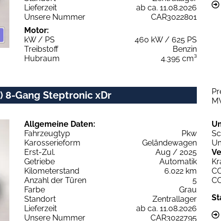
Lieferzeit
ab ca. 11.08.2026
Unsere Nummer
CAR3022801
Motor:
kW / PS
460 kW / 625 PS
Treibstoff
Benzin
Hubraum
4.395 cm³
Pr
 8-Gang Steptronic xDr
M
Allgemeine Daten:
U
Fahrzeugtyp
Pkw
Sc
Karosserieform
Geländewagen
Um
Erst-Zul.
Aug / 2025
Ve
Getriebe
Automatik
Kr
Kilometerstand
6.022 km
C
Anzahl der Türen
5
C
Farbe
Grau
St
Standort
Zentrallager
Lieferzeit
ab ca. 11.08.2026
Unsere Nummer
CAR3022795