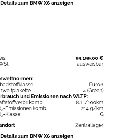
Details zum BMW X6 anzeigen
eis:
99.199,00 €
WSt:
ausweisbar
mweltnormen:
hadstoffklasse
Euro6
weltplakette
4 (Green)
rbrauch und Emissionen nach WLTP:
aftstoffverbr. komb.
8,1 l/100km
O
-Emissionen komb.
214 g/km
2
O
-Klasse
G
2
andort
Zentrallager
Details zum BMW X6 anzeigen