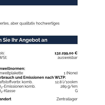
rtes, aber qualitativ hochwertiges
 Sie Ihr Angebot an
eis:
132.299,00 €
WSt:
ausweisbar
mweltnormen:
weltplakette
1 (None)
rbrauch und Emissionen nach WLTP:
aftstoffverbr. komb.
12,8 l/100km
O
-Emissionen komb.
289 g/km
2
O
-Klasse
G
2
andort
Zentrallager