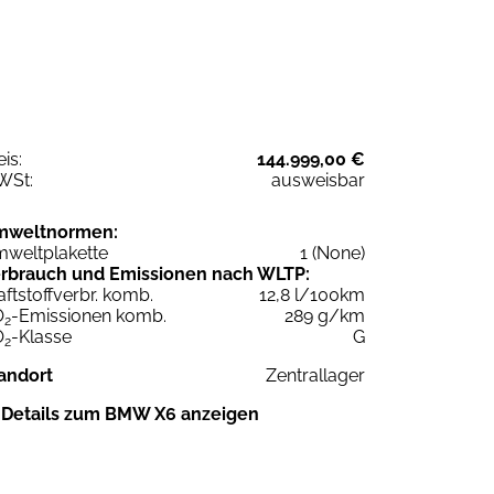
eis:
144.999,00 €
WSt:
ausweisbar
mweltnormen:
weltplakette
1 (None)
rbrauch und Emissionen nach WLTP:
aftstoffverbr. komb.
12,8 l/100km
O
-Emissionen komb.
289 g/km
2
O
-Klasse
G
2
andort
Zentrallager
Details zum BMW X6 anzeigen