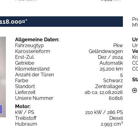
Pr
118.000¤*
M
Allgemeine Daten:
U
Fahrzeugtyp
Pkw
Um
Karosserieform
Geländewagen
Ve
Erst-Zul.
Dez / 2024
Kr
Getriebe
Automatik
C
Kilometerstand
25.200 km
C
Anzahl der Türen
5
St
Farbe
Schwarz
Standort
Zentrallager
Lieferzeit
ab ca. 12.08.2026
Unsere Nummer
60816
Motor:
kW / PS
210 kW / 286 PS
Treibstoff
Diesel
Hubraum
2.993 cm³