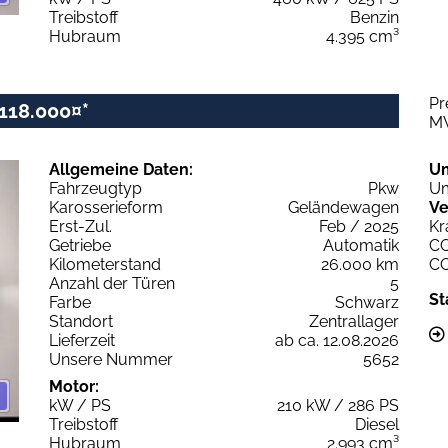
Treibstoff
Benzin
Hubraum
4.395 cm³
Pr
118.000¤*
M
Allgemeine Daten:
U
Fahrzeugtyp
Pkw
Um
Karosserieform
Geländewagen
Ve
Erst-Zul.
Feb / 2025
Kr
Getriebe
Automatik
C
Kilometerstand
26.000 km
C
Anzahl der Türen
5
St
Farbe
Schwarz
Standort
Zentrallager
Lieferzeit
ab ca. 12.08.2026
Unsere Nummer
5652
Motor:
kW / PS
210 kW / 286 PS
Treibstoff
Diesel
Hubraum
2.993 cm³