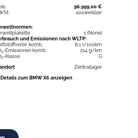
eis:
96.999,00 €
WSt:
ausweisbar
mweltnormen:
weltplakette
1 (None)
rbrauch und Emissionen nach WLTP:
aftstoffverbr. komb.
8,1 l/100km
O
-Emissionen komb.
214 g/km
2
O
-Klasse
G
2
andort
Zentrallager
Details zum BMW X6 anzeigen
en