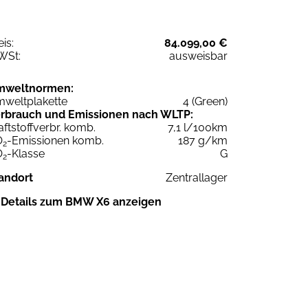
eis:
84.099,00 €
WSt:
ausweisbar
mweltnormen:
weltplakette
4 (Green)
rbrauch und Emissionen nach WLTP:
aftstoffverbr. komb.
7,1 l/100km
O
-Emissionen komb.
187 g/km
2
O
-Klasse
G
2
andort
Zentrallager
Details zum BMW X6 anzeigen