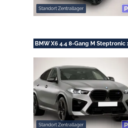
Standort Zentrallager
BMW X6 4.4 8-Gang M Steptronic 
Standort Zentrallager