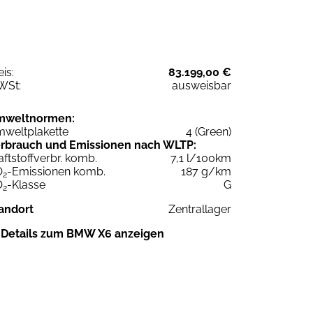
eis:
83.199,00 €
WSt:
ausweisbar
mweltnormen:
weltplakette
4 (Green)
rbrauch und Emissionen nach WLTP:
aftstoffverbr. komb.
7,1 l/100km
O
-Emissionen komb.
187 g/km
2
O
-Klasse
G
2
andort
Zentrallager
Details zum BMW X6 anzeigen