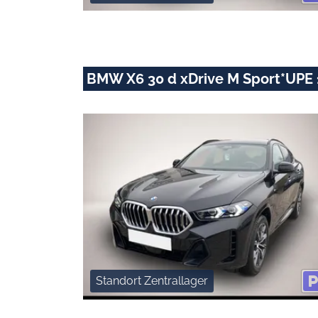
BMW X6 30 d xDrive M Sport*UPE 
Standort Zentrallager