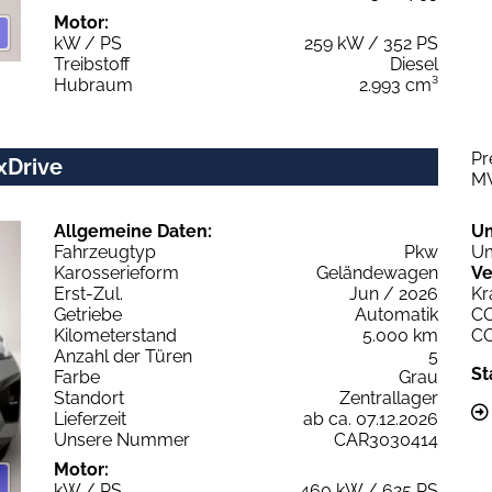
Motor:
kW / PS
259 kW / 352 PS
Treibstoff
Diesel
Hubraum
2.993 cm³
Pr
xDrive
M
Allgemeine Daten:
U
Fahrzeugtyp
Pkw
Um
Karosserieform
Geländewagen
Ve
Erst-Zul.
Jun / 2026
Kr
Getriebe
Automatik
C
Kilometerstand
5.000 km
C
Anzahl der Türen
5
St
Farbe
Grau
Standort
Zentrallager
Lieferzeit
ab ca. 07.12.2026
Unsere Nummer
CAR3030414
Motor:
kW / PS
460 kW / 625 PS