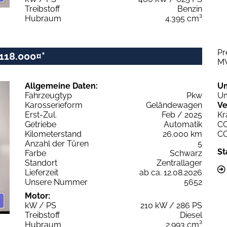
Treibstoff
Benzin
Hubraum
4.395 cm³
Pr
118.000¤*
M
Allgemeine Daten:
U
Fahrzeugtyp
Pkw
Um
Karosserieform
Geländewagen
Ve
Erst-Zul.
Feb / 2025
Kr
Getriebe
Automatik
C
Kilometerstand
26.000 km
C
Anzahl der Türen
5
St
Farbe
Schwarz
Standort
Zentrallager
Lieferzeit
ab ca. 12.08.2026
Unsere Nummer
5652
Motor:
kW / PS
210 kW / 286 PS
Treibstoff
Diesel
Hubraum
2.993 cm³