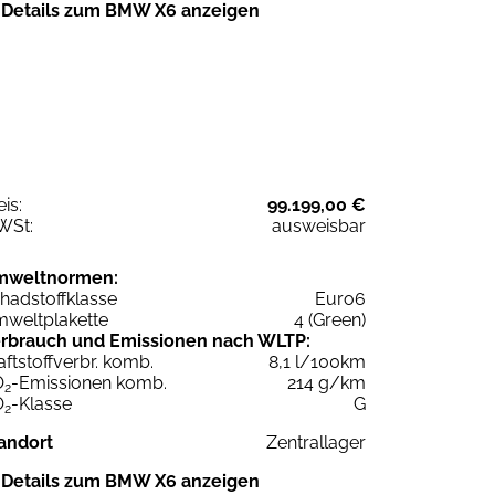
Details zum BMW X6 anzeigen
eis:
99.199,00 €
WSt:
ausweisbar
mweltnormen:
hadstoffklasse
Euro6
weltplakette
4 (Green)
rbrauch und Emissionen nach WLTP:
aftstoffverbr. komb.
8,1 l/100km
O
-Emissionen komb.
214 g/km
2
O
-Klasse
G
2
andort
Zentrallager
Details zum BMW X6 anzeigen