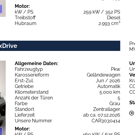
Motor:
kW / PS
259 kW / 352 PS
Treibstoff
Diesel
Hubraum
2.993 cm³
Pr
xDrive
M
Allgemeine Daten:
U
Fahrzeugtyp
Pkw
Um
Karosserieform
Geländewagen
Ve
Erst-Zul.
Jun / 2026
Kr
Getriebe
Automatik
C
Kilometerstand
5.000 km
C
Anzahl der Türen
5
St
Farbe
Grau
Standort
Zentrallager
Lieferzeit
ab ca. 07.12.2026
Unsere Nummer
CAR3030414
Motor:
kW / PS
460 kW / 625 PS