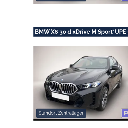
BMW X6 30 d xDrive M Sport*UPE 
Standort Zentrallager