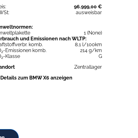
eis:
96.999,00 €
WSt:
ausweisbar
mweltnormen:
weltplakette
1 (None)
rbrauch und Emissionen nach WLTP:
aftstoffverbr. komb.
8,1 l/100km
O
-Emissionen komb.
214 g/km
2
O
-Klasse
G
2
andort
Zentrallager
Details zum BMW X6 anzeigen
en