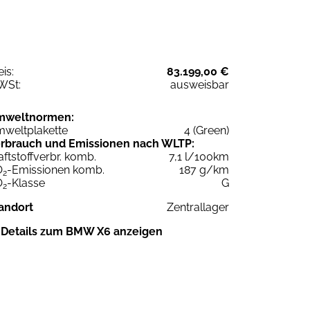
eis:
83.199,00 €
WSt:
ausweisbar
mweltnormen:
weltplakette
4 (Green)
rbrauch und Emissionen nach WLTP:
aftstoffverbr. komb.
7,1 l/100km
O
-Emissionen komb.
187 g/km
2
O
-Klasse
G
2
andort
Zentrallager
Details zum BMW X6 anzeigen