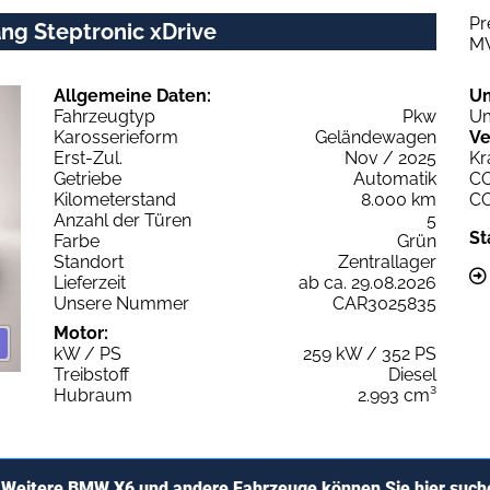
Pr
ng Steptronic xDrive
M
Allgemeine Daten:
U
Fahrzeugtyp
Pkw
Um
Karosserieform
Geländewagen
Ve
Erst-Zul.
Nov / 2025
Kr
Getriebe
Automatik
C
Kilometerstand
8.000 km
C
Anzahl der Türen
5
St
Farbe
Grün
Standort
Zentrallager
Lieferzeit
ab ca. 29.08.2026
Unsere Nummer
CAR3025835
Motor:
kW / PS
259 kW / 352 PS
Treibstoff
Diesel
Hubraum
2.993 cm³
Weitere BMW X6 und andere Fahrzeuge können Sie hier such