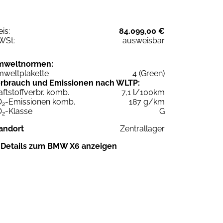
eis:
84.099,00 €
WSt:
ausweisbar
mweltnormen:
weltplakette
4 (Green)
rbrauch und Emissionen nach WLTP:
aftstoffverbr. komb.
7,1 l/100km
O
-Emissionen komb.
187 g/km
2
O
-Klasse
G
2
andort
Zentrallager
Details zum BMW X6 anzeigen