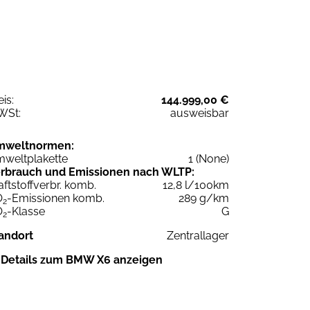
eis:
144.999,00 €
WSt:
ausweisbar
mweltnormen:
weltplakette
1 (None)
rbrauch und Emissionen nach WLTP:
aftstoffverbr. komb.
12,8 l/100km
O
-Emissionen komb.
289 g/km
2
O
-Klasse
G
2
andort
Zentrallager
Details zum BMW X6 anzeigen