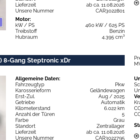
Lieferzeit
ab ca. 11.08.2026
Unsere Nummer
CAR3022801
Motor:
kW / PS
460 kW / 625 PS
Treibstoff
Benzin
Hubraum
4.395 cm³
Pr
 8-Gang Steptronic xDr
M
Allgemeine Daten:
U
Fahrzeugtyp
Pkw
Sc
Karosserieform
Geländewagen
Um
Erst-Zul.
Aug / 2025
Ve
Getriebe
Automatik
Kr
Kilometerstand
6.022 km
C
Anzahl der Türen
5
C
Farbe
Grau
St
Standort
Zentrallager
Lieferzeit
ab ca. 11.08.2026
Unsere Nummer
CAR3022795