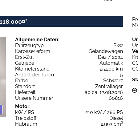
Pr
118.000¤*
M
Allgemeine Daten:
U
Fahrzeugtyp
Pkw
Um
Karosserieform
Geländewagen
Ve
Erst-Zul.
Dez / 2024
Kr
Getriebe
Automatik
C
Kilometerstand
25.200 km
C
Anzahl der Türen
5
St
Farbe
Schwarz
Standort
Zentrallager
Lieferzeit
ab ca. 12.08.2026
Unsere Nummer
60816
Motor:
kW / PS
210 kW / 286 PS
Treibstoff
Diesel
Hubraum
2.993 cm³