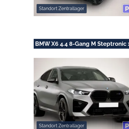
Standort Zentrallager
BMW X6 4.4 8-Gang M Steptronic 
Standort Zentrallager