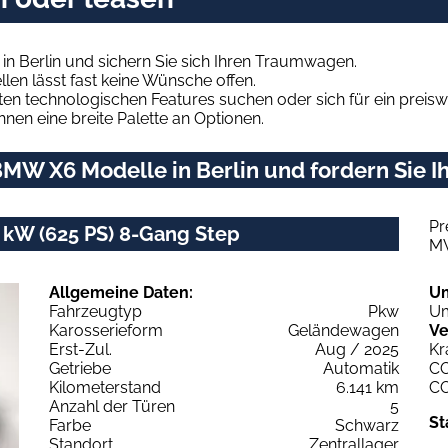
n Berlin und sichern Sie sich Ihren Traumwagen.
len lässt fast keine Wünsche offen.
en technologischen Features suchen oder sich für ein preiswe
hnen eine breite Palette an Optionen.
MW X6 Modelle in Berlin und fordern Sie I
Pr
kW (625 PS) 8-Gang Step
M
Allgemeine Daten:
U
Fahrzeugtyp
Pkw
Um
Karosserieform
Geländewagen
Ve
Erst-Zul.
Aug / 2025
Kr
Getriebe
Automatik
C
Kilometerstand
6.141 km
C
Anzahl der Türen
5
St
Farbe
Schwarz
Standort
Zentrallager