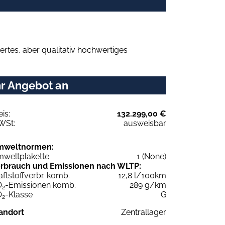
rtes, aber qualitativ hochwertiges
hr Angebot an
eis:
132.299,00 €
WSt:
ausweisbar
mweltnormen:
weltplakette
1 (None)
rbrauch und Emissionen nach WLTP:
aftstoffverbr. komb.
12,8 l/100km
O
-Emissionen komb.
289 g/km
2
O
-Klasse
G
2
andort
Zentrallager