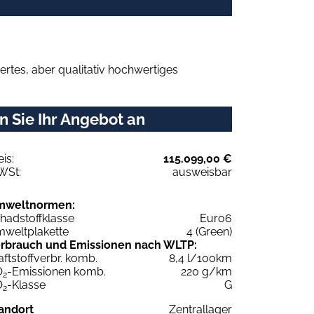
rtes, aber qualitativ hochwertiges
 Sie Ihr Angebot an
eis:
115.099,00 €
WSt:
ausweisbar
mweltnormen:
hadstoffklasse
Euro6
weltplakette
4 (Green)
rbrauch und Emissionen nach WLTP:
aftstoffverbr. komb.
8,4 l/100km
O
-Emissionen komb.
220 g/km
2
O
-Klasse
G
2
andort
Zentrallager