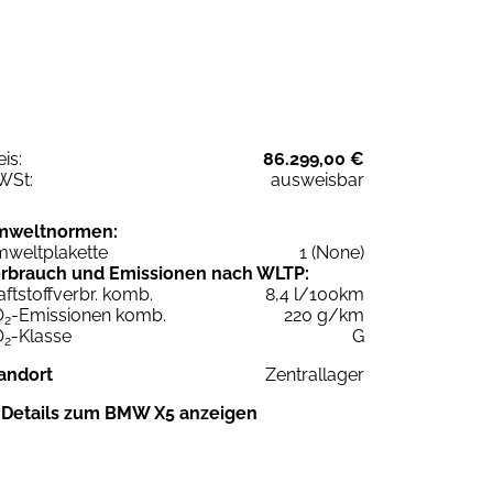
eis:
86.299,00 €
WSt:
ausweisbar
mweltnormen:
weltplakette
1 (None)
rbrauch und Emissionen nach WLTP:
aftstoffverbr. komb.
8,4 l/100km
O
-Emissionen komb.
220 g/km
2
O
-Klasse
G
2
andort
Zentrallager
Details zum BMW X5 anzeigen