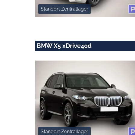
Standort Zentrallager
BMW X5 xDrive40d
Standort Zentrallager