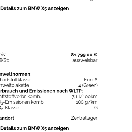
Details zum BMW X5 anzeigen
eis:
81.799,00 €
WSt:
ausweisbar
mweltnormen:
hadstoffklasse
Euro6
weltplakette
4 (Green)
rbrauch und Emissionen nach WLTP:
aftstoffverbr. komb.
7,1 l/100km
O
-Emissionen komb.
186 g/km
2
O
-Klasse
G
2
andort
Zentrallager
Details zum BMW X5 anzeigen