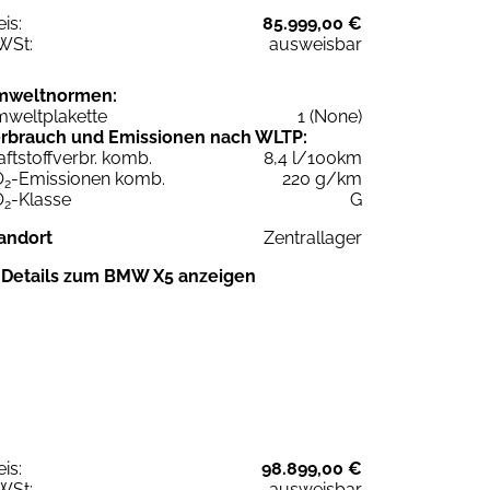
eis:
85.999,00 €
WSt:
ausweisbar
mweltnormen:
weltplakette
1 (None)
rbrauch und Emissionen nach WLTP:
aftstoffverbr. komb.
8,4 l/100km
O
-Emissionen komb.
220 g/km
2
O
-Klasse
G
2
andort
Zentrallager
Details zum BMW X5 anzeigen
eis:
98.899,00 €
WSt:
ausweisbar