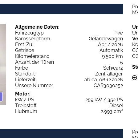
Pr
M
Allgemeine Daten:
U
Fahrzeugtyp
Pkw
Um
Karosserieform
Geländewagen
Ve
Erst-Zul.
Apr / 2026
Kr
Getriebe
Automatik
C
Kilometerstand
9.500 km
C
Anzahl der Türen
5
St
Farbe
Schwarz
Standort
Zentrallager
Lieferzeit
ab ca. 06.12.2026
Unsere Nummer
CAR3030252
Motor:
kW / PS
259 kW / 352 PS
Treibstoff
Diesel
Hubraum
2.993 cm³
Pr
M