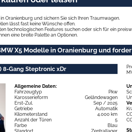
n Oranienburg und sichern Sie sich Ihren Traumwagen.
len lässt fast keine Wünsche offen.
en technologischen Features suchen oder sich für ein preiswe
hnen eine breite Palette an Optionen.
MW X5 Modelle in Oranienburg und fordern
Pr
 8-Gang Steptronic xDr
M
Allgemeine Daten:
U
Fahrzeugtyp
Pkw
Sc
Karosserieform
Geländewagen
Um
Erst-Zul.
Sep / 2025
Ve
Getriebe
Automatik
Kr
Kilometerstand
4.000 km
C
Anzahl der Türen
5
C
Farbe
Blau
St
Standort
Zentrallager