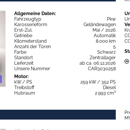
Allgemeine Daten:
U
Fahrzeugtyp
Pkw
Um
Karosserieform
Geländewagen
Ve
Erst-Zul.
Mai / 2026
Kr
Getriebe
Automatik
C
Kilometerstand
8.000 km
C
Anzahl der Türen
5
St
Farbe
Schwarz
Standort
Zentrallager
Lieferzeit
ab ca. 06.12.2026
Unsere Nummer
CAR3030258
Motor:
kW / PS
259 kW / 352 PS
Treibstoff
Diesel
Hubraum
2.993 cm³
Pr
M