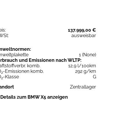
eis:
137.999,00 €
WSt:
ausweisbar
mweltnormen:
weltplakette
1 (None)
rbrauch und Emissionen nach WLTP:
aftstoffverbr. komb.
12,9 l/100km
O
-Emissionen komb.
292 g/km
2
O
-Klasse
G
2
andort
Zentrallager
Details zum BMW X5 anzeigen