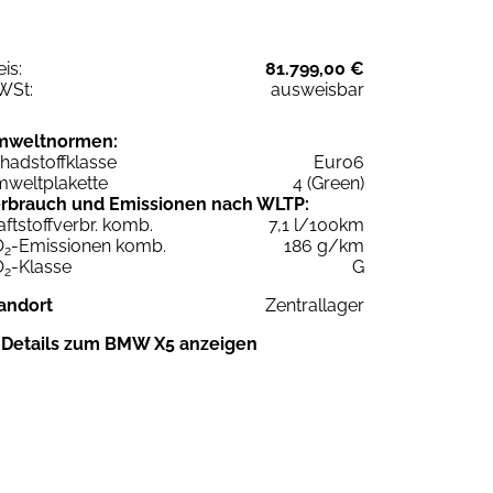
eis:
81.799,00 €
WSt:
ausweisbar
mweltnormen:
hadstoffklasse
Euro6
weltplakette
4 (Green)
rbrauch und Emissionen nach WLTP:
aftstoffverbr. komb.
7,1 l/100km
O
-Emissionen komb.
186 g/km
2
O
-Klasse
G
2
andort
Zentrallager
Details zum BMW X5 anzeigen