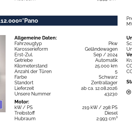
Pr
112.000¤*Pano
M
Allgemeine Daten:
U
Fahrzeugtyp
Pkw
Sc
Karosserieform
Geländewagen
Um
Erst-Zul.
Sep / 2024
Ve
Getriebe
Automatik
Kr
Kilometerstand
25.000 km
C
Anzahl der Türen
5
C
Farbe
Schwarz
St
Standort
Zentrallager
Lieferzeit
ab ca. 12.08.2026
Unsere Nummer
43230
Motor:
kW / PS
219 kW / 298 PS
Treibstoff
Diesel
Hubraum
2.993 cm³