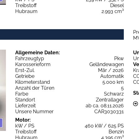
Treibstoff
Diesel
Hubraum
2.993 cm³
Pr
M
Allgemeine Daten:
U
Fahrzeugtyp
Pkw
Um
Karosserieform
Geländewagen
Ve
Erst-Zul.
Mär / 2026
Kr
Getriebe
Automatik
C
Kilometerstand
5.000 km
C
Anzahl der Türen
5
St
Farbe
Schwarz
Standort
Zentrallager
Lieferzeit
ab ca. 08.11.2026
Unsere Nummer
CAR3030331
Motor:
kW / PS
460 kW / 625 PS
Treibstoff
Benzin
Hubraum
4.395 cm³