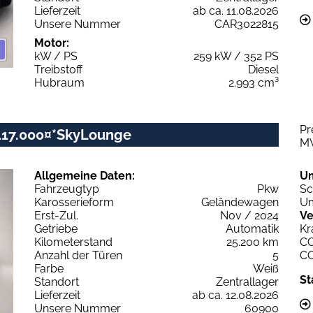
Lieferzeit
ab ca. 11.08.2026
Unsere Nummer
CAR3022815
Motor:
kW / PS
259 kW / 352 PS
Treibstoff
Diesel
Hubraum
2.993 cm³
Pr
117.000¤*SkyLounge
M
Allgemeine Daten:
U
Fahrzeugtyp
Pkw
Sc
Karosserieform
Geländewagen
Um
Erst-Zul.
Nov / 2024
Ve
Getriebe
Automatik
Kr
Kilometerstand
25.200 km
C
Anzahl der Türen
5
C
Farbe
Weiß
St
Standort
Zentrallager
Lieferzeit
ab ca. 12.08.2026
Unsere Nummer
60900