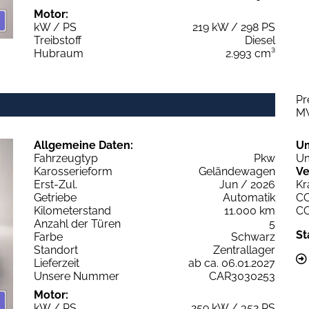
Motor:
kW / PS
219 kW / 298 PS
Treibstoff
Diesel
Hubraum
2.993 cm³
Pr
M
Allgemeine Daten:
U
Fahrzeugtyp
Pkw
Um
Karosserieform
Geländewagen
Ve
Erst-Zul.
Jun / 2026
Kr
Getriebe
Automatik
C
Kilometerstand
11.000 km
C
Anzahl der Türen
5
St
Farbe
Schwarz
Standort
Zentrallager
Lieferzeit
ab ca. 06.01.2027
Unsere Nummer
CAR3030253
Motor:
kW / PS
259 kW / 352 PS