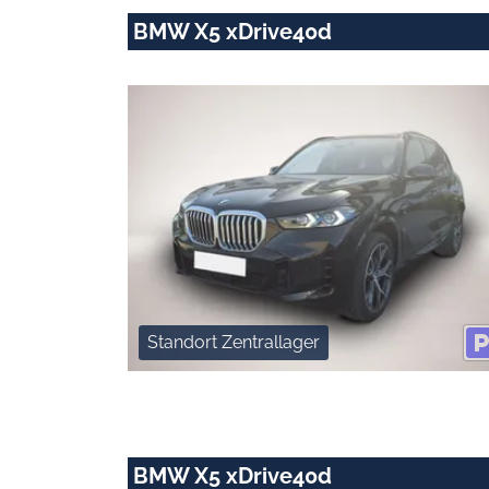
BMW X5 xDrive40d
Standort Zentrallager
BMW X5 xDrive40d