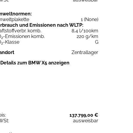
mweltnormen:
weltplakette
1 (None)
rbrauch und Emissionen nach WLTP:
aftstoffverbr. komb.
8,4 l/100km
O
-Emissionen komb.
220 g/km
2
O
-Klasse
G
2
andort
Zentrallager
Details zum BMW X5 anzeigen
eis:
137.799,00 €
WSt:
ausweisbar