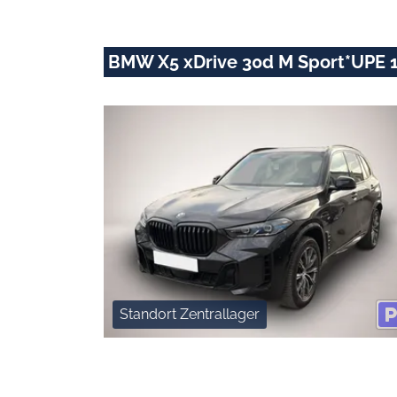
BMW X5 xDrive 30d M Sport*UPE 
Standort Zentrallager