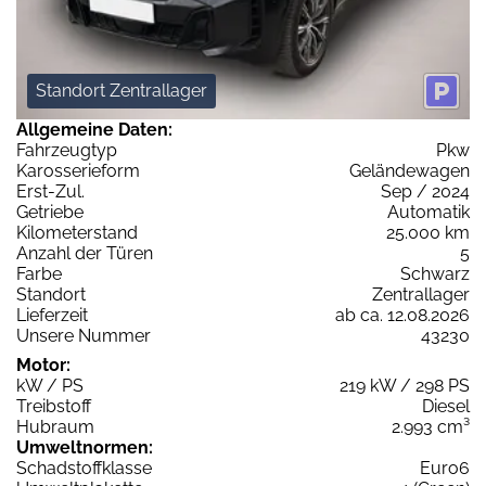
Standort Zentrallager
Allgemeine Daten:
Fahrzeugtyp
Pkw
Karosserieform
Geländewagen
Erst-Zul.
Sep / 2024
Getriebe
Automatik
Kilometerstand
25.000 km
Anzahl der Türen
5
Farbe
Schwarz
Standort
Zentrallager
Lieferzeit
ab ca. 12.08.2026
Unsere Nummer
43230
Motor:
kW / PS
219 kW / 298 PS
Treibstoff
Diesel
Hubraum
2.993 cm³
Umweltnormen:
Schadstoffklasse
Euro6