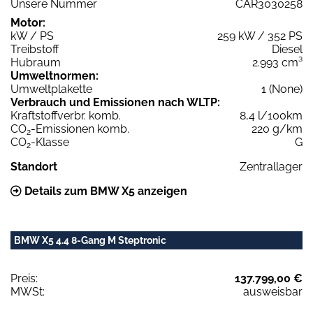
Unsere Nummer
CAR3030258
Motor:
kW / PS
259 kW / 352 PS
Treibstoff
Diesel
Hubraum
2.993 cm³
Umweltnormen:
Umweltplakette
1 (None)
Verbrauch und Emissionen nach WLTP:
Kraftstoffverbr. komb.
8,4 l/100km
CO
-Emissionen komb.
220 g/km
2
CO
-Klasse
G
2
Standort
Zentrallager
Details zum BMW X5 anzeigen
BMW X5 4.4 8-Gang M Steptronic
Preis:
137.799,00 €
MWSt:
ausweisbar