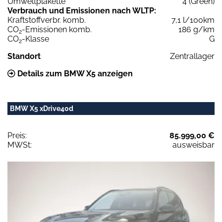
Umweltplakette
4 (Green)
Verbrauch und Emissionen nach WLTP:
Kraftstoffverbr. komb.
7,1 l/100km
CO
-Emissionen komb.
186 g/km
2
CO
-Klasse
G
2
Standort
Zentrallager
Details zum BMW X5 anzeigen
BMW X5 xDrive40d
Preis:
85.999,00 €
MWSt:
ausweisbar