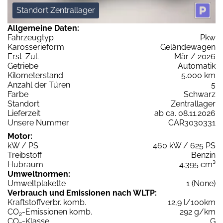
Standort Zentrallager
Allgemeine Daten:
Fahrzeugtyp
Pkw
Karosserieform
Geländewagen
Erst-Zul.
Mär / 2026
Getriebe
Automatik
Kilometerstand
5.000 km
Anzahl der Türen
5
Farbe
Schwarz
Standort
Zentrallager
Lieferzeit
ab ca. 08.11.2026
Unsere Nummer
CAR3030331
Motor:
kW / PS
460 kW / 625 PS
Treibstoff
Benzin
Hubraum
4.395 cm³
Umweltnormen:
Umweltplakette
1 (None)
Verbrauch und Emissionen nach WLTP:
Kraftstoffverbr. komb.
12,9 l/100km
CO
-Emissionen komb.
292 g/km
2
CO
-Klasse
G