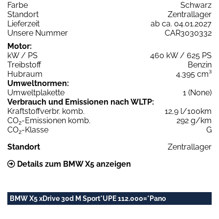
Farbe
Schwarz
Standort
Zentrallager
Lieferzeit
ab ca. 04.01.2027
Unsere Nummer
CAR3030332
Motor:
kW / PS
460 kW / 625 PS
Treibstoff
Benzin
Hubraum
4.395 cm³
Umweltnormen:
Umweltplakette
1 (None)
Verbrauch und Emissionen nach WLTP:
Kraftstoffverbr. komb.
12,9 l/100km
CO
-Emissionen komb.
292 g/km
2
CO
-Klasse
G
2
Standort
Zentrallager
Details zum BMW X5 anzeigen
BMW X5 xDrive 30d M Sport*UPE 112.000¤*Pano