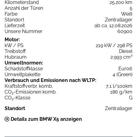
Kilometerstand
25.200 km
Anzahl der Türen
5
Farbe
Weiß
Standort
Zentrallager
Lieferzeit
ab ca. 12.08.2026
Unsere Nummer
60900
Motor:
kW / PS
219 kW / 298 PS
Treibstoff
Diesel
Hubraum
2.993 cm³
Umweltnormen:
Schadstoffklasse
Euro6
Umweltplakette
4 (Green)
Verbrauch und Emissionen nach WLTP:
Kraftstoffverbr. komb.
7,1 l/100km
CO
-Emissionen komb.
186 g/km
2
CO
-Klasse
G
2
Standort
Zentrallager
Details zum BMW X5 anzeigen