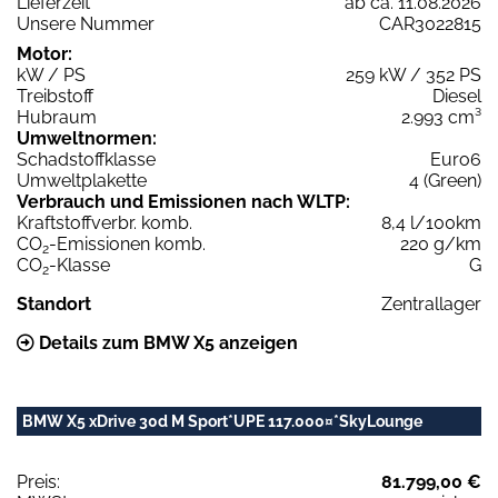
Lieferzeit
ab ca. 11.08.2026
Unsere Nummer
CAR3022815
Motor:
kW / PS
259 kW / 352 PS
Treibstoff
Diesel
Hubraum
2.993 cm³
Umweltnormen:
Schadstoffklasse
Euro6
Umweltplakette
4 (Green)
Verbrauch und Emissionen nach WLTP:
Kraftstoffverbr. komb.
8,4 l/100km
CO
-Emissionen komb.
220 g/km
2
CO
-Klasse
G
2
Standort
Zentrallager
Details zum BMW X5 anzeigen
BMW X5 xDrive 30d M Sport*UPE 117.000¤*SkyLounge
Preis:
81.799,00 €