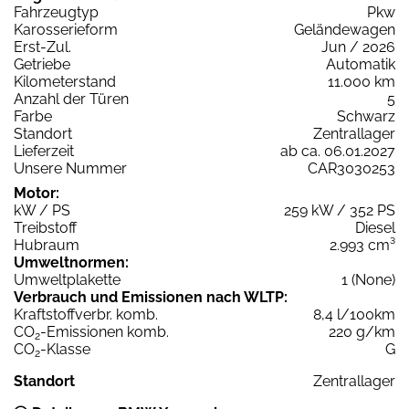
Fahrzeugtyp
Pkw
Karosserieform
Geländewagen
Erst-Zul.
Jun / 2026
Getriebe
Automatik
Kilometerstand
11.000 km
Anzahl der Türen
5
Farbe
Schwarz
Standort
Zentrallager
Lieferzeit
ab ca. 06.01.2027
Unsere Nummer
CAR3030253
Motor:
kW / PS
259 kW / 352 PS
Treibstoff
Diesel
Hubraum
2.993 cm³
Umweltnormen:
Umweltplakette
1 (None)
Verbrauch und Emissionen nach WLTP:
Kraftstoffverbr. komb.
8,4 l/100km
CO
-Emissionen komb.
220 g/km
2
CO
-Klasse
G
2
Standort
Zentrallager