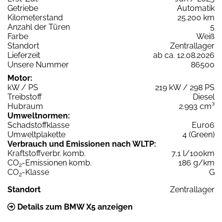
Getriebe
Automatik
Kilometerstand
25.200 km
Anzahl der Türen
5
Farbe
Weiß
Standort
Zentrallager
Lieferzeit
ab ca. 12.08.2026
Unsere Nummer
86500
Motor:
kW / PS
219 kW / 298 PS
Treibstoff
Diesel
Hubraum
2.993 cm³
Umweltnormen:
Schadstoffklasse
Euro6
Umweltplakette
4 (Green)
Verbrauch und Emissionen nach WLTP:
Kraftstoffverbr. komb.
7,1 l/100km
CO
-Emissionen komb.
186 g/km
2
CO
-Klasse
G
2
Standort
Zentrallager
Details zum BMW X5 anzeigen