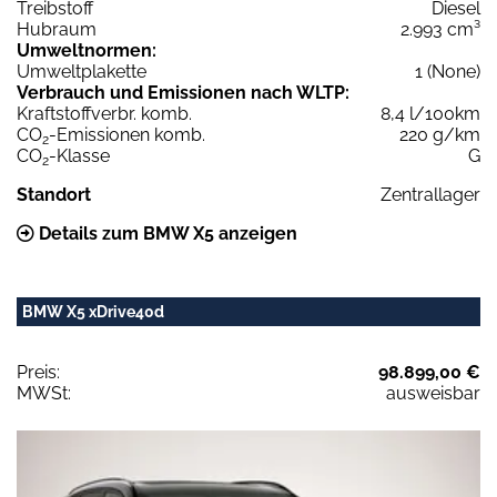
Treibstoff
Diesel
Hubraum
2.993 cm³
Umweltnormen:
Umweltplakette
1 (None)
Verbrauch und Emissionen nach WLTP:
Kraftstoffverbr. komb.
8,4 l/100km
CO
-Emissionen komb.
220 g/km
2
CO
-Klasse
G
2
Standort
Zentrallager
Details zum BMW X5 anzeigen
BMW X5 xDrive40d
Preis:
98.899,00 €
MWSt:
ausweisbar