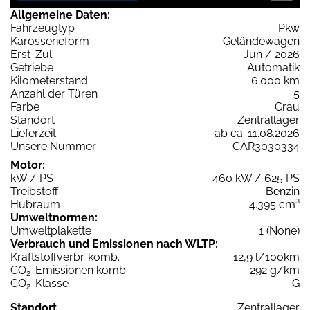
Allgemeine Daten:
Fahrzeugtyp
Pkw
Karosserieform
Geländewagen
Erst-Zul.
Jun / 2026
Getriebe
Automatik
Kilometerstand
6.000 km
Anzahl der Türen
5
Farbe
Grau
Standort
Zentrallager
Lieferzeit
ab ca. 11.08.2026
Unsere Nummer
CAR3030334
Motor:
kW / PS
460 kW / 625 PS
Treibstoff
Benzin
Hubraum
4.395 cm³
Umweltnormen:
Umweltplakette
1 (None)
Verbrauch und Emissionen nach WLTP:
Kraftstoffverbr. komb.
12,9 l/100km
CO
-Emissionen komb.
292 g/km
2
CO
-Klasse
G
2
Standort
Zentrallager