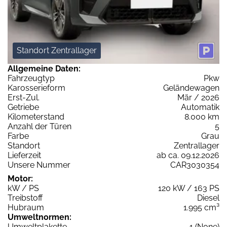
Standort Zentrallager
Allgemeine Daten:
Fahrzeugtyp
Pkw
Karosserieform
Geländewagen
Erst-Zul.
Mär / 2026
Getriebe
Automatik
Kilometerstand
8.000 km
Anzahl der Türen
5
Farbe
Grau
Standort
Zentrallager
Lieferzeit
ab ca. 09.12.2026
Unsere Nummer
CAR3030354
Motor:
kW / PS
120 kW / 163 PS
Treibstoff
Diesel
Hubraum
1.995 cm³
Umweltnormen:
Umweltplakette
1 (None)