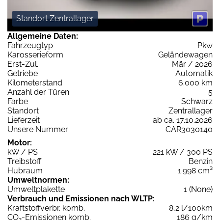
Standort Zentrallager
Allgemeine Daten:
Fahrzeugtyp
Pkw
Karosserieform
Geländewagen
Erst-Zul.
Mär / 2026
Getriebe
Automatik
Kilometerstand
6.000 km
Anzahl der Türen
5
Farbe
Schwarz
Standort
Zentrallager
Lieferzeit
ab ca. 17.10.2026
Unsere Nummer
CAR3030140
Motor:
kW / PS
221 kW / 300 PS
Treibstoff
Benzin
Hubraum
1.998 cm³
Umweltnormen:
Umweltplakette
1 (None)
Verbrauch und Emissionen nach WLTP:
Kraftstoffverbr. komb.
8,2 l/100km
CO
-Emissionen komb.
186 g/km
2