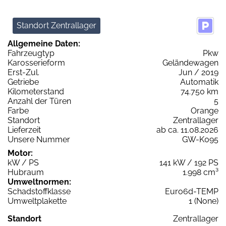
Standort Zentrallager
Allgemeine Daten:
Fahrzeugtyp
Pkw
Karosserieform
Geländewagen
Erst-Zul.
Jun / 2019
Getriebe
Automatik
Kilometerstand
74.750 km
Anzahl der Türen
5
Farbe
Orange
Standort
Zentrallager
Lieferzeit
ab ca. 11.08.2026
Unsere Nummer
GW-K095
Motor:
kW / PS
141 kW / 192 PS
Hubraum
1.998 cm³
Umweltnormen:
Schadstoffklasse
Euro6d-TEMP
Umweltplakette
1 (None)
Standort
Zentrallager