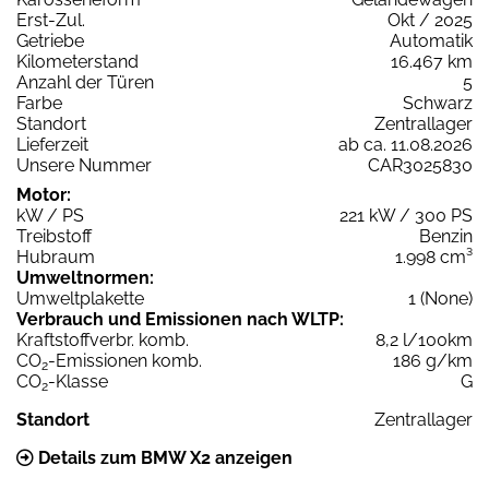
Erst-Zul.
Okt / 2025
Getriebe
Automatik
Kilometerstand
16.467 km
Anzahl der Türen
5
Farbe
Schwarz
Standort
Zentrallager
Lieferzeit
ab ca. 11.08.2026
Unsere Nummer
CAR3025830
Motor:
kW / PS
221 kW / 300 PS
Treibstoff
Benzin
Hubraum
1.998 cm³
Umweltnormen:
Umweltplakette
1 (None)
Verbrauch und Emissionen nach WLTP:
Kraftstoffverbr. komb.
8,2 l/100km
CO
-Emissionen komb.
186 g/km
2
CO
-Klasse
G
2
Standort
Zentrallager
Details zum BMW X2 anzeigen