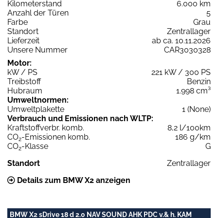
Kilometerstand
6.000 km
Anzahl der Türen
5
Farbe
Grau
Standort
Zentrallager
Lieferzeit
ab ca. 10.11.2026
Unsere Nummer
CAR3030328
Motor:
kW / PS
221 kW / 300 PS
Treibstoff
Benzin
Hubraum
1.998 cm³
Umweltnormen:
Umweltplakette
1 (None)
Verbrauch und Emissionen nach WLTP:
Kraftstoffverbr. komb.
8,2 l/100km
CO
-Emissionen komb.
186 g/km
2
CO
-Klasse
G
2
Standort
Zentrallager
Details zum BMW X2 anzeigen
BMW X2 sDrive 18 d 2.0 NAV SOUND AHK PDC v.& h. KAM