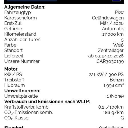
Allgemeine Daten:
Fahrzeugtyp
Pkw
Karosserieform
Geländewagen
Erst-Zul.
Mär / 2026
Getriebe
Automatik
Kilometerstand
17.000 km
Anzahl der Türen
5
Farbe
Weiß
Standort
Zentrallager
Lieferzeit
ab ca. 24.10.2026
Unsere Nummer
CAR3030139
Motor:
kW / PS
221 kW / 300 PS
Treibstoff
Benzin
Hubraum
1.998 cm³
Umweltnormen:
Umweltplakette
1 (None)
Verbrauch und Emissionen nach WLTP:
Kraftstoffverbr. komb.
8,2 l/100km
CO
-Emissionen komb.
186 g/km
2
CO
-Klasse
G
2
Standort
Zentrallager