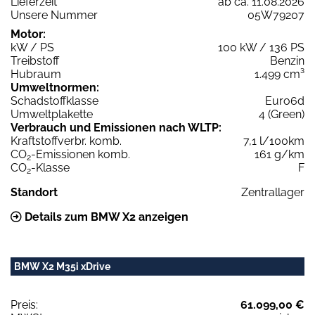
Lieferzeit
ab ca. 11.08.2026
Unsere Nummer
05W79207
Motor:
kW / PS
100 kW / 136 PS
Treibstoff
Benzin
Hubraum
1.499 cm³
Umweltnormen:
Schadstoffklasse
Euro6d
Umweltplakette
4 (Green)
Verbrauch und Emissionen nach WLTP:
Kraftstoffverbr. komb.
7,1 l/100km
CO
-Emissionen komb.
161 g/km
2
CO
-Klasse
F
2
Standort
Zentrallager
Details zum BMW X2 anzeigen
BMW X2 M35i xDrive
Preis:
61.099,00 €