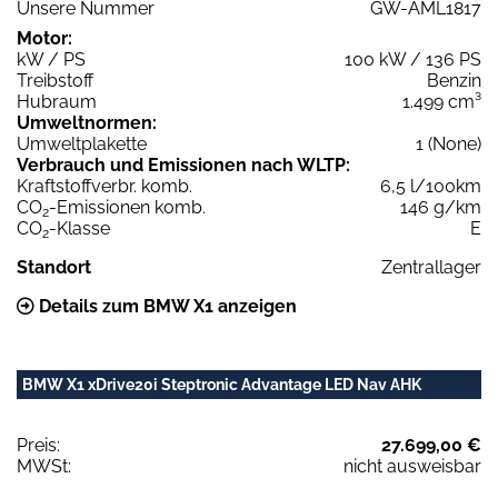
Unsere Nummer
GW-AML1817
Motor:
kW / PS
100 kW / 136 PS
Treibstoff
Benzin
Hubraum
1.499 cm³
Umweltnormen:
Umweltplakette
1 (None)
Verbrauch und Emissionen nach WLTP:
Kraftstoffverbr. komb.
6,5 l/100km
CO
-Emissionen komb.
146 g/km
2
CO
-Klasse
E
2
Standort
Zentrallager
Details zum BMW X1 anzeigen
BMW X1 xDrive20i Steptronic Advantage LED Nav AHK
Preis:
27.699,00 €
MWSt:
nicht ausweisbar