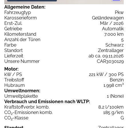
Allgemeine Daten:
Fahrzeugtyp
Pkw
Karosserieform
Geländewagen
Erst-Zul.
Mär / 2026
Getriebe
Automatik
Kilometerstand
7.000 km
Anzahl der Türen
5
Farbe
Schwarz
Standort
Zentrallager
Lieferzeit
ab ca. 09.11.2026
Unsere Nummer
CAR3030129
Motor:
kW / PS
221 kW / 300 PS
Treibstoff
Benzin
Hubraum
1.998 cm³
Umweltnormen:
Umweltplakette
1 (None)
Verbrauch und Emissionen nach WLTP:
Kraftstoffverbr. komb.
8,2 l/100km
CO
-Emissionen komb.
185 g/km
2
CO
-Klasse
G
2
Standort
Zentrallager