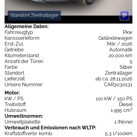
Standort Zentrallager
Allgemeine Daten:
Fahrzeugtyp
Pkw
Karosserieform
Geländewagen
Erst-Zul.
Mär / 2026
Getriebe
Automatik
Kilometerstand
20.000 km
Anzahl der Türen
5
Farbe
Silber
Standort
Zentrallager
Lieferzeit
ab ca. 28.11.2026
Unsere Nummer
CAR3030131
Motor:
kW / PS
110 kW / 150 PS
Treibstoff
Diesel
Hubraum
1.995 cm³
Umweltnormen:
Umweltplakette
1 (None)
Verbrauch und Emissionen nach WLTP:
Kraftstoffverbr. komb.
5,3 l/100km