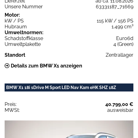
Lieferzeit
ab ca. 11.08.2026
Unsere Nummer
63331187_71669
Motor:
kW / PS
115 kW / 156 PS
Hubraum
1.499 cm³
Umweltnormen:
Schadstoffklasse
Euro6d
Umweltplakette
4 (Green)
Standort
Zentrallager
Details zum BMW X1 anzeigen
BMW X1 18i sDrive M Sport LED Nav Kam eHK SHZ 18Z
Preis:
40.799,00 €
MWSt:
ausweisbar