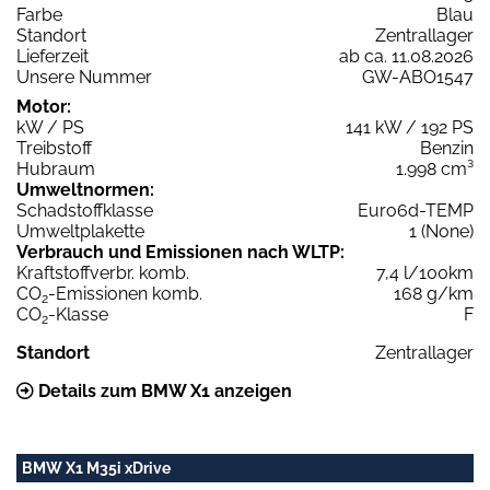
Farbe
Blau
Standort
Zentrallager
Lieferzeit
ab ca. 11.08.2026
Unsere Nummer
GW-ABO1547
Motor:
kW / PS
141 kW / 192 PS
Treibstoff
Benzin
Hubraum
1.998 cm³
Umweltnormen:
Schadstoffklasse
Euro6d-TEMP
Umweltplakette
1 (None)
Verbrauch und Emissionen nach WLTP:
Kraftstoffverbr. komb.
7,4 l/100km
CO
-Emissionen komb.
168 g/km
2
CO
-Klasse
F
2
Standort
Zentrallager
Details zum BMW X1 anzeigen
BMW X1 M35i xDrive