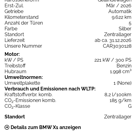
Erst-Zul.
Mär / 2026
Getriebe
Automatik
Kilometerstand
9.622 km
Anzahl der Türen
5
Farbe
Silber
Standort
Zentrallager
Lieferzeit
ab ca. 31.12.2026
Unsere Nummer
CAR3030128
Motor:
kW / PS
221 kW / 300 PS
Treibstoff
Benzin
Hubraum
1.998 cm³
Umweltnormen:
Umweltplakette
1 (None)
Verbrauch und Emissionen nach WLTP:
Kraftstoffverbr. komb.
8,2 l/100km
CO
-Emissionen komb.
185 g/km
2
CO
-Klasse
G
2
Standort
Zentrallager
Details zum BMW X1 anzeigen