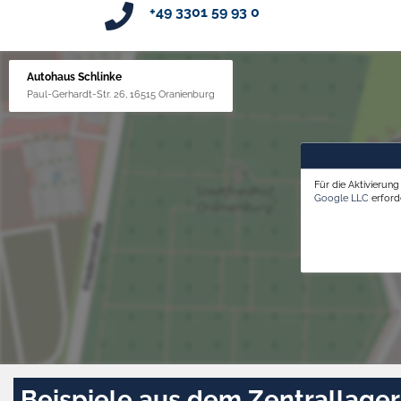
+49 3301 59 93 0
Autohaus Schlinke
Paul-Gerhardt-Str. 26, 16515 Oranienburg
Für die Aktivierun
Google LLC
erforde
Beispiele aus dem Zentrallager