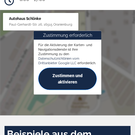
Autohaus Schlinke
Paul-Gerhardt-Str. 26, 16515 Oranienburg
Zustimmung erforderlich
Für die Aktivierung der Karten- und
Navigationsdienste ist Ihre
Zustimmung zu den
Datenschutzrichtlinien vom
Drittanbieter Google LLC
erforderlich.
Zustimmen und
aktivieren
Beispiele aus dem