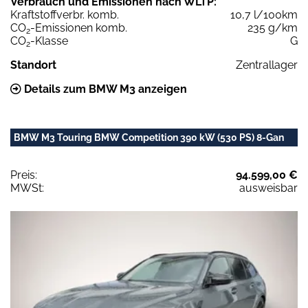
Verbrauch und Emissionen nach WLTP:
Kraftstoffverbr. komb.
10,7 l/100km
CO
-Emissionen komb.
235 g/km
2
CO
-Klasse
G
2
Standort
Zentrallager
Details zum BMW M3 anzeigen
BMW M3 Touring BMW Competition 390 kW (530 PS) 8-Gan
Preis:
94.599,00 €
MWSt:
ausweisbar