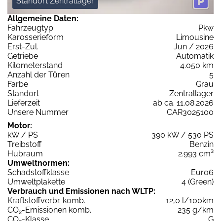
Standort Zentrallager
Allgemeine Daten:
Fahrzeugtyp
Pkw
Karosserieform
Limousine
Erst-Zul.
Jun / 2026
Getriebe
Automatik
Kilometerstand
4.050 km
Anzahl der Türen
5
Farbe
Grau
Standort
Zentrallager
Lieferzeit
ab ca. 11.08.2026
Unsere Nummer
CAR3025100
Motor:
kW / PS
390 kW / 530 PS
Treibstoff
Benzin
Hubraum
2.993 cm³
Umweltnormen:
Schadstoffklasse
Euro6
Umweltplakette
4 (Green)
Verbrauch und Emissionen nach WLTP:
Kraftstoffverbr. komb.
12,0 l/100km
CO
-Emissionen komb.
235 g/km
2
CO
-Klasse
G