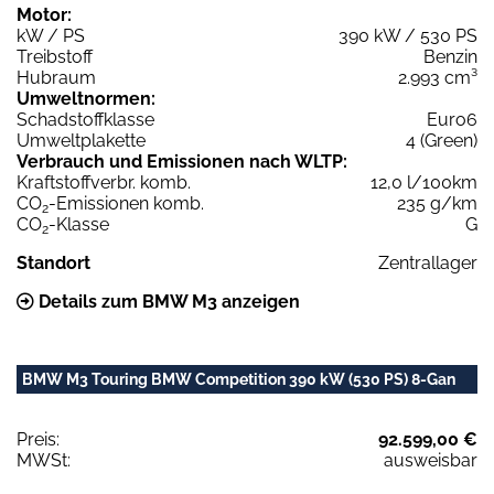
Motor:
kW / PS
390 kW / 530 PS
Treibstoff
Benzin
Hubraum
2.993 cm³
Umweltnormen:
Schadstoffklasse
Euro6
Umweltplakette
4 (Green)
Verbrauch und Emissionen nach WLTP:
Kraftstoffverbr. komb.
12,0 l/100km
CO
-Emissionen komb.
235 g/km
2
CO
-Klasse
G
2
Standort
Zentrallager
Details zum BMW M3 anzeigen
BMW M3 Touring BMW Competition 390 kW (530 PS) 8-Gan
Preis:
92.599,00 €
MWSt:
ausweisbar