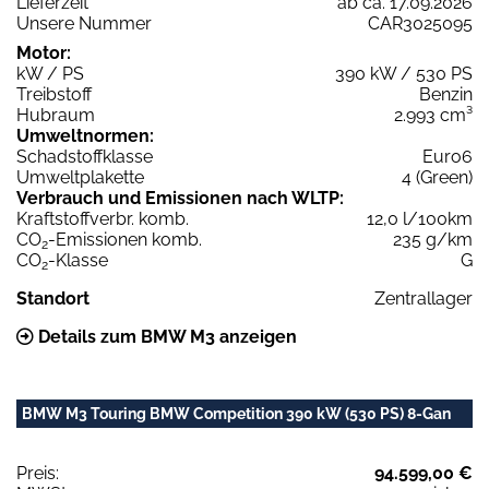
Lieferzeit
ab ca. 17.09.2026
Unsere Nummer
CAR3025095
Motor:
kW / PS
390 kW / 530 PS
Treibstoff
Benzin
Hubraum
2.993 cm³
Umweltnormen:
Schadstoffklasse
Euro6
Umweltplakette
4 (Green)
Verbrauch und Emissionen nach WLTP:
Kraftstoffverbr. komb.
12,0 l/100km
CO
-Emissionen komb.
235 g/km
2
CO
-Klasse
G
2
Standort
Zentrallager
Details zum BMW M3 anzeigen
BMW M3 Touring BMW Competition 390 kW (530 PS) 8-Gan
Preis:
94.599,00 €