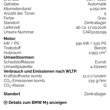
Getriebe
Automatik
Kilometerstand
4.050 km
Anzahl der Türen
5
Farbe
Grau
Standort
Zentrallager
Lieferzeit
ab ca. 17.09.2026
Unsere Nummer
CAR3025099
Motor:
kW / PS
390 kW / 530 PS
Treibstoff
Benzin
Hubraum
2.993 cm³
Umweltnormen:
Schadstoffklasse
Euro6
Umweltplakette
4 (Green)
Verbrauch und Emissionen nach WLTP:
Kraftstoffverbr. komb.
12,0 l/100km
CO
-Emissionen komb.
235 g/km
2
CO
-Klasse
G
2
Standort
Zentrallager
Details zum BMW M3 anzeigen