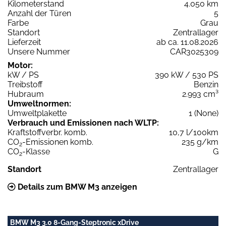
Kilometerstand
4.050 km
Anzahl der Türen
5
Farbe
Grau
Standort
Zentrallager
Lieferzeit
ab ca. 11.08.2026
Unsere Nummer
CAR3025309
Motor:
kW / PS
390 kW / 530 PS
Treibstoff
Benzin
Hubraum
2.993 cm³
Umweltnormen:
Umweltplakette
1 (None)
Verbrauch und Emissionen nach WLTP:
Kraftstoffverbr. komb.
10,7 l/100km
CO
-Emissionen komb.
235 g/km
2
CO
-Klasse
G
2
Standort
Zentrallager
Details zum BMW M3 anzeigen
BMW M3 3.0 8-Gang-Steptronic xDrive