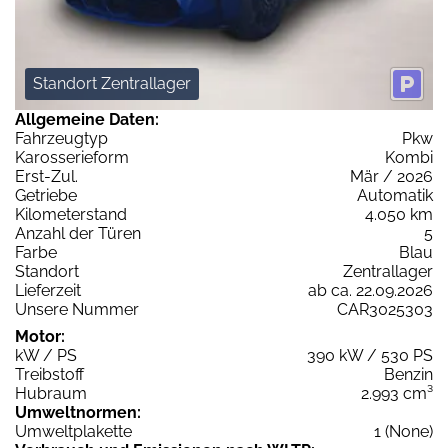
Standort Zentrallager
Allgemeine Daten:
Fahrzeugtyp
Pkw
Karosserieform
Kombi
Erst-Zul.
Mär / 2026
Getriebe
Automatik
Kilometerstand
4.050 km
Anzahl der Türen
5
Farbe
Blau
Standort
Zentrallager
Lieferzeit
ab ca. 22.09.2026
Unsere Nummer
CAR3025303
Motor:
kW / PS
390 kW / 530 PS
Treibstoff
Benzin
Hubraum
2.993 cm³
Umweltnormen:
Umweltplakette
1 (None)