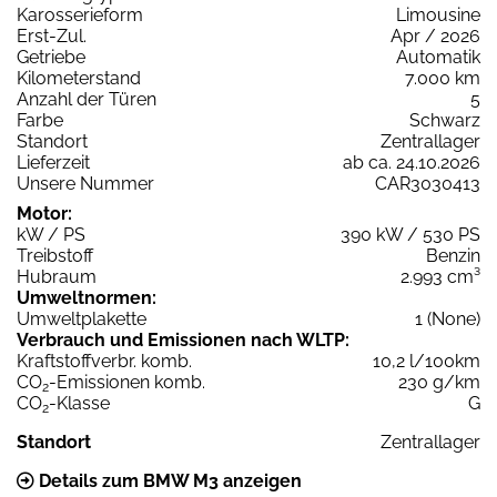
Karosserieform
Limousine
Erst-Zul.
Apr / 2026
Getriebe
Automatik
Kilometerstand
7.000 km
Anzahl der Türen
5
Farbe
Schwarz
Standort
Zentrallager
Lieferzeit
ab ca. 24.10.2026
Unsere Nummer
CAR3030413
Motor:
kW / PS
390 kW / 530 PS
Treibstoff
Benzin
Hubraum
2.993 cm³
Umweltnormen:
Umweltplakette
1 (None)
Verbrauch und Emissionen nach WLTP:
Kraftstoffverbr. komb.
10,2 l/100km
CO
-Emissionen komb.
230 g/km
2
CO
-Klasse
G
2
Standort
Zentrallager
Details zum BMW M3 anzeigen