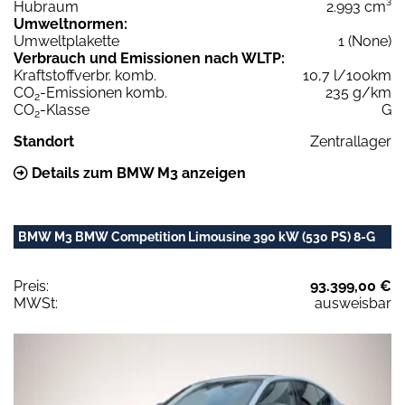
Hubraum
2.993 cm³
Umweltnormen:
Umweltplakette
1 (None)
Verbrauch und Emissionen nach WLTP:
Kraftstoffverbr. komb.
10,7 l/100km
CO
-Emissionen komb.
235 g/km
2
CO
-Klasse
G
2
Standort
Zentrallager
Details zum BMW M3 anzeigen
BMW M3 BMW Competition Limousine 390 kW (530 PS) 8-G
Preis:
93.399,00 €
MWSt:
ausweisbar