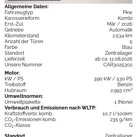
Allgemeine Daten:
Fahrzeugtyp
Pkw
Karosserieform
Kombi
Erst-Zul.
Mär / 2026
Getriebe
Automatik
Kilometerstand
2.534 km
Anzahl der Türen
5
Farbe
Blau
Standort
Zentrallager
Lieferzeit
ab ca. 11.08.2026
Unsere Nummer
CAR3025302
Motor:
kW / PS
390 kW / 530 PS
Treibstoff
Benzin
Hubraum
2.993 cm³
Umweltnormen:
Umweltplakette
1 (None)
Verbrauch und Emissionen nach WLTP:
Kraftstoffverbr. komb.
10,7 l/100km
CO
-Emissionen komb.
235 g/km
2
CO
-Klasse
G
2
Standort
Zentrallager