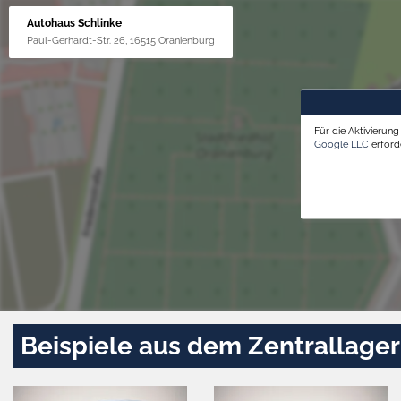
Autohaus Schlinke
Paul-Gerhardt-Str. 26, 16515 Oranienburg
Für die Aktivierun
Google LLC
erforde
Beispiele aus dem Zentrallager