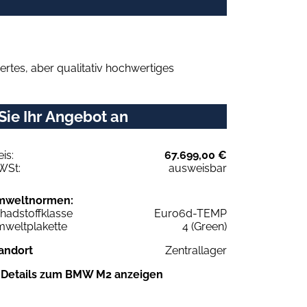
rtes, aber qualitativ hochwertiges
ie Ihr Angebot an
eis:
67.699,00 €
WSt:
ausweisbar
mweltnormen:
hadstoffklasse
Euro6d-TEMP
weltplakette
4 (Green)
andort
Zentrallager
Details zum BMW M2 anzeigen