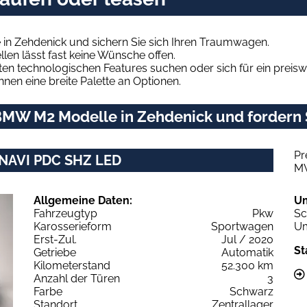
n Zehdenick und sichern Sie sich Ihren Traumwagen.
len lässt fast keine Wünsche offen.
en technologischen Features suchen oder sich für ein preiswe
hnen eine breite Palette an Optionen.
MW M2 Modelle in Zehdenick und fordern S
Pr
NAVI PDC SHZ LED
M
Allgemeine Daten:
U
Fahrzeugtyp
Pkw
Sc
Karosserieform
Sportwagen
Um
Erst-Zul.
Jul / 2020
St
Getriebe
Automatik
Kilometerstand
52.300 km
Anzahl der Türen
3
Farbe
Schwarz
Standort
Zentrallager