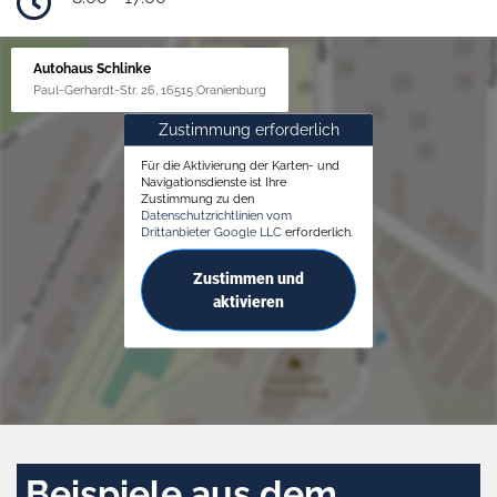
Autohaus Schlinke
Paul-Gerhardt-Str. 26, 16515 Oranienburg
Zustimmung erforderlich
Für die Aktivierung der Karten- und
Navigationsdienste ist Ihre
Zustimmung zu den
Datenschutzrichtlinien vom
Drittanbieter Google LLC
erforderlich.
Zustimmen und
aktivieren
Beispiele aus dem