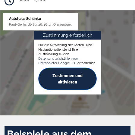
Autohaus Schlinke
Paul-Gerhardt-Str. 26, 16515 Oranienburg
Zustimmung erforderlich
Für die Aktivierung der Karten- und
Navigationsdienste ist Ihre
Zustimmung zu den
Datenschutzrichtlinien vom
Drittanbieter Google LLC
erforderlich.
Zustimmen und
aktivieren
Beispiele aus dem