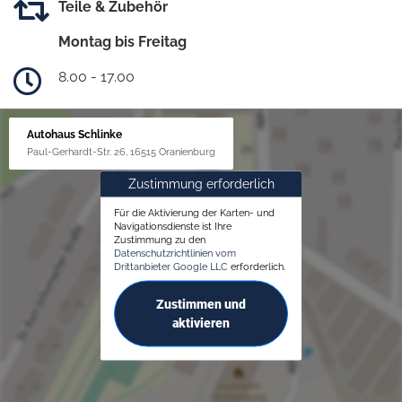
Teile & Zubehör
Montag bis Freitag
8.00 - 17.00
Autohaus Schlinke
Paul-Gerhardt-Str. 26, 16515 Oranienburg
Zustimmung erforderlich
Für die Aktivierung der Karten- und
Navigationsdienste ist Ihre
Zustimmung zu den
Datenschutzrichtlinien vom
Drittanbieter Google LLC
erforderlich.
Zustimmen und
aktivieren