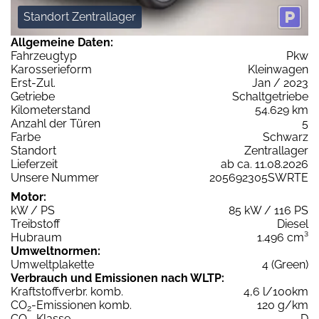
Standort Zentrallager
Allgemeine Daten:
Fahrzeugtyp
Pkw
Karosserieform
Kleinwagen
Erst-Zul.
Jan / 2023
Getriebe
Schaltgetriebe
Kilometerstand
54.629 km
Anzahl der Türen
5
Farbe
Schwarz
Standort
Zentrallager
Lieferzeit
ab ca. 11.08.2026
Unsere Nummer
205692305SWRTE
Motor:
kW / PS
85 kW / 116 PS
Treibstoff
Diesel
Hubraum
1.496 cm³
Umweltnormen:
Umweltplakette
4 (Green)
Verbrauch und Emissionen nach WLTP:
Kraftstoffverbr. komb.
4,6 l/100km
CO
-Emissionen komb.
120 g/km
2
CO
-Klasse
D