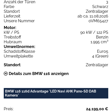
Anzahl der Türen
3
Farbe
Schwarz
Standort
Zentrallager
Lieferzeit
ab ca. 11.08.2026
Unsere Nummer
0VM65427
Motor:
kW / PS
90 kW / 122 PS
Treibstoff
Benzin
Hubraum
1.995 cm³
Umweltnormen:
Schadstoffklasse
Euro5
Umweltplakette
4 (Green)
Standort
Zentrallager
Details zum BMW 116 anzeigen
BMW 116 116d Advantage *LED Navi AHK Pano-SD DAB
Kamera*
Preis:
24.199,00 €