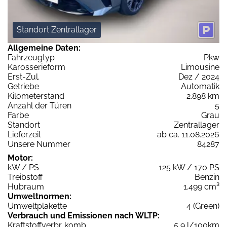
Standort Zentrallager
Allgemeine Daten:
Fahrzeugtyp
Pkw
Karosserieform
Limousine
Erst-Zul.
Dez / 2024
Getriebe
Automatik
Kilometerstand
2.898 km
Anzahl der Türen
5
Farbe
Grau
Standort
Zentrallager
Lieferzeit
ab ca. 11.08.2026
Unsere Nummer
84287
Motor:
kW / PS
125 kW / 170 PS
Treibstoff
Benzin
Hubraum
1.499 cm³
Umweltnormen:
Umweltplakette
4 (Green)
Verbrauch und Emissionen nach WLTP:
Kraftstoffverbr. komb.
5,9 l/100km