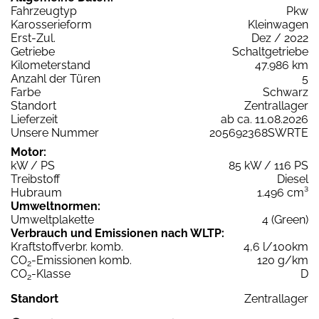
Fahrzeugtyp
Pkw
Karosserieform
Kleinwagen
Erst-Zul.
Dez / 2022
Getriebe
Schaltgetriebe
Kilometerstand
47.986 km
Anzahl der Türen
5
Farbe
Schwarz
Standort
Zentrallager
Lieferzeit
ab ca. 11.08.2026
Unsere Nummer
205692368SWRTE
Motor:
kW / PS
85 kW / 116 PS
Treibstoff
Diesel
Hubraum
1.496 cm³
Umweltnormen:
Umweltplakette
4 (Green)
Verbrauch und Emissionen nach WLTP:
Kraftstoffverbr. komb.
4,6 l/100km
CO
-Emissionen komb.
120 g/km
2
CO
-Klasse
D
2
Standort
Zentrallager