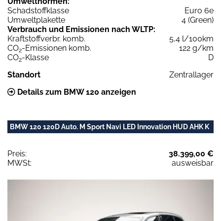
Umweltnormen:
Schadstoffklasse
Euro 6e
Umweltplakette
4 (Green)
Verbrauch und Emissionen nach WLTP:
Kraftstoffverbr. komb.
5,4 l/100km
CO
-Emissionen komb.
122 g/km
2
CO
-Klasse
D
2
Standort
Zentrallager
Details zum BMW 120 anzeigen
BMW 120 120D Auto. M Sport Navi LED Innovation HUD AHK K
Preis:
38.399,00 €
MWSt:
ausweisbar