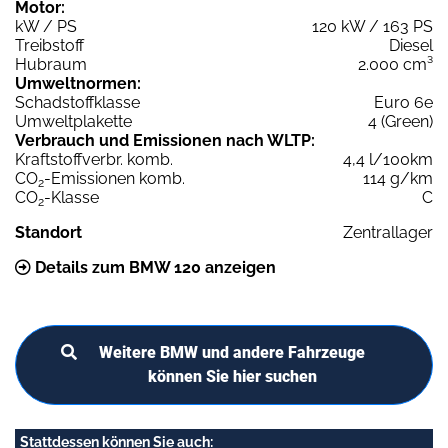
Motor:
kW / PS
120 kW / 163 PS
Treibstoff
Diesel
Hubraum
2.000 cm³
Umweltnormen:
Schadstoffklasse
Euro 6e
Umweltplakette
4 (Green)
Verbrauch und Emissionen nach WLTP:
Kraftstoffverbr. komb.
4,4 l/100km
CO
-Emissionen komb.
114 g/km
2
CO
-Klasse
C
2
Standort
Zentrallager
Details zum BMW 120 anzeigen
Weitere BMW und andere Fahrzeuge
können Sie hier suchen
Stattdessen können Sie auch: