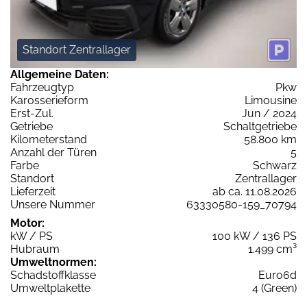
Standort Zentrallager
Allgemeine Daten:
Fahrzeugtyp
Pkw
Karosserieform
Limousine
Erst-Zul.
Jun / 2024
Getriebe
Schaltgetriebe
Kilometerstand
58.800 km
Anzahl der Türen
5
Farbe
Schwarz
Standort
Zentrallager
Lieferzeit
ab ca. 11.08.2026
Unsere Nummer
63330580-159_70794
Motor:
kW / PS
100 kW / 136 PS
Hubraum
1.499 cm³
Umweltnormen:
Schadstoffklasse
Euro6d
Umweltplakette
4 (Green)