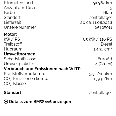
Kilometerstand
91.962 km
Anzahl der Türen
5
Farbe
Blau
Standort
Zentrallager
Lieferzeit
ab ca. 11.08.2026
Unsere Nummer
05T25911
Motor:
kW / PS
85 kW / 116 PS
Treibstoff
Diesel
Hubraum
1.496 cm³
Umweltnormen:
Schadstoffklasse
Euro6d
Umweltplakette
4 (Green)
Verbrauch und Emissionen nach WLTP:
Kraftstoffverbr. komb.
5,3 l/100km
CO
-Emissionen komb.
139 g/km
2
CO
-Klasse
E
2
Standort
Zentrallager
Details zum BMW 116 anzeigen