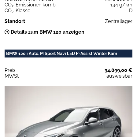
CO
-Emissionen komb.
134 g/km
2
CO
-Klasse
D
2
Standort
Zentrallager
Details zum BMW 120 anzeigen
BMW 120 i Auto. M Sport Navi LED P-Assist Winter Kam
Preis:
34.899,00 €
MWSt:
ausweisbar