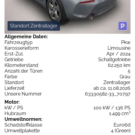
Standort Zentrallager
Allgemeine Daten:
Fahrzeugtyp
Pkw
Karosserieform
Limousine
Erst-Zul.
Apr / 2024
Getriebe
Schaltgetriebe
Kilometerstand
62.250 km
Anzahl der Türen
5
Farbe
Grau
Standort
Zentrallager
Lieferzeit
ab ca. 11.08.2026
Unsere Nummer
63330582-33_70797
Motor:
kW / PS
100 kW / 136 PS
Hubraum
1.499 cm³
Umweltnormen:
Schadstoffklasse
Euro6d
Umweltplakette
4 (Green)