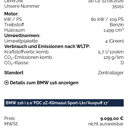
Lieferzeit
ab ca. 12.08.2026
Unsere Nummer
35151
Motor:
kW / PS
80 kW / 109 PS
Treibstoff
Benzin
Hubraum
1.499 cm³
Umweltnormen:
Umweltplakette
4 (Green)
Verbrauch und Emissionen nach WLTP:
Kraftstoffverbr. komb.
5,7 l/100km
CO
-Emissionen komb.
129 g/km
2
CO
-Klasse
D
2
Standort
Zentrallager
Details zum BMW 116 anzeigen
BMW 116 i 2.0*PDC 2Z-Klimaaut Sport-Lkr/Auspuff 17*
Preis:
9.099,00 €
MWSt:
nicht ausweisbar