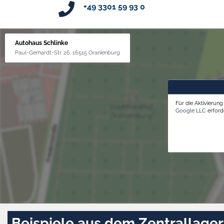
+49 3301 59 93 0
Autohaus Schlinke
Paul-Gerhardt-Str. 26, 16515 Oranienburg
Für die Aktivierun
Google LLC
erforde
Beispiele aus dem Zentrallager