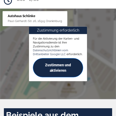
Autohaus Schlinke
Paul-Gerhardt-Str. 26, 16515 Oranienburg
Zustimmung erforderlich
Für die Aktivierung der Karten- und
Navigationsdienste ist Ihre
Zustimmung zu den
Datenschutzrichtlinien vom
Drittanbieter Google LLC
erforderlich.
Zustimmen und
aktivieren
Beispiele aus dem